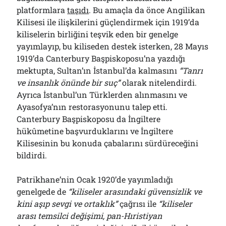
platformlara
taşıdı
. Bu amaçla da önce Angilikan
Kilisesi ile ilişkilerini güçlendirmek için 1919’da
kiliselerin birliğini teşvik eden bir genelge
yayımlayıp, bu kiliseden destek isterken, 28 Mayıs
1919’da Canterbury Başpiskoposu’na yazdığı
mektupta, Sultan’ın İstanbul’da kalmasını
“Tanrı
ve insanlık önünde bir suç”
olarak nitelendirdi.
Ayrıca İstanbul’un Türklerden alınmasını ve
Ayasofya’nın restorasyonunu talep etti.
Canterbury Başpiskoposu da İngiltere
hükûmetine başvurduklarını ve İngiltere
Kilisesinin bu konuda çabalarını sürdüreceğini
bildirdi.
Patrikhane’nin Ocak 1920’de yayımladığı
genelgede de
“kiliseler arasındaki güvensizlik ve
kini aşıp sevgi ve ortaklık”
çağrısı ile
“kiliseler
arası temsilci değişimi, pan-H
ı
ristiyan