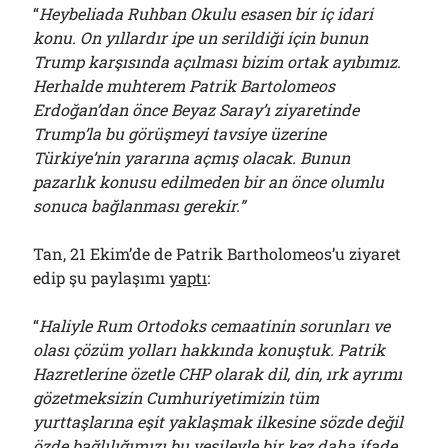
“
Heybeliada Ruhban Okulu esasen bir iç idari
konu. On yıllardır ipe un serildiği için bunun
Trump karşısında açılması bizim ortak ayıbımız.
Herhalde muhterem Patrik Bartolomeos
Erdoğan’dan önce Beyaz Saray’ı ziyaretinde
Trump’la bu görüşmeyi tavsiye üzerine
Türkiye’nin yararına açmış olacak. Bunun
pazarlık konusu edilmeden bir an önce olumlu
sonuca bağlanması gerekir.”
Tan, 21 Ekim’de de Patrik Bartholomeos’u ziyaret
edip şu paylaşımı
yaptı
:
“
Haliyle Rum Ortodoks cemaatinin sorunları ve
olası çözüm yolları hakkında konuştuk. Patrik
Hazretlerine özetle CHP olarak dil, din, ırk ayrımı
gözetmeksizin Cumhuriyetimizin tüm
yurttaşlarına eşit yaklaşmak ilkesine sözde değil
özde bağlılığımızı bu vesileyle bir kez daha ifade