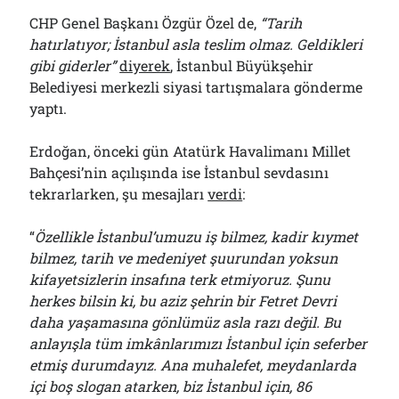
CHP Genel Başkanı Özgür Özel de,
“Tarih
hatırlatıyor; İstanbul asla teslim olmaz. Geldikleri
gibi giderler”
diyerek
, İstanbul Büyükşehir
Belediyesi merkezli siyasi tartışmalara gönderme
yaptı.
Erdoğan, önceki gün Atatürk Havalimanı Millet
Bahçesi’nin açılışında ise İstanbul sevdasını
tekrarlarken, şu mesajları
verdi
:
“
Özellikle
İstanbul’umuzu iş bilmez, kadir kıymet
bilmez, tarih ve medeniyet şuurundan yoksun
kifayetsizlerin insafına terk etmiyoruz. Şunu
herkes bilsin ki, bu aziz şehrin bir Fetret Devri
daha yaşamasına gönlümüz asla razı değil. Bu
anlayışla tüm imkânlarımızı İstanbul için seferber
etmiş durumdayız. Ana muhalefet, meydanlarda
içi boş slogan atarken, biz İstanbul için, 86