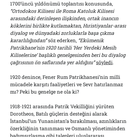
1700’üncü yıldönümü toplantısı konusunda,
“Ortodokos Kilisesi ile Roma Katoluk Kilisesi
arasındaki derinleşen ilişkinden, ortak inancın
köklerini birlikte kutlamaktan, Hıristiyanlar-arası
diyalog ve dünyadaki zorluklarla başa çıkma
kararlılığından”
söz ederken,
“Ekümenik
Patrikhane’nin 1920 tarihli ‘Her Yerdeki Mesih
Kiliselerine’ başlıklı genelgesinden beri bu diyalog
çağrısının ön saflarında yer aldığını”
söyledi
.
1920 denince, Fener Rum Patrikhanesi’nin milli
mücadele karşıtı faaliyetleri ve Sevr hatırlanmaz
mı? Peki bu genelge ne ola ki?
1918-1921 arasında Patrik Vekilliğini yürüten
Dorotheos, Batılı güçlerin desteğini alarak
İstanbul’un Yunanistan’a bırakılması, azınlıkların
özerkliğinin tanınması ve Osmanlı yönetiminden
bağımsızlaşma gibi talepleri uluslararası