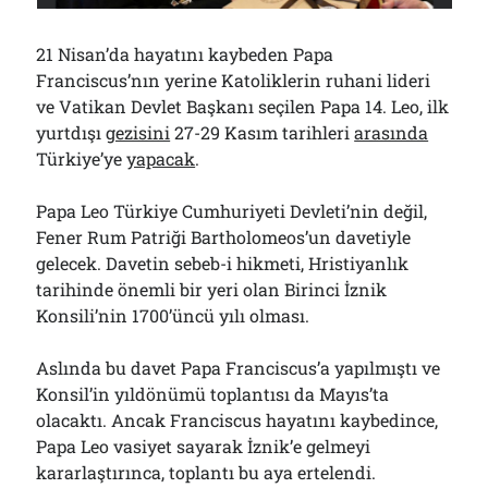
Bölmediğiniz Bir O Kalmıştı!..
29/07/2026
21 Nisan’da hayatını kaybeden Papa
Franciscus’nın yerine Katoliklerin ruhani lideri
ve Vatikan Devlet Başkanı seçilen Papa 14. Leo, ilk
Arşivler
yurtdışı
gezisini
27-29 Kasım tarihleri
arasında
Arşivler
Türkiye’ye
yapacak
.
Papa Leo Türkiye Cumhuriyeti Devleti’nin değil,
Fener Rum Patriği Bartholomeos’un davetiyle
gelecek. Davetin sebeb-i hikmeti, Hristiyanlık
tarihinde önemli bir yeri olan Birinci İznik
Konsili’nin 1700’üncü yılı olması.
Aslında bu davet Papa Franciscus’a yapılmıştı ve
Konsil’in yıldönümü toplantısı da Mayıs’ta
olacaktı. Ancak Franciscus hayatını kaybedince,
Papa Leo vasiyet sayarak İznik’e gelmeyi
kararlaştırınca, toplantı bu aya ertelendi.