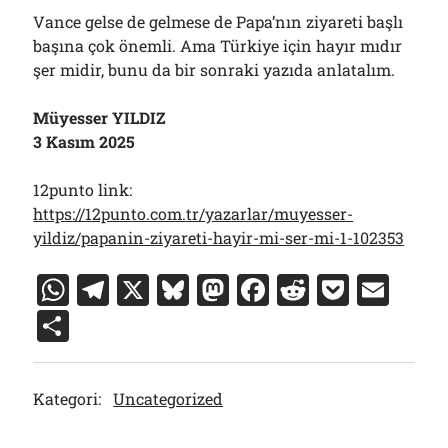
Vance gelse de gelmese de Papa’nın ziyareti başlı
başına çok önemli. Ama Türkiye için hayır mıdır
şer midir, bunu da bir sonraki yazıda anlatalım.
Müyesser YILDIZ
3 Kasım 2025
12punto link:
https://12punto.com.tr/yazarlar/muyesser-
yildiz/papanin-ziyareti-hayir-mi-ser-mi-1-102353
W
T
X
Bl
M
F
R
P
E
h
el
u
a
a
e
o
m
S
at
e
e
st
c
d
c
ai
h
s
gr
s
o
e
di
k
l
ar
Kategori:
Uncategorized
A
a
k
d
b
t
et
e