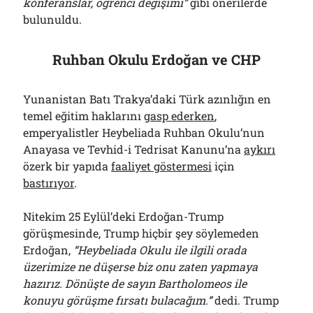
konferanslar, öğrenci değişimi”
gibi önerilerde
bulunuldu.
Ruhban Okulu Erdoğan ve CHP
Yunanistan Batı Trakya’daki Türk azınlığın en
temel eğitim haklarını
gasp ederken
,
emperyalistler Heybeliada Ruhban Okulu’nun
Anayasa ve Tevhid-i Tedrisat Kanunu’na
aykırı
özerk bir yapıda
faaliyet göstermesi
için
bastırıyor
.
Nitekim 25 Eylül’deki Erdoğan-Trump
görüşmesinde, Trump hiçbir şey söylemeden
Erdoğan,
“Heybeliada Okulu ile ilgili orada
üzerimize ne düşerse biz onu zaten yapmaya
hazırız. Dönüşte de sayın Bartholomeos ile
konuyu görüşme fırsatı bulacağım.”
dedi. Trump