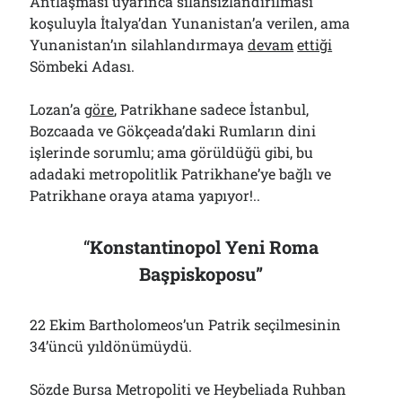
Antlaşması uyarınca silahsızlandırılması
koşuluyla İtalya’dan Yunanistan’a verilen, ama
Yunanistan’ın silahlandırmaya
devam
ettiği
Sömbeki Adası.
Lozan’a
göre
, Patrikhane sadece İstanbul,
Bozcaada ve Gökçeada’daki Rumların dini
işlerinde sorumlu; ama görüldüğü gibi, bu
adadaki metropolitlik Patrikhane’ye bağlı ve
Patrikhane oraya atama yapıyor!..
“
Konstantinopol Yeni Roma
Başpiskoposu”
22 Ekim Bartholomeos’un Patrik seçilmesinin
34’üncü yıldönümüydü.
Sözde Bursa Metropoliti ve Heybeliada Ruhban