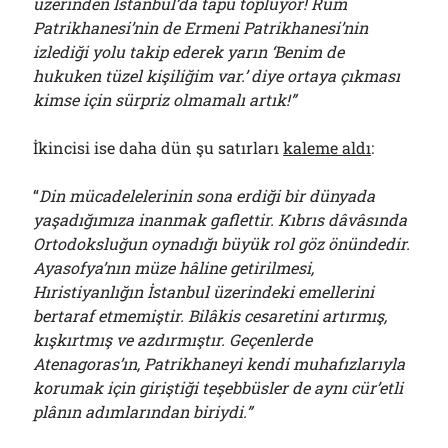
üzerinden İstanbul’da tapu topluyor! Rum
Patrikhanesi’nin de Ermeni Patrikhanesi’nin
izlediği yolu takip ederek yarın ‘Benim de
hukuken tüzel kişiliğim var.’ diye ortaya çıkması
kimse için sürpriz olmamalı artık!”
İkincisi ise daha dün şu satırları
kaleme aldı
:
“
Din mücadelelerinin sona erdiği bir dünyada
yaşadığımıza inanmak gaflettir. Kıbrıs dâvâsında
Ortodoksluğun oynadığı büyük rol göz önündedir.
Ayasofya’nın müze hâline getirilmesi,
Hıristiyanlığın İstanbul üzerindeki emellerini
bertaraf etmemiştir. Bilâkis cesaretini artırmış,
kışkırtmış ve azdırmıştır. Geçenlerde
Atenagoras’ın, Patrikhaneyi kendi muhafızlarıyla
korumak için giriştiği teşebbüsler de aynı cür’etli
plânın adımlarından biriydi.”