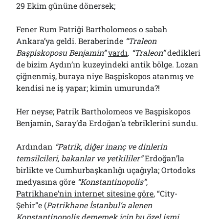
29 Ekim gününe dönersek;
Fener Rum Patriği Bartholomeos o sabah
Ankara’ya geldi. Beraberinde
“Traleon
Başpiskoposu Benjamin”
vardı
.
“Traleon”
dedikleri
de bizim Aydın’ın kuzeyindeki antik bölge. Lozan
çiğnenmiş, buraya niye Başpiskopos atanmış ve
kendisi ne iş yapar; kimin umurunda?!
Her neyse; Patrik Bartholomeos ve Başpiskopos
Benjamin, Saray’da Erdoğan’a tebriklerini sundu.
Ardından
“Patrik, diğer inanç ve dinlerin
temsilcileri, bakanlar ve yetkililer”
Erdoğan’la
birlikte ve Cumhurbaşkanlığı uçağıyla; Ortodoks
medyasına göre
“Konstantinopolis”
,
Patrikhane’nin internet sitesine göre
, “City-
Şehir”e (
Patrikhane İstanbul’a alenen
Konstantinopolis dememek için bu özel ismi