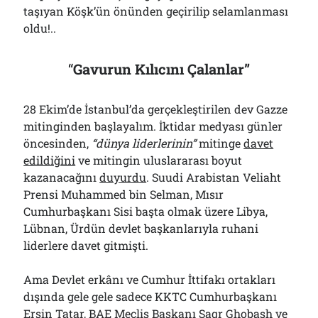
taşıyan Köşk’ün önünden geçirilip selamlanması
oldu!..
“
Gavurun Kılıcını Çalanlar”
28 Ekim’de İstanbul’da gerçekleştirilen dev Gazze
mitinginden başlayalım. İktidar medyası günler
öncesinden,
“dünya liderlerinin”
mitinge
davet
edildiğini
ve mitingin uluslararası boyut
kazanacağını
duyurdu
. Suudi Arabistan Veliaht
Prensi Muhammed bin Selman, Mısır
Cumhurbaşkanı Sisi başta olmak üzere Libya,
Lübnan, Ürdün devlet başkanlarıyla ruhani
liderlere davet gitmişti.
Ama Devlet erkânı ve Cumhur İttifakı ortakları
dışında gele gele sadece KKTC Cumhurbaşkanı
Ersin Tatar, BAE Meclis Başkanı Saqr Ghobash ve