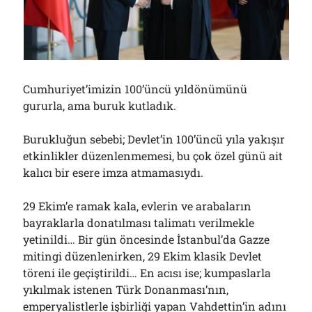
Çağırdı!..
31/07/2026
Arşivler
Cumhuriyet’imizin 100’üncü yıldönümünü
Arşivler
gururla, ama buruk kutladık.
Burukluğun sebebi; Devlet’in 100’üncü yıla yakışır
etkinlikler düzenlenmemesi, bu çok özel günü ait
kalıcı bir esere imza atmamasıydı.
29 Ekim’e ramak kala, evlerin ve arabaların
bayraklarla donatılması talimatı verilmekle
yetinildi… Bir gün öncesinde İstanbul’da Gazze
mitingi düzenlenirken, 29 Ekim klasik Devlet
töreni ile geçiştirildi… En acısı ise; kumpaslarla
yıkılmak istenen Türk Donanması’nın,
emperyalistlerle işbirliği yapan Vahdettin’in adını