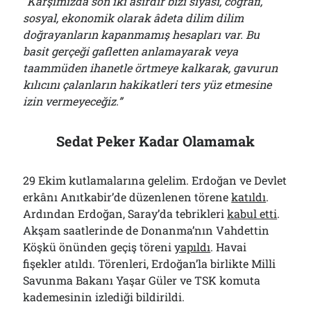
“
Karşımızda son iki asırdır bizi siyasi, coğrafi,
sosyal, ekonomik olarak âdeta dilim dilim
doğrayanların kapanmamış hesapları var. Bu
basit gerçeği gafletten anlamayarak veya
taammüden ihanetle örtmeye kalkarak, gavurun
kılıcını çalanların hakikatleri ters yüz etmesine
izin vermeyeceğiz.”
Sedat Peker Kadar Olamamak
29 Ekim kutlamalarına gelelim. Erdoğan ve Devlet
erkânı Anıtkabir’de düzenlenen törene
katıldı
.
Ardından Erdoğan, Saray’da tebrikleri
kabul etti
.
Akşam saatlerinde de Donanma’nın Vahdettin
Köşkü önünden geçiş töreni
yapıldı
. Havai
fişekler atıldı. Törenleri, Erdoğan’la birlikte Milli
Savunma Bakanı Yaşar Güler ve TSK komuta
kademesinin izlediği bildirildi.