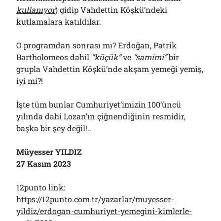
kullanıyor
) gidip Vahdettin Köşkü’ndeki
kutlamalara katıldılar.
O programdan sonrası mı? Erdoğan, Patrik
Bartholomeos dahil
“
k
üçük”
ve
“samimi”
bir
grupla Vahdettin Köşkü’nde akşam yemeği yemiş,
iyi mi?!
İşte tüm bunlar Cumhuriyet’imizin 100’üncü
yılında dahi Lozan’ın çiğnendiğinin resmidir,
başka bir şey değil!..
Müyesser YILDIZ
27 Kasım 2023
12punto link:
https://12punto.com.tr/yazarlar/muyesser-
yildiz/erdogan-cumhuriyet-yemegini-kimlerle-