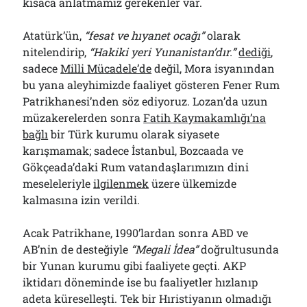
kısaca anlatmamız gerekenler var.
Atatürk’ün,
“fesat ve hıyanet ocağı”
olarak
nitelendirip,
“Hakiki yeri Yunanistan’dır.”
dediği
,
sadece
Milli Mücadele’de
değil, Mora isyanından
bu yana aleyhimizde faaliyet gösteren Fener Rum
Patrikhanesi’nden söz ediyoruz. Lozan’da uzun
müzakerelerden sonra
Fatih Kaymakamlığı’na
bağlı
bir Türk kurumu olarak siyasete
karışmamak; sadece İstanbul, Bozcaada ve
Gökçeada’daki Rum vatandaşlarımızın dini
meseleleriyle
ilgilenmek
üzere ülkemizde
kalmasına izin verildi.
Acak Patrikhane, 1990’lardan sonra ABD ve
AB’nin de desteğiyle
“Megali İdea”
doğrultusunda
bir Yunan kurumu gibi faaliyete geçti. AKP
iktidarı döneminde ise bu faaliyetler hızlanıp
adeta küreselleşti. Tek bir Hıristiyanın olmadığı