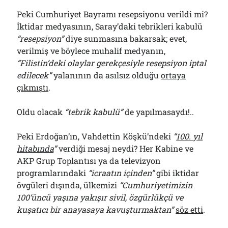
Peki Cumhuriyet Bayramı resepsiyonu verildi mi?
İktidar medyasının, Saray’daki tebrikleri kabulü
“resepsiyon”
diye sunmasına bakarsak; evet,
verilmiş ve böylece muhalif medyanın,
“Filistin’deki olaylar gerekçesiyle resepsiyon iptal
edilecek”
yalanının da asılsız olduğu
ortaya
çıkmıştı
.
Oldu olacak
“tebrik kabulü”
de yapılmasaydı!..
Peki Erdoğan’ın, Vahdettin Köşkü’ndeki
“
100. yıl
hitabında
”
verdiği mesaj neydi? Her Kabine ve
AKP Grup Toplantısı ya da televizyon
programlarındaki
“icraatın içinden”
gibi iktidar
övgüleri dışında, ülkemizi
“Cumhuriyetimizin
100’üncü yaşına yakışır sivil, özgürlükçü ve
kuşatıcı bir anayasaya kavuşturmaktan”
söz etti
.