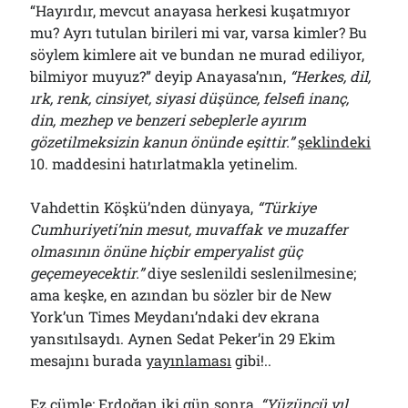
“Hayırdır, mevcut anayasa herkesi kuşatmıyor
mu? Ayrı tutulan birileri mi var, varsa kimler? Bu
söylem kimlere ait ve bundan ne murad ediliyor,
bilmiyor muyuz?” deyip Anayasa’nın,
“Herkes, dil,
ırk, renk, cinsiyet, siyasi düşünce, felsefi inanç,
din, mezhep ve benzeri sebeplerle ayırım
gözetilmeksizin kanun önünde eşittir.”
şeklindeki
10. maddesini hatırlatmakla yetinelim.
Vahdettin Köşkü’nden dünyaya,
“Türkiye
Cumhuriyeti’nin mesut, muvaffak ve muzaffer
olmasının önüne hiçbir emperyalist güç
geçemeyecektir.”
diye seslenildi seslenilmesine;
ama keşke, en azından bu sözler bir de New
York’un Times Meydanı’ndaki dev ekrana
yansıtılsaydı. Aynen Sedat Peker’in 29 Ekim
mesajını burada
yayınlaması
gibi!..
Ez cümle; Erdoğan iki gün sonra,
“Yüzüncü yıl