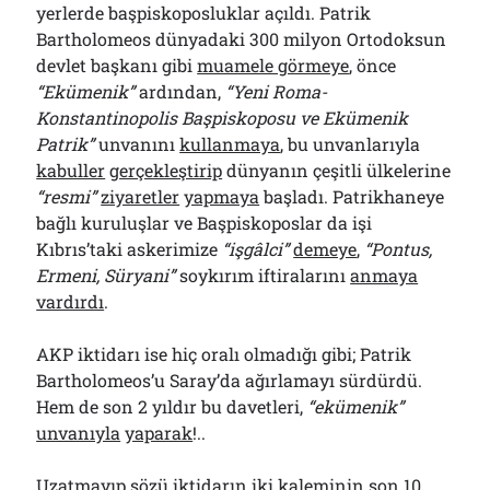
yerlerde başpiskoposluklar açıldı. Patrik
Bartholomeos dünyadaki 300 milyon Ortodoksun
devlet başkanı gibi
muamele görmeye
, önce
“Ekümenik”
ardından,
“Yeni Roma-
Konstantinopolis Başpiskoposu ve Ekümenik
Patrik”
unvanını
kullanmaya
, bu unvanlarıyla
kabuller
gerçekleştirip
dünyanın çeşitli ülkelerine
“resmi”
ziyaretler
yapmaya
başladı. Patrikhaneye
bağlı kuruluşlar ve Başpiskoposlar da işi
Kıbrıs’taki askerimize
“işgâlci”
demeye
,
“Pontus,
Ermeni, Süryani”
soykırım iftiralarını
anmaya
vardırdı
.
AKP iktidarı ise hiç oralı olmadığı gibi; Patrik
Bartholomeos’u Saray’da ağırlamayı sürdürdü.
Hem de son 2 yıldır bu davetleri,
“ekümenik”
unvanıyla
yaparak
!..
Uzatmayıp sözü iktidarın iki kaleminin son 10