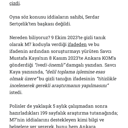
çizdi
.
Oysa söz konusu iddiaların sahibi, Serdar
Sertçelik’ten başkası değildi.
Nereden biliyoruz? 9 Ekim 2023’te gizli tanık
olarak M7 koduyla verdiği
ifadeden
ve bu
ifadenin ardından soruşturmayı yürüten Savcı
Mustafa Kaya’nın 8 Kasım 2023’te Ankara KOM’a
gönderdiği
“ivedi-önemli”
damgalı yazıdan. Savcı
Kaya yazısında,
“delil toplama işlemine esas
olmak üzere”
bu gizli tanığın ifadesinin
“titizlikle
incelenerek gerekli araştırmanın yapılmasını”
istedi.
Polisler de yaklaşık 5 aylık çalışmadan sonra
hazırladıkları 199 sayfalık araştırma tutanağında;
M7’nin iddialarını destekleyen kimi bilgi ve
belgelere yer vererek, bunu hem Ankara