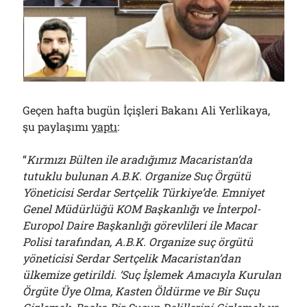
Çağırdı!..
31/07/2026
Arşivler
Arşivler
Geçen hafta bugün İçişleri Bakanı Ali Yerlikaya,
şu paylaşımı
yaptı
:
“
Kırmızı Bülten ile aradığımız Macaristan’da
tutuklu bulunan A.B.K. Organize Suç Örgütü
Yöneticisi Serdar Sertçelik Türkiye’de. Emniyet
Genel Müdürlüğü KOM Başkanlığı ve İnterpol-
Europol Daire Başkanlığı görevlileri ile Macar
Polisi tarafından, A.B.K. Organize suç örgütü
yöneticisi Serdar Sertçelik Macaristan’dan
ülkemize getirildi. ‘Suç İşlemek Amacıyla Kurulan
Örgüte Üye Olma, Kasten Öldürme ve Bir Suçu