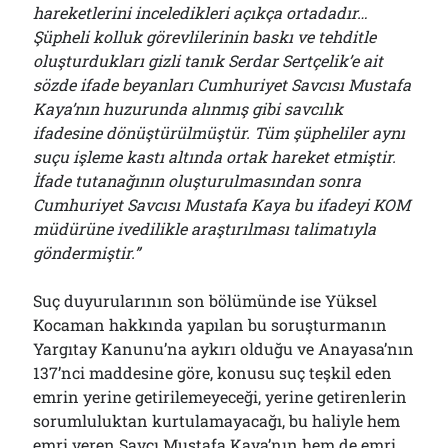
hareketlerini inceledikleri açıkça ortadadır…
Şüpheli kolluk görevlilerinin baskı ve tehditle
oluşturdukları gizli tanık Serdar Sertçelik’e ait
sözde ifade beyanları Cumhuriyet Savcısı Mustafa
Kaya’nın huzurunda alınmış gibi savcılık
ifadesine dönüştürülmüştür. Tüm şüpheliler aynı
suçu işleme kastı altında ortak hareket etmiştir.
İfade tutanağının oluşturulmasından sonra
Cumhuriyet Savcısı Mustafa Kaya bu ifadeyi KOM
müdürüne ivedilikle araştırılması talimatıyla
göndermiştir.”
Suç duyurularının son bölümünde ise Yüksel
Kocaman hakkında yapılan bu soruşturmanın
Yargıtay Kanunu’na aykırı olduğu ve Anayasa’nın
137’nci maddesine göre, konusu suç teşkil eden
emrin yerine getirilemeyeceği, yerine getirenlerin
sorumluluktan kurtulamayacağı, bu haliyle hem
emri veren Savcı Mustafa Kaya’nın hem de emri