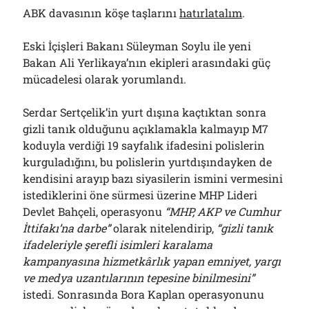
ABK davasının köşe taşlarını
hatırlatalım
.
Eski İçişleri Bakanı Süleyman Soylu ile yeni
Bakan Ali Yerlikaya’nın ekipleri arasındaki güç
mücadelesi olarak yorumlandı.
Serdar Sertçelik’in yurt dışına kaçtıktan sonra
gizli tanık olduğunu açıklamakla kalmayıp M7
koduyla verdiği 19 sayfalık ifadesini polislerin
kurguladığını, bu polislerin yurtdışındayken de
kendisini arayıp bazı siyasilerin ismini vermesini
istediklerini öne sürmesi üzerine MHP Lideri
Devlet Bahçeli, operasyonu
“MHP, AKP ve Cumhur
İttifakı’na darbe”
olarak nitelendirip,
“
g
izli tanık
ifadeleriyle şerefli isimleri karalama
kampanyasına hizmetkârlık yapan emniyet, yargı
ve medya uzantılarının tepesine binilmesini”
istedi. Sonrasında Bora Kaplan operasyonunu