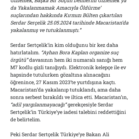
Gizlemek, Başka Bir Suçun Delillerini Gizlemek ya
da Yakalanmamak Amacıyla Öldürme’
suçlarından hakkında Kırmızı Bülten çıkartılan
Serdar Serçelik 25.05.2024 tarihinde Macaristan’da
yakalanmış ve tutuklanmıştı.”
Serdar Sertçelik’in kim olduğunu bir kez daha
hatırlatalım.
“Ayhan Bora Kaplan organize suç
örgütü”
davasının hem iki numaralı sanığı hem
M7 kodlu gizli tanığıydı. Elektronik kelepçe ile ev
hapsinde tutulurken gözaltına alınacağını
öğrenince, 27 Kasım 2023’te yurtdışına kaçtı.
Macaristan’da yakalanıp tutuklandı, ama daha
sonra serbest bırakıldı ve iltica etti. Macaristan’ın,
“adil yargılanmayacağı”
gerekçesiyle Serdar
Sertçelik’in Türkiye’ye iadesi talebini reddettiğini
de belirtelim.
Peki Serdar Sertçelik Türkiye’ye Bakan Ali