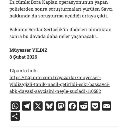
Ez cümle; Bora Kaplan operasyonunun yapan
polislerden sonra soruşturmaları yürüten Savcı
hakkında da soruşturma açıldığı ortaya çıktı.
Bakalım Serdar Sertçelik’in ifadeleri alındıktan
sonra bu davada daha neler yaşanacak!..
Müyesser YILDIZ
8 Şubat 2026
12punto link:
https://12punto.com.tr/yazarlar/muyesser-
yildiz/gizli-tanik-nasil-getirildi-eski-bassavci-
abk-davasi-savcisini-neyle-sucladi-110582
W
T
X
Bl
M
F
R
P
E
h
el
u
a
a
e
o
m
S
at
e
e
st
c
d
c
ai
h