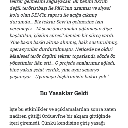
tekrar gelmesini sağlayacak. Bu benim fikrim
değil, teröristbaşı ile PKK’nın uzantısı ve siyasi
kolu olan DEM’in raporu ile açığa çıkmış
durumda… Biz tekrar Sevr’in gelmesine izin
veremeyiz… 14 sene önce analar ağlamasın diye
başlatılan, ‘çözüm süreci’ denilen bir süreç vardı.
Yine basın baskı altına alınmış, halk susturulmuş,
operasyonlar durdurulmuştu. Neticede ne oldu?
Maalesef terör örgütü tekrar toparlandı, sözde öz
yönetimler ilân etti… O projede analarımız ağladı,
bine yakın şehit verdik, yine aynı senaryo
yaşanıyor… Uyumaya hiçbirimizin hakkı yok.”
Bu Yasaklar Geldi
İşte bu etkinlikler ve açıklamalardan sonra zaten
nadiren gittiği Orduevi’ne bir akşam gittiğinde
içeri giremedi. Çünkü kendisine giriş yasağı