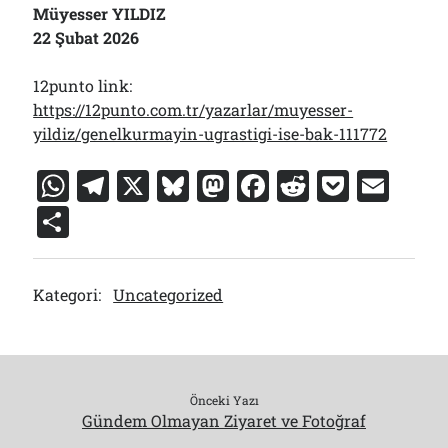
Müyesser YILDIZ
22 Şubat 2026
12punto link:
https://12punto.com.tr/yazarlar/muyesser-
yildiz/genelkurmayin-ugrastigi-ise-bak-111772
W
T
X
Bl
M
F
R
P
E
h
el
u
a
a
e
o
m
S
at
e
e
st
c
d
c
ai
h
s
gr
s
o
e
di
k
l
ar
Kategori:
Uncategorized
A
a
k
d
b
t
et
e
p
m
y
o
o
p
n
o
k
Önceki Yazı
Gündem Olmayan Ziyaret ve Fotoğraf