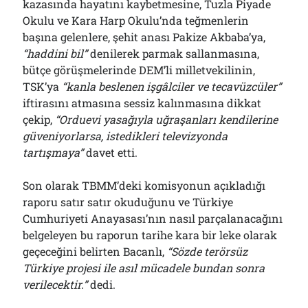
kazasında hayatını kaybetmesine, Tuzla Piyade
Okulu ve Kara Harp Okulu’nda teğmenlerin
başına gelenlere, şehit anası Pakize Akbaba’ya,
“haddini bil”
denilerek parmak sallanmasına,
bütçe görüşmelerinde DEM’li milletvekilinin,
TSK’ya
“kanla beslenen işgâlciler ve tecavüzcüler”
iftirasını atmasına sessiz kalınmasına dikkat
çekip,
“Orduevi yasağıyla uğraşanları kendilerine
güveniyorlarsa, istedikleri televizyonda
tartışmaya”
davet etti.
Son olarak TBMM’deki komisyonun açıkladığı
raporu satır satır okuduğunu ve Türkiye
Cumhuriyeti Anayasası’nın nasıl parçalanacağını
belgeleyen bu raporun tarihe kara bir leke olarak
geçeceğini belirten Bacanlı,
“Sözde terörsüz
Türkiye projesi ile asıl mücadele bundan sonra
verilecektir.”
dedi.