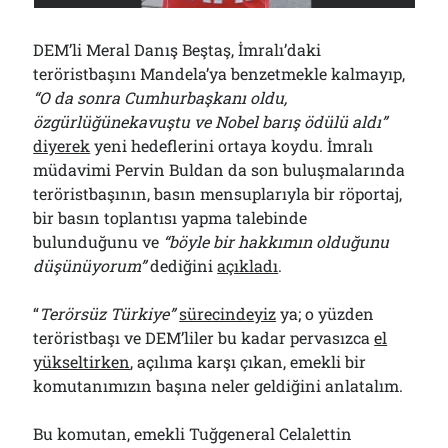
Bölmediğiniz Bir O Kalmıştı!..
29/07/2026
DEM’li Meral Danış Beştaş, İmralı’daki
teröristbaşını Mandela’ya benzetmekle kalmayıp,
“O da sonra Cumhurbaşkanı oldu,
Arşivler
özgürlüğünekavuştu ve Nobel barış ödülü aldı”
Arşivler
diyerek
yeni hedeflerini ortaya koydu. İmralı
müdavimi Pervin Buldan da son buluşmalarında
teröristbaşının, basın mensuplarıyla bir röportaj,
bir basın toplantısı yapma talebinde
bulunduğunu ve
“böyle bir hakkımın olduğunu
düşünüyorum”
dediğini
açıkladı
.
“
Terörsüz Türkiye”
sürecindeyiz
ya; o yüzden
teröristbaşı ve DEM’liler bu kadar pervasızca
el
yükseltirken
, açılıma karşı çıkan, emekli bir
komutanımızın başına neler geldiğini anlatalım.
Bu komutan, emekli Tuğgeneral Celalettin