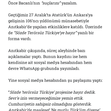
Önce Bacanlı’nın
“suçlarını”
yazalım.
Geçtiğimiz 27 Aralık’ta Atatürk’ün Ankara’ya
gelişinin 106’ncı yıldönümü münasebetiyle
Anıtkabir’de yapılan etkinliklere katıldı. Üzerinde
de
“Sözde Terörsüz Türkiye’ye hayır”
yazılı bir
forma vardı.
Anıtkabir çıkışında, süreç aleyhinde bazı
açıklamalar yaptı. Bunun kaydını ise hem
kendisine ait sosyal medya hesabından hem
devre WhatsApp grubunda yayımladı.
Yine sosyal medya hesabından şu paylaşımı yaptı:
“
Sözde ‘terörsüz Türkiye’ projesine hayır dedik.
Sevr’e izin vermeyeceğimize yemin ettik.
Cumhuriyetin sahipsiz olmadığını gösterdik.
Anıtkabir’de maalesef ‘Ne mutlu Türk’üm diyene’,