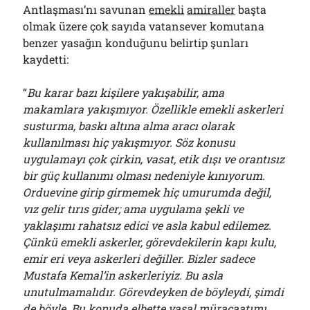
Antlaşması’nı savunan
emekli
amiraller
başta
olmak üzere çok sayıda vatansever komutana
benzer yasağın konduğunu belirtip şunları
kaydetti:
“
Bu karar bazı kişilere yakışabilir, ama
makamlara yakışmıyor. Özellikle emekli askerleri
susturma, baskı altına alma aracı olarak
kullanılması hiç yakışmıyor. Söz konusu
uygulamayı çok çirkin, vasat, etik dışı ve orantısız
bir güç kullanımı olması nedeniyle kınıyorum.
Orduevine girip girmemek hiç umurumda değil,
vız gelir tırıs gider; ama uygulama şekli ve
yaklaşımı rahatsız edici ve asla kabul edilemez.
Çünkü emekli askerler, görevdekilerin kapı kulu,
emir eri veya askerleri değiller. Bizler sadece
Mustafa Kemal’in askerleriyiz. Bu asla
unutulmamalıdır. Görevdeyken de böyleydi, şimdi
de böyle. Bu konuda elbette yasal müracaatımı