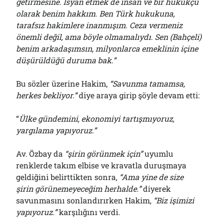
getirmesine. İsyan etmek de insan ve bir hukukçu
olarak benim hakkım. Ben Türk hukukuna,
tarafsız hakimlere inanmışım. Ceza vermeniz
önemli değil, ama böyle olmamalıydı. Sen (Bahçeli)
benim arkadaşımsın, milyonlarca emeklinin içine
düşürüldüğü duruma bak.”
Bu sözler üzerine Hakim,
“Savunma tamamsa,
herkes bekliyor.”
diye araya girip şöyle devam etti:
“
Ülke gündemini, ekonomiyi tartışmıyoruz,
yargılama yapıyoruz.”
Av. Özbay da
“şirin görünmek için”
uyumlu
renklerde takım elbise ve kravatla duruşmaya
geldiğini belirttikten sonra,
“Ama yine de size
şirin görünemeyeceğim herhalde.”
diyerek
savunmasını sonlandırırken Hakim,
“Biz işimizi
yapıyoruz.”
karşılığını verdi.