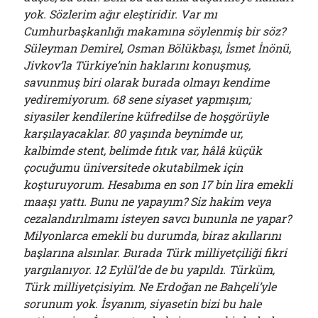
yok. Sözlerim ağır eleştiridir. Var mı
Cumhurbaşkanlığı makamına söylenmiş bir söz?
Süleyman Demirel, Osman Bölükbaşı, İsmet İnönü,
Jivkov’la Türkiye’nin haklarını konuşmuş,
savunmuş biri olarak burada olmayı kendime
yediremiyorum. 68 sene siyaset yapmışım;
siyasiler kendilerine küfredilse de hoşgörüyle
karşılayacaklar. 80 yaşında beynimde ur,
kalbimde stent, belimde fıtık var, hâlâ küçük
çocuğumu üniversitede okutabilmek için
koşturuyorum. Hesabıma en son 17 bin lira emekli
maaşı yattı. Bunu ne yapayım? Siz hakim veya
cezalandırılmamı isteyen savcı bununla ne yapar?
Milyonlarca emekli bu durumda, biraz akıllarını
başlarına alsınlar. Burada Türk milliyetçiliği fikri
yargılanıyor. 12 Eylül’de de bu yapıldı. Türküm,
Türk milliyetçisiyim. Ne Erdoğan ne Bahçeli’yle
sorunum yok. İsyanım, siyasetin bizi bu hale