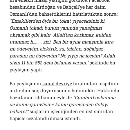
hesabından Erdoğan ve Bahçeli’ye her daim
Osmanlı’dan bahsettiklerini hatırlattıktan sonra;
“Emeklilerden öyle bir tokat yiyeceksiniz ki,
Osmanlı tokadı bunun yanında yanağınızı
okşamak gibi kalır. Allah’tan korkmaz, kuldan
utanmaz h…….. sizi. Ben bir aylık maaşımla kira
mı ödeyeyim, elektrik, su, telefon, doğalgaz
parasını mı ödeyeyim? Ne yiyip ne içeyim? Allah
sizin 11 bin 852 defa belanızı versin.”
şeklinde bir
paylaşım yaptı.
Bu paylaşımın
sanal devriye
tarafından tespitinin
ardından suç duyurusunda bulunuldu. Hakkında
hazırlanan iddianameyle de
“Cumhurbaşkanına
ve kamu görevlisine kamu görevinden dolayı
hakaret”
suçlarını işlediğinden en üst sınırdan
hapisle cezalandırılması istendi.