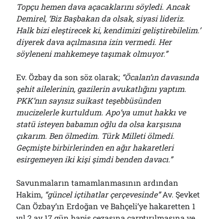
Topçu hemen dava açacaklarını söyledi. Ancak
Demirel, ‘Biz Başbakan da olsak, siyasi lideriz.
Halk bizi eleştirecek ki, kendimizi geliştirebilelim.’
diyerek dava açılmasına izin vermedi. Her
söyleneni mahkemeye taşımak olmuyor.”
Ev. Özbay da son söz olarak;
“Öcalan’ın davasında
şehit ailelerinin, gazilerin avukatlığını yaptım.
PKK’nın sayısız suikast teşebbüsünden
mucizelerle kurtuldum. Apo’ya umut hakkı ve
statü isteyen babamın oğlu da olsa karşısına
çıkarım. Ben ölmedim. Türk Milleti ölmedi.
Geçmişte birbirlerinden en ağır hakaretleri
esirgemeyen iki kişi şimdi benden davacı.”
Savunmaların tamamlanmasının ardından
Hakim,
“güncel içtihatlar çerçevesinde”
Av. Şevket
Can Özbay’ın Erdoğan ve Bahçeli’ye hakaretten 1
yıl 2 ay 17 gün hapis cezasına çarptırılmasına ve