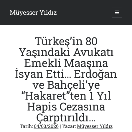
Müyesser Yıldız
ana
menüy
Yan
aç
Arama
Menü
Türkeş’in 80
Yaşındaki Avukatı
Emekli Maaşına
Son Yazılar
İsyan Etti… Erdoğan
Gazi’den Milletvekillerine Kurşun Gibi Sözler!..
ve Bahçeli’ye
07/08/2026
Türkiye 2.0’a Gidiş!..
“Hakaret”ten 1 Yıl
05/08/2026
15 Temmuz Soruları… Nasuh Mahruki’nin “Suçu”!..
Hapis Cezasına
03/08/2026
Çarptırıldı…
Er Gaziler 20 Gün Sonra Gelen MSB Heyetine Böyle İsyan Etti:“Bizi
Teröristlere G……yle Güldürdünüz”
01/08/2026
Tarih:
04/03/2026
| Yazar:
Müyesser Yıldız
Papazın “Komutanı” Ayasofya ve Patrikhane İçin ABD’yi Göreve