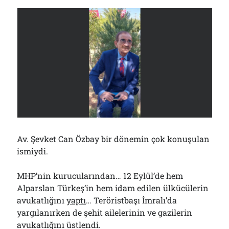
Çağırdı!..
31/07/2026
Arşivler
Arşivler
Av. Şevket Can Özbay bir dönemin çok konuşulan
ismiydi.
MHP’nin kurucularından… 12 Eylül’de hem
Alparslan Türkeş’in hem idam edilen ülkücülerin
avukatlığını
yaptı
… Teröristbaşı İmralı’da
yargılanırken de şehit ailelerinin ve gazilerin
avukatlığını üstlendi.