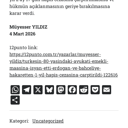
hükmün açıklanmasının geriye bırakılmasına
karar verdi.
Müyesser YILDIZ
4 Mart 2026
12punto link:
https://12punto.com.tr/yazarlar/muyesser-
yildiz/turkesin-80-yasindaki-avukati-emekli-
maasina-isyan-etti-erdogan-ve-bahceliye-
hakaretten-1-yil-hapis-cezasina-carptirildi-122616
W
T
X
Bl
M
F
R
P
E
h
el
u
a
a
e
o
m
S
at
e
e
st
c
d
c
ai
h
s
gr
s
o
e
di
k
l
ar
Kategori:
Uncategorized
A
a
k
d
b
t
et
e