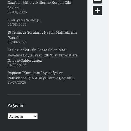
e
Gazi’den Milletvekillerine Kurşun Gibi
d
y
o
d
E
Sözler!..
b
07/08/2026
d
c
o
m
o
S
Türkiye 2.0’a Gidiş!..
i
k
05/08/2026
n
a
o
h
t
15 Temmuz Soruları… Nasuh Mahruki’nin
e
i
“Suçu”!..
k
a
03/08/2026
t
l
r
Er Gaziler 20 Gün Sonra Gelen MSB
Heyetine Böyle İsyan Etti:“Bizi Teröristlere
e
G……yle Güldürdünüz”
01/08/2026
Papazın “Komutanı” Ayasofya ve
Patrikhane İçin ABD’yi Göreve Çağırdı!..
31/07/2026
Arşivler
Arşivler