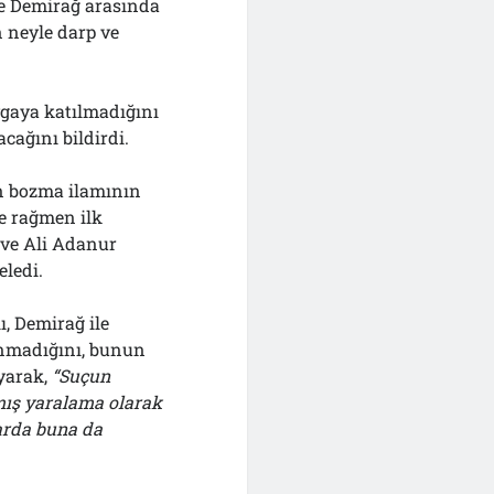
le Demirağ arasında
n neyle darp ve
vgaya katılmadığını
ağını bildirdi.
n bozma ilamının
e rağmen ilk
 ve Ali Adanur
eledi.
, Demirağ ile
unmadığını, bunun
ayarak,
“Suçun
şmış yaralama olarak
larda buna da