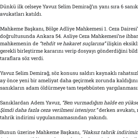
Dünkü ilk celseye Yavuz Selim Demirağ’ın yanı sıra 6 sanı
avukatları katıldı.
Mahkeme Başkanı, Bölge Adliye Mahkemesi 1. Ceza Dairesi’
doğrultusunda Ankara 54. Asliye Ceza Mahkemesi’ne ihba
mahkemenin de
“tehdit ve hakaret suçlarına”
ilişkin eksikl
gerekli birleştirme kararını verip dosyayı gönderdiğini bil
taraflara söz verdi.
Yavuz Selim Demirağ, söz konusu saldırı kaynaklı rahatsızl
ay önce yeni bir ameliyat daha geçirmek zorunda kaldığını
sanıkların adam öldürmeye tam teşebbüsten yargılanmasın
Sanıklardan Adem Yavuz,
“Ben vurmadığım halde en yükse
Şimdi daha fazla ceza verilmesi isteniyor.”
derken avukatı, 
tahrik indirimi uygulanmamasından yakındı.
Bunun üzerine Mahkeme Başkanı,
“Haksız tahrik indirimi