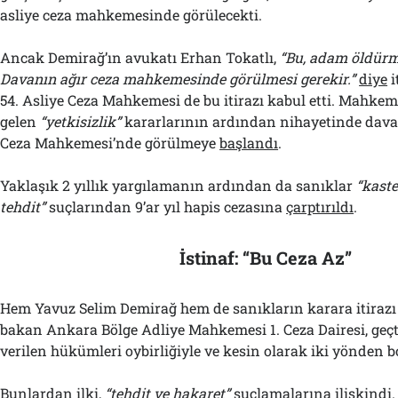
asliye ceza mahkemesinde görülecekti.
Ancak Demirağ’ın avukatı Erhan Tokatlı,
“Bu, adam öldürm
Davanın ağır ceza mahkemesinde görülmesi gerekir.”
diye
i
54. Asliye Ceza Mahkemesi de bu itirazı kabul etti. Mahkem
gelen
“yetkisizlik”
kararlarının ardından nihayetinde dava
Ceza Mahkemesi’nde görülmeye
başlandı
.
Yaklaşık 2 yıllık yargılamanın ardından da sanıklar
“kast
tehdit”
suçlarından 9’ar yıl hapis cezasına
çarptırıldı
.
İstinaf: “Bu Ceza Az”
Hem Yavuz Selim Demirağ hem de sanıkların karara itirazı
bakan Ankara Bölge Adliye Mahkemesi 1. Ceza Dairesi, geçt
verilen hükümleri oybirliğiyle ve kesin olarak iki yönden 
Bunlardan ilki,
“tehdit ve hakaret”
suçlamalarına ilişkindi.