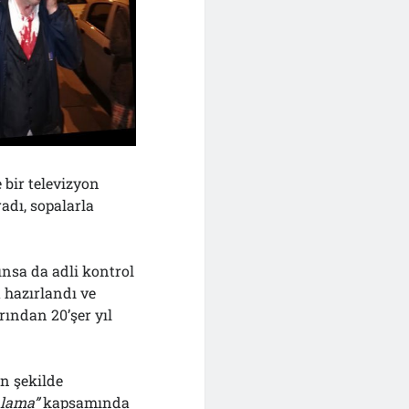
bir televizyon
adı, sopalarla
ınsa da adli kontrol
 hazırlandı ve
rından 20’şer yıl
n şekilde
alama”
kapsamında