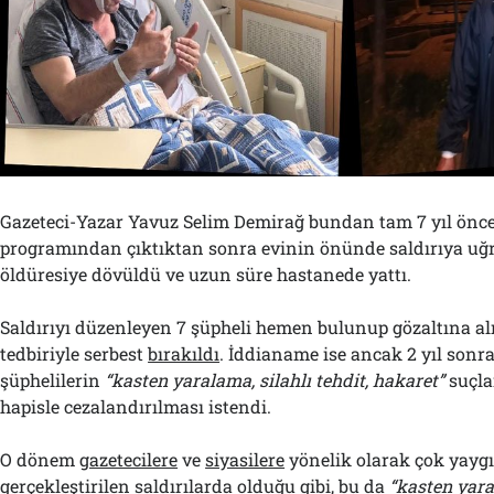
Gazeteci-Yazar Yavuz Selim Demirağ bundan tam 7 yıl önce 
programından çıktıktan sonra evinin önünde saldırıya uğr
öldüresiye dövüldü ve uzun süre hastanede yattı.
Saldırıyı düzenleyen 7 şüpheli hemen bulunup gözaltına al
tedbiriyle serbest
bırakıldı
. İddianame ise ancak 2 yıl sonra
şüphelilerin
“kasten yaralama, silahlı tehdit, hakaret”
suçla
hapisle cezalandırılması istendi.
O dönem
gazetecilere
ve
siyasilere
yönelik olarak çok yaygı
gerçekleştirilen saldırılarda olduğu gibi, bu da
“kasten yar