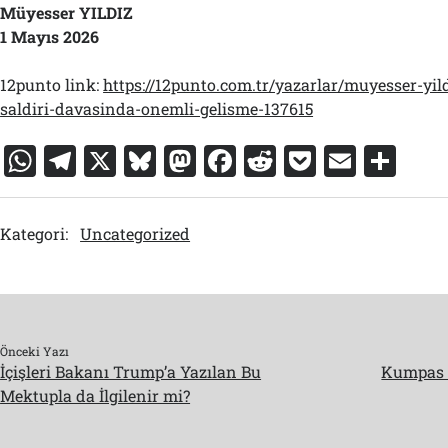
Müyesser YILDIZ
1 Mayıs 2026
12punto link:
https://12punto.com.tr/yazarlar/muyesser-yild
saldiri-davasinda-onemli-gelisme-137615
W
T
X
Bl
M
F
R
P
E
S
h
el
u
a
a
e
o
m
h
at
e
e
st
c
d
c
ai
ar
Kategori:
Uncategorized
s
gr
s
o
e
di
k
l
e
A
a
k
d
b
t
et
p
m
y
o
o
p
n
o
Önceki Yazı
İçişleri Bakanı Trump’a Yazılan Bu
Kumpas 
k
Mektupla da İlgilenir mi?