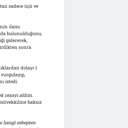
ktan sadece üçü ve
nin ilamı
rda bulunulduğunu,
iği gidererek,
dirdikten sonra
ıklardan dolayı 1
 vurgulayıp,
ı istedi.
k cezayı aldım.
müvekkiline haksız
ni hangi sebepten