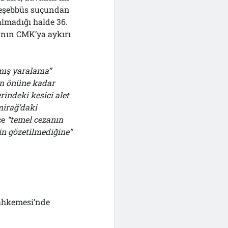
 teşebbüs suçundan
almadığı halde 36.
nın CMK’ya aykırı
şmış yaralama”
in önüne kadar
rindeki kesici alet
mirağ’daki
ce
“temel cezanın
in gözetilmediğine”
Mahkemesi’nde