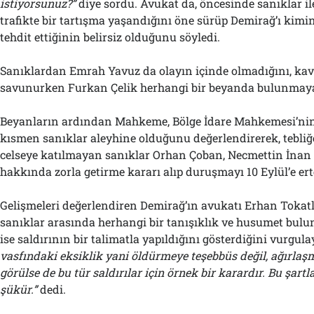
istiyorsunuz?”
diye sordu. Avukat da, öncesinde sanıklar i
trafikte bir tartışma yaşandığını öne sürüp Demirağ’ı kimi
tehdit ettiğinin belirsiz olduğunu söyledi.
Sanıklardan Emrah Yavuz da olayın içinde olmadığını, ka
savunurken Furkan Çelik herhangi bir beyanda bulunmayac
Beyanların ardından Mahkeme, Bölge İdare Mahkemesi’ni
kısmen sanıklar aleyhine olduğunu değerlendirerek, tebliğ
celseye katılmayan sanıklar Orhan Çoban, Necmettin İnan
hakkında zorla getirme kararı alıp duruşmayı 10 Eylül’e ert
Gelişmeleri değerlendiren Demirağ’ın avukatı Erhan Tokatlı
sanıklar arasında herhangi bir tanışıklık ve husumet bul
ise saldırının bir talimatla yapıldığını gösterdiğini vurgul
vasfındaki eksiklik yani öldürmeye teşebbüs değil, ağırla
görülse de bu tür saldırılar için örnek bir karardır. Bu şart
şükür.”
dedi.