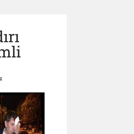
ırı
mli
z