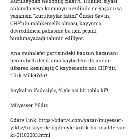
Kurultaydan ne sonuç çıkar?!.. Hukuki, siyasi
anlamda veya kamuoyu nezdinde ne yaşanırsa
yaşansın “kurultaylar fatihi” Önder Sav’ın,
CHP’nin mahkemelik olması, kayyuma
devredilmesi pahasına bu işin peşini
bırakmayacağı tahmin ediliyor.
Ana muhalefet partisindeki kaosun kazananı
henüz belli değil, ama kaybedeni ilk andan
itibaren kesinleşti; O kaybedenin adı CHP’dir,
Türk Milleti’dir!..
Baykal’ın ifadesiyle, “Öyle acı bir tablo ki”!..
Müyesser Yıldız
Odatv Link: https://odatv4.com/yazar/muyesser-
yildiz/turkiye-ile-ilgili-oyle-kritik-bir-madde-var-
ki-31102003.html