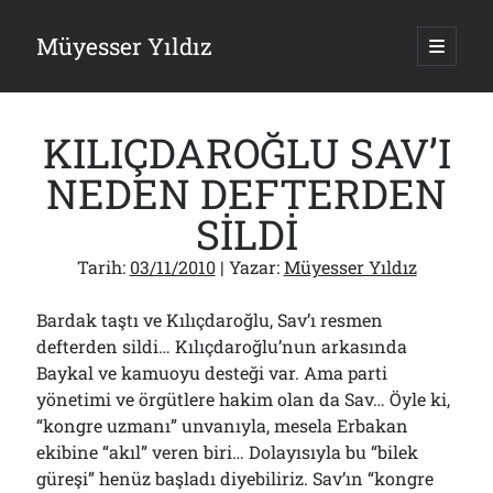
Müyesser Yıldız
ana
menüy
Yan
aç
Arama
Menü
KILIÇDAROĞLU SAV’I
NEDEN DEFTERDEN
SİLDİ
Son Yazılar
Tarih:
03/11/2010
| Yazar:
Müyesser Yıldız
Gazi’den Milletvekillerine Kurşun Gibi Sözler!..
07/08/2026
Bardak taştı ve Kılıçdaroğlu, Sav’ı resmen
Türkiye 2.0’a Gidiş!..
defterden sildi… Kılıçdaroğlu’nun arkasında
05/08/2026
Baykal ve kamuoyu desteği var. Ama parti
15 Temmuz Soruları… Nasuh Mahruki’nin “Suçu”!..
03/08/2026
yönetimi ve örgütlere hakim olan da Sav… Öyle ki,
“kongre uzmanı” unvanıyla, mesela Erbakan
Er Gaziler 20 Gün Sonra Gelen MSB Heyetine Böyle İsyan Etti:“Bizi
Teröristlere G……yle Güldürdünüz”
ekibine “akıl” veren biri… Dolayısıyla bu “bilek
01/08/2026
güreşi” henüz başladı diyebiliriz. Sav’ın “kongre
Papazın “Komutanı” Ayasofya ve Patrikhane İçin ABD’yi Göreve