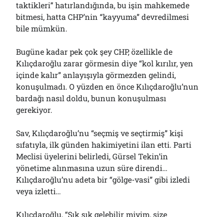
taktikleri” hatırlandığında, bu işin mahkemede
Çağırdı!..
31/07/2026
bitmesi, hatta CHP’nin “kayyuma” devredilmesi
bile mümkün.
Bugüne kadar pek çok şey CHP, özellikle de
Arşivler
Kılıçdaroğlu zarar görmesin diye “kol kırılır, yen
Arşivler
içinde kalır” anlayışıyla görmezden gelindi,
konuşulmadı. O yüzden en önce Kılıçdaroğlu’nun
bardağı nasıl doldu, bunun konuşulması
gerekiyor.
Sav, Kılıçdaroğlu’nu “seçmiş ve seçtirmiş” kişi
sıfatıyla, ilk günden hakimiyetini ilan etti. Parti
Meclisi üyelerini belirledi, Gürsel Tekin’in
yönetime alınmasına uzun süre direndi…
Kılıçdaroğlu’nu adeta bir “gölge-vasi” gibi izledi
veya izletti…
Kılıçdaroğlu, “Sık sık gelebilir miyim, size