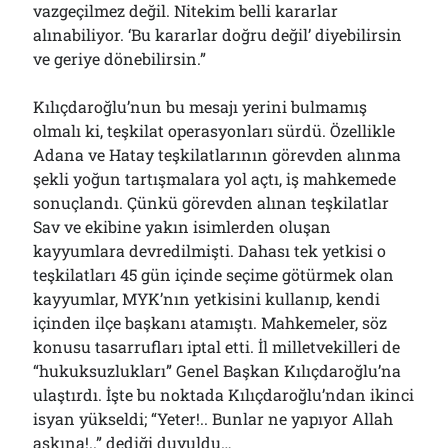
vazgeçilmez değil. Nitekim belli kararlar
alınabiliyor. ‘Bu kararlar doğru değil’ diyebilirsin
ve geriye dönebilirsin.”
Kılıçdaroğlu’nun bu mesajı yerini bulmamış
olmalı ki, teşkilat operasyonları sürdü. Özellikle
Adana ve Hatay teşkilatlarının görevden alınma
şekli yoğun tartışmalara yol açtı, iş mahkemede
sonuçlandı. Çünkü görevden alınan teşkilatlar
Sav ve ekibine yakın isimlerden oluşan
kayyumlara devredilmişti. Dahası tek yetkisi o
teşkilatları 45 gün içinde seçime götürmek olan
kayyumlar, MYK’nın yetkisini kullanıp, kendi
içinden ilçe başkanı atamıştı. Mahkemeler, söz
konusu tasarrufları iptal etti. İl milletvekilleri de
“hukuksuzlukları” Genel Başkan Kılıçdaroğlu’na
ulaştırdı. İşte bu noktada Kılıçdaroğlu’ndan ikinci
isyan yükseldi; “Yeter!.. Bunlar ne yapıyor Allah
aşkına!..” dediği duyuldu…