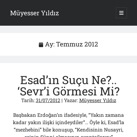
Müyesser Yıldız
ana
menüy
Yan
aç
Arama
Menü
Ay:
Temmuz 2012
Son Yazılar
Esad’ın Suçu Ne?..
Türkiye 2.0’a Gidiş!..
05/08/2026
‘Sevr’i Görmesi Mi?
15 Temmuz Soruları… Nasuh Mahruki’nin “Suçu”!..
03/08/2026
Tarih:
31/07/2012
| Yazar:
Müyesser Yıldız
Er Gaziler 20 Gün Sonra Gelen MSB Heyetine Böyle İsyan Etti:“Bizi
Teröristlere G……yle Güldürdünüz”
Başbakan Erdoğan’ın ifadesiyle, “Yakın zamana
01/08/2026
kadar yakın ilişki içindeydiler”… Öyle ki, Esad’la
Papazın “Komutanı” Ayasofya ve Patrikhane İçin ABD’yi Göreve
Çağırdı!..
“mezhebini” bile konuşup, “Kendisinin Nusayri,
31/07/2026
eşinin Sünni olmasının avantajlarını”