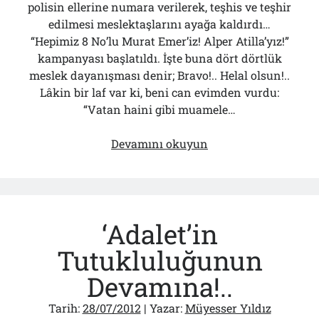
polisin ellerine numara verilerek, teşhis ve teşhir
edilmesi meslektaşlarını ayağa kaldırdı…
“Hepimiz 8 No’lu Murat Emer’iz! Alper Atilla’yız!”
kampanyası başlatıldı. İşte buna dört dörtlük
meslek dayanışması denir; Bravo!.. Helal olsun!..
Lâkin bir laf var ki, beni can evimden vurdu:
“Vatan haini gibi muamele…
“Bu
Devamını okuyun
Koltuğa
Ne
Paşalar
Oturdu!..”
‘Adalet’in
Tutukluluğunun
Devamına!..
Tarih:
28/07/2012
| Yazar:
Müyesser Yıldız