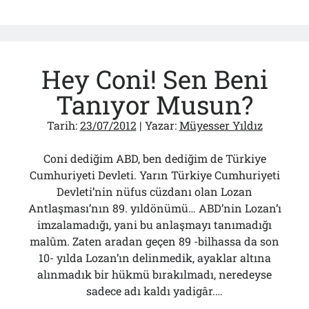
Misliyle…
Barzani’ye
10
Misliyle…
Hey Coni! Sen Beni
Tanıyor Musun?
Tarih:
23/07/2012
| Yazar:
Müyesser Yıldız
Coni dediğim ABD, ben dediğim de Türkiye
Cumhuriyeti Devleti. Yarın Türkiye Cumhuriyeti
Devleti’nin nüfus cüzdanı olan Lozan
Antlaşması’nın 89. yıldönümü… ABD’nin Lozan’ı
imzalamadığı, yani bu anlaşmayı tanımadığı
malûm. Zaten aradan geçen 89 -bilhassa da son
10- yılda Lozan’ın delinmedik, ayaklar altına
alınmadık bir hükmü bırakılmadı, neredeyse
sadece adı kaldı yadigâr.…