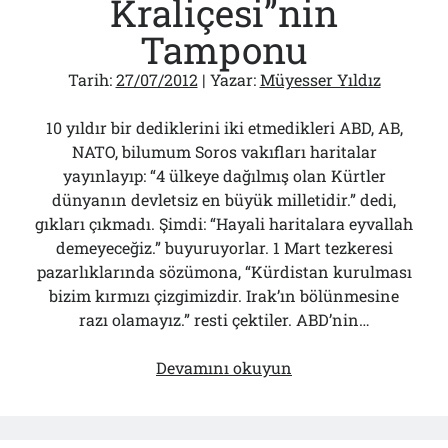
Kraliçesi”nin
Tamponu
Tarih:
27/07/2012
| Yazar:
Müyesser Yıldız
10 yıldır bir dediklerini iki etmedikleri ABD, AB,
NATO, bilumum Soros vakıfları haritalar
yayınlayıp: “4 ülkeye dağılmış olan Kürtler
dünyanın devletsiz en büyük milletidir.” dedi,
gıkları çıkmadı. Şimdi: “Hayali haritalara eyvallah
demeyeceğiz.” buyuruyorlar. 1 Mart tezkeresi
pazarlıklarında sözümona, “Kürdistan kurulması
bizim kırmızı çizgimizdir. Irak’ın bölünmesine
razı olamayız.” resti çektiler. ABD’nin…
BOP’un
Devamını okuyun
“Çöl
Kraliçesi”nin
Tamponu