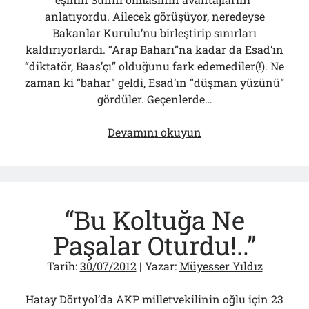
Bölmediğiniz Bir O Kalmıştı!..
anlatıyordu. Ailecek görüşüyor, neredeyse
29/07/2026
Bakanlar Kurulu’nu birleştirip sınırları
kaldırıyorlardı. “Arap Baharı”na kadar da Esad’ın
“diktatör, Baas’çı” olduğunu fark edemediler(!). Ne
Arşivler
zaman ki “bahar” geldi, Esad’ın “düşman yüzünü”
Arşivler
gördüler. Geçenlerde…
Esad’ın
Devamını okuyun
Suçu
Ne?..
‘Sevr’i
Görmesi
“Bu Koltuğa Ne
Mi?
Paşalar Oturdu!..”
Tarih:
30/07/2012
| Yazar:
Müyesser Yıldız
Hatay Dörtyol’da AKP milletvekilinin oğlu için 23