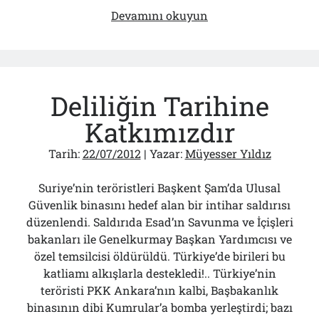
Hey
Devamını okuyun
Coni!
Sen
Beni
Tanıyor
Deliliğin Tarihine
Musun?
Katkımızdır
Tarih:
22/07/2012
| Yazar:
Müyesser Yıldız
Suriye’nin teröristleri Başkent Şam’da Ulusal
Güvenlik binasını hedef alan bir intihar saldırısı
düzenlendi. Saldırıda Esad’ın Savunma ve İçişleri
bakanları ile Genelkurmay Başkan Yardımcısı ve
özel temsilcisi öldürüldü. Türkiye’de birileri bu
katliamı alkışlarla destekledi!.. Türkiye’nin
teröristi PKK Ankara’nın kalbi, Başbakanlık
binasının dibi Kumrular’a bomba yerleştirdi; bazı