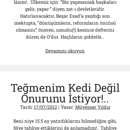
lâzım!.. Ülkemiz için: “Biz yapmazsak başkaları
gelir, yapar.” diyen zat-ı devletleridir.
Hatırlanacaktır, Beşar Esad’a yazdığı son
mektupta, “dönüşümlerin, reformların öncüsü
olmasını” öneren, umudu(!) kesince defterini
düren de O’dur. Haçlıların şiddetle…
El
Devamını okuyun
Beşir
–
Esad
Farkı:
Teğmenim Kedi Değil
Türkiye
Kurtulur
Onurunu İstiyor!..
Mu?
Tarih:
17/07/2012
| Yazar:
Müyesser Yıldız
Beni niye 15.5 ay yatırdıklarını bilmediğim gibi,
Niye tahliye ettiklerini de anlamadım!.. Tahliye