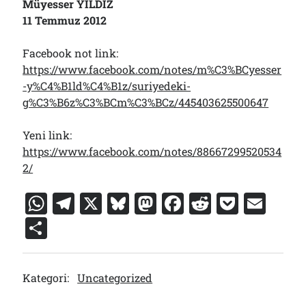
Müyesser YILDIZ
11 Temmuz 2012
Facebook not link:
https://www.facebook.com/notes/m%C3%BCyesser
-y%C4%B1ld%C4%B1z/suriyedeki-
g%C3%B6z%C3%BCm%C3%BCz/445403625500647
Yeni link:
https://www.facebook.com/notes/88667299520534
2/
W
T
X
Bl
M
F
R
P
E
h
el
u
a
a
e
o
m
S
at
e
e
st
c
d
c
ai
h
s
gr
s
o
e
di
k
l
ar
Kategori:
Uncategorized
A
a
k
d
b
t
et
e