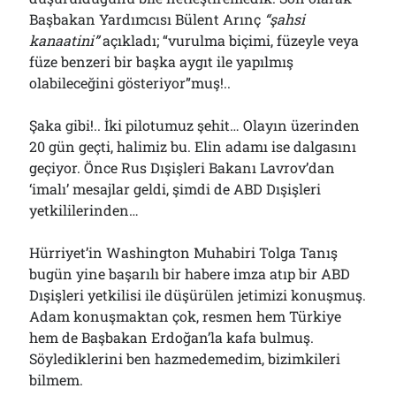
Başbakan Yardımcısı Bülent Arınç
“şahsi
kanaatini”
açıkladı; “vurulma biçimi, füzeyle veya
füze benzeri bir başka aygıt ile yapılmış
Arşivler
olabileceğini gösteriyor”muş!..
Arşivler
Şaka gibi!.. İki pilotumuz şehit… Olayın üzerinden
20 gün geçti, halimiz bu. Elin adamı ise dalgasını
geçiyor. Önce Rus Dışişleri Bakanı Lavrov’dan
‘imalı’ mesajlar geldi, şimdi de ABD Dışişleri
yetkililerinden…
Hürriyet’in Washington Muhabiri Tolga Tanış
bugün yine başarılı bir habere imza atıp bir ABD
Dışişleri yetkilisi ile düşürülen jetimizi konuşmuş.
Adam konuşmaktan çok, resmen hem Türkiye
hem de Başbakan Erdoğan’la kafa bulmuş.
Söylediklerini ben hazmedemedim, bizimkileri
bilmem.