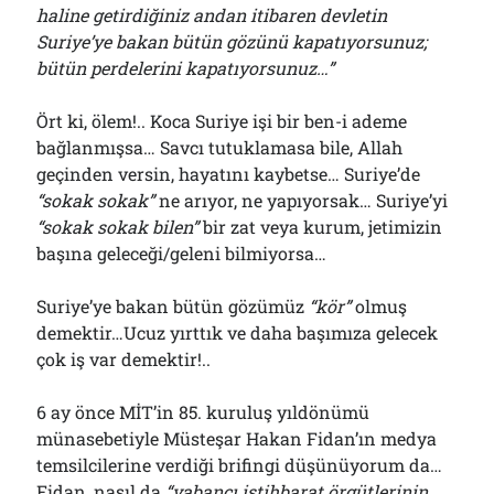
haline getirdiğiniz andan itibaren devletin
Suriye’ye bakan bütün gözünü kapatıyorsunuz;
bütün perdelerini kapatıyorsunuz…”
Ört ki, ölem!.. Koca Suriye işi bir ben-i ademe
bağlanmışsa… Savcı tutuklamasa bile, Allah
geçinden versin, hayatını kaybetse… Suriye’de
“sokak sokak”
ne arıyor, ne yapıyorsak… Suriye’yi
“sokak sokak bilen”
bir zat veya kurum, jetimizin
başına geleceği/geleni bilmiyorsa…
Suriye’ye bakan bütün gözümüz
“kör”
olmuş
demektir…Ucuz yırttık ve daha başımıza gelecek
çok iş var demektir!..
6 ay önce MİT’in 85. kuruluş yıldönümü
münasebetiyle Müsteşar Hakan Fidan’ın medya
temsilcilerine verdiği brifingi düşünüyorum da…
Fidan, nasıl da
“yabancı istihbarat örgütlerinin