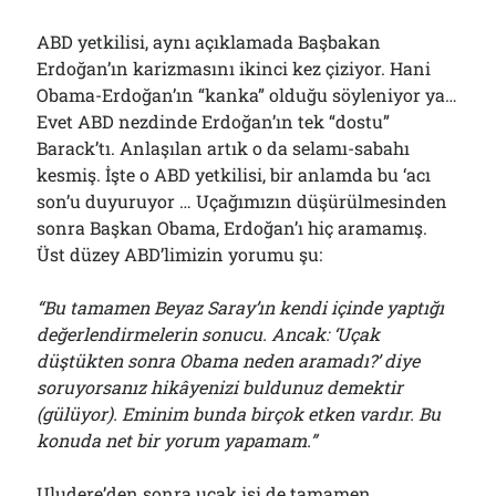
ABD yetkilisi, aynı açıklamada Başbakan
Erdoğan’ın karizmasını ikinci kez çiziyor. Hani
Obama-Erdoğan’ın “kanka” olduğu söyleniyor ya…
Evet ABD nezdinde Erdoğan’ın tek “dostu”
Barack’tı. Anlaşılan artık o da selamı-sabahı
kesmiş. İşte o ABD yetkilisi, bir anlamda bu ‘acı
son’u duyuruyor … Uçağımızın düşürülmesinden
sonra Başkan Obama, Erdoğan’ı hiç aramamış.
Üst düzey ABD’limizin yorumu şu:
“Bu tamamen Beyaz Saray’ın kendi içinde yaptığı
değerlendirmelerin sonucu. Ancak: ‘Uçak
düştükten sonra Obama neden aramadı?’ diye
soruyorsanız hikâyenizi buldunuz demektir
(gülüyor). Eminim bunda birçok etken vardır. Bu
konuda net bir yorum yapamam.”
Uludere’den sonra uçak işi de tamamen