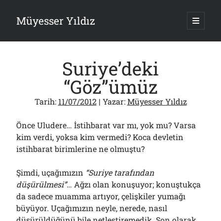
Müyesser Yıldız
ana
menüy
Yan
aç
Arama
Menü
Suriye’deki
“Göz”ümüz
Tarih:
11/07/2012
| Yazar:
Müyesser Yıldız
Son Yazılar
Önce Uludere… İstihbarat var mı, yok mu? Varsa
PKK Yasası 15 Ağustos’a mı Yetiştirilecek?!
10/08/2026
kim verdi, yoksa kim vermedi? Koca devletin
istihbarat birimlerine ne olmuştu?
Asırlık Devlete Bir Haftada Yeni Gömlek Biçilecek Öyle mi?!..
09/08/2026
Gazi’den Milletvekillerine Kurşun Gibi Sözler!..
Şimdi, uçağımızın
“Suriye tarafından
07/08/2026
düşürülmesi”
… Ağzı olan konuşuyor; konuştukça
Türkiye 2.0’a Gidiş!..
da sadece muamma artıyor, çelişkiler yumağı
05/08/2026
büyüyor. Uçağımızın neyle, nerede, nasıl
15 Temmuz Soruları… Nasuh Mahruki’nin “Suçu”!..
03/08/2026
düşürüldüğünü bile netleştiremedik. Son olarak