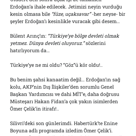
Erdoğan’a ihale edilecek. Jetimizi neyin vurduğu
kesin olmasa bile
“füze, uçaksavar”
-her neyse- bir
şeyler Erdoğan’ı kesinlikle vuracak gibi desem…
Bülent Arınç’ın:
“Türkiye’ye bölge devleti olmak
yetmez. Dünya devleti oluyoruz.”
sözlerini
hatırlıyorum da…
Türkiye’ye ne mi oldu? “Göz”ü kör oldu!..
Bu benim şahsi kanaatim değil… Erdoğan’ın sağ
kolu, AKP’nin Dış İlişkiler’den sorumlu Genel
Başkan Yardımcısı ve dahi MİT’e, daha doğrusu
Müsteşarı Hakan Fidan’a çok yakın isimlerden
Ömer Çelik’in itirafı!..
Silivri’deki son günlerimdi. Habertürk’te Enine
Boyuna adlı programda izledim Ömer Çelik’i.