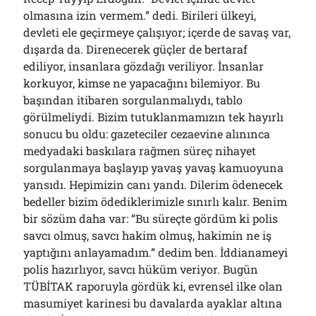
olmasına izin vermem.” dedi. Birileri ülkeyi,
devleti ele geçirmeye çalışıyor; içerde de savaş var,
dışarda da. Direnecerek güçler de bertaraf
ediliyor, insanlara gözdağı veriliyor. İnsanlar
korkuyor, kimse ne yapacağını bilemiyor. Bu
başından itibaren sorgulanmalıydı, tablo
görülmeliydi. Bizim tutuklanmamızın tek hayırlı
sonucu bu oldu: gazeteciler cezaevine alınınca
medyadaki baskılara rağmen süreç nihayet
sorgulanmaya başlayıp yavaş yavaş kamuoyuna
yansıdı. Hepimizin canı yandı. Dilerim ödenecek
bedeller bizim ödediklerimizle sınırlı kalır. Benim
bir sözüm daha var: “Bu süreçte gördüm ki polis
savcı olmuş, savcı hakim olmuş, hakimin ne iş
yaptığını anlayamadım.” dedim ben. İddianameyi
polis hazırlıyor, savcı hüküm veriyor. Bugün
TÜBİTAK raporuyla gördük ki, evrensel ilke olan
masumiyet karinesi bu davalarda ayaklar altına