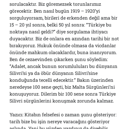
sorulacaktır. Biz göremezsek torunlarımız
görecektir. Ben nasıl bugün 1919 – 1920’yi
sorguluyorsam, birileri de erkenden değil ama bir
15 – 20 yıl sonra, belki 50 yıl sonra: “Türkiye bu
noktaya nasıl geldi?” diye sorgulama ihtiyacı
duyacaktır. Biz de onlara en azından tarihi bir not
bırakıyoruz. Hukuk önünde olmasa da vicdanlar
önünde mahkum olacaklardır, buna inanıyorum.
Ben de cezaevinden çıkarken şunu söyledim:
“Adalet, ancak bunun sorumluluları bu dünyanın
Silivri’si ya da öbür dünyanın Silivri’sine
konduğunda tecelli edecektir.” Bakın üzerinden
neredeyse 100 sene geçti, biz Malta Sürgünleri’ni
konuşuyoruz. Dilerim bir 100 sene sonra Türkiye
Silivri sürgünlerini konuşmak zorunda kalmaz.
Yazıcı: Kitabın felsefesi o zaman şunu gösteriyor:
tarih bize bu işin nereye varacağını gösteriyor
aslında. Yani bu yüzden yazdınız da diyebilir