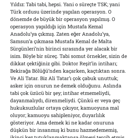
Yıldız: Tabi tabi, hepsi. Yani o süreçte TSK; yani
Türk ordusu üzerinde yapılan operasyon. O
dönemde de büyük bir operasyon yapılmış. O
operasyon yapıldığı için Mustafa Kemal
Anadolu’ya çıkmış. Zaten eğer Anadolu’ya,
Samsun’a çıkmasa Mustafa Kemal de Malta
Sürgünleri’nin birinci sırasında yer alacak bir
isim. Böyle bir süreç. Tabi somut örnekler, sizin de
dikkat çektiğiniz gibi. Doktor Reşit’in intiharı;
Bekirağa Bölüğü’nden kaçarken, kaçtıktan sonra.
Ve Ali Tatar. Biz Ali Tatar’ı çok çabuk unuttuk;
asker için onurun ne demek olduğunu. Aslında
tabi çok üzücü bir şey; intihar etmemeliydi,
dayanmalıydı, direnmeliydi. Çünkü er veya geç
hukuksuzlular ortaya çıkıyor, kamuoyuna mal
oluyor; kamuoyu sahipleniyor, duyarlılık
gösteriyor. Ama demek ki ne kadar onuruna
düşkün bir insanmış ki bunu hazmedememiş,
ikinci kez tutuklanmaktansa ölmeyi tercih etmiş.