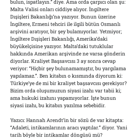
bulun, ispatlayın.” diye. Ama orda çarpıcı olan şu:
Malta Valisi onları ciddiye alıyor. İngiltere
Dışişleri Bakanlığı’na yazıyor. Bunun üzerine
İngiltere, Ermeni tehciri ile ilgili bütün Osmanlı
arşivini aratıyor, bir şey bulamıyorlar. Yetmiyor;
İngiltere Dışişleri Bakanlığı, Amerika’daki
büyükelçisine yazıyor. Malta’daki tutuklular
hakkında Amerikan arşivinde ne varsa gönderin
diyorlar. Kraliyet Başsavcısı 3 ay sonra cevap
veriyor: “Hiçbir şey bulunamamıştır, bu yargılama
yapılamaz.”. Ben kitabın o kısmında diyorum ki:
Türkiye’ye de mi bir kraliyet başsavcısı gerekiyor?
Bizim orda oluşumuzun siyasi izahı var tabii ki;
ama hukuki izahını yapamıyorlar. İşte bunun
siyasi izahı, bu kitabın yazılma sebebidir.
Yazıcı: Hannah Arendt’in bir sözü de var kitapta:
“Adaleti, intikamlarının aracı yaptılar.” diyor. Yani
tarih böyle bir intikamlar döngüsü mü?