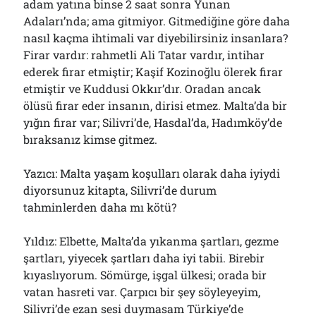
adam yatına binse 2 saat sonra Yunan
Adaları’nda; ama gitmiyor. Gitmediğine göre daha
nasıl kaçma ihtimali var diyebilirsiniz insanlara?
Firar vardır: rahmetli Ali Tatar vardır, intihar
ederek firar etmiştir; Kaşif Kozinoğlu ölerek firar
etmiştir ve Kuddusi Okkır’dır. Oradan ancak
ölüsü firar eder insanın, dirisi etmez. Malta’da bir
yığın firar var; Silivri’de, Hasdal’da, Hadımköy’de
bıraksanız kimse gitmez.
Yazıcı: Malta yaşam koşulları olarak daha iyiydi
diyorsunuz kitapta, Silivri’de durum
tahminlerden daha mı kötü?
Yıldız: Elbette, Malta’da yıkanma şartları, gezme
şartları, yiyecek şartları daha iyi tabii. Birebir
kıyaslıyorum. Sömürge, işgal ülkesi; orada bir
vatan hasreti var. Çarpıcı bir şey söyleyeyim,
Silivri’de ezan sesi duymasam Türkiye’de