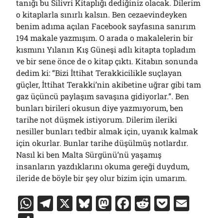
tanığı bu Silivri Kitaplığı dediğiniz olacak. Dilerim
o kitaplarla sınırlı kalsın. Ben cezaevindeyken
benim adıma açılan Facebook sayfasına sanırım
194 makale yazmışım. O arada o makalelerin bir
kısmını Yılanın Kış Güneşi adlı kitapta topladım
ve bir sene önce de o kitap çıktı. Kitabın sonunda
dedim ki: “Bizi İttihat Terakkicilikle suçlayan
güçler, İttihat Terakki’nin akibetine uğrar gibi tam
gaz üçüncü paylaşım savaşına gidiyorlar.”. Ben
bunları birileri okusun diye yazmıyorum, ben
tarihe not düşmek istiyorum. Dilerim ileriki
nesiller bunları tedbir almak için, uyanık kalmak
için okurlar. Bunlar tarihe düşülmüş notlardır.
Nasıl ki ben Malta Sürgünü’nü yaşamış
insanların yazdıklarını okuma gereği duydum,
ileride de böyle bir şey olur bizim için umarım.
W
T
X
Bl
M
F
R
P
E