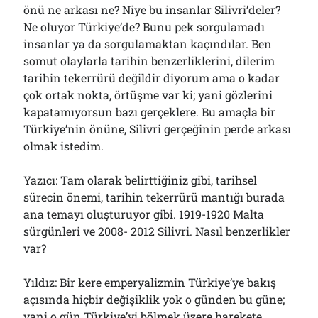
önü ne arkası ne? Niye bu insanlar Silivri’deler?
Ne oluyor Türkiye’de? Bunu pek sorgulamadı
insanlar ya da sorgulamaktan kaçındılar. Ben
somut olaylarla tarihin benzerliklerini, dilerim
tarihin tekerrürü değildir diyorum ama o kadar
çok ortak nokta, örtüşme var ki; yani gözlerini
kapatamıyorsun bazı gerçeklere. Bu amaçla bir
Türkiye’nin önüne, Silivri gerçeğinin perde arkası
olmak istedim.
Yazıcı: Tam olarak belirttiğiniz gibi, tarihsel
sürecin önemi, tarihin tekerrürü mantığı burada
ana temayı oluşturuyor gibi. 1919-1920 Malta
sürgünleri ve 2008- 2012 Silivri. Nasıl benzerlikler
var?
Yıldız: Bir kere emperyalizmin Türkiye’ye bakış
açısında hiçbir değişiklik yok o günden bu güne;
yani o gün Türkiye’yi bölmek üzere harekete