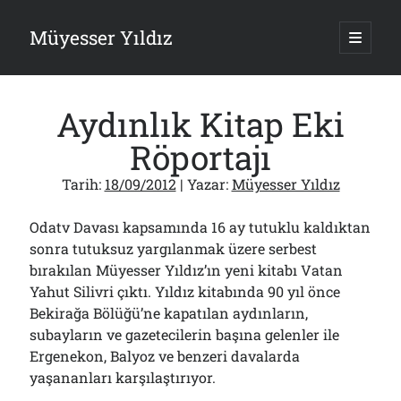
Müyesser Yıldız
ana
menüy
Yan
aç
Arama
Menü
Aydınlık Kitap Eki
Röportajı
Tarih:
18/09/2012
| Yazar:
Müyesser Yıldız
Son Yazılar
Odatv Davası kapsamında 16 ay tutuklu kaldıktan
Türkiye 2.0’a Gidiş!..
05/08/2026
sonra tutuksuz yargılanmak üzere serbest
bırakılan Müyesser Yıldız’ın yeni kitabı Vatan
15 Temmuz Soruları… Nasuh Mahruki’nin “Suçu”!..
03/08/2026
Yahut Silivri çıktı. Yıldız kitabında 90 yıl önce
Er Gaziler 20 Gün Sonra Gelen MSB Heyetine Böyle İsyan Etti:“Bizi
Bekirağa Bölüğü’ne kapatılan aydınların,
Teröristlere G……yle Güldürdünüz”
subayların ve gazetecilerin başına gelenler ile
01/08/2026
Ergenekon, Balyoz ve benzeri davalarda
Papazın “Komutanı” Ayasofya ve Patrikhane İçin ABD’yi Göreve
yaşananları karşılaştırıyor.
Çağırdı!..
31/07/2026