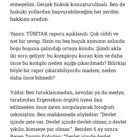
etmeyelim. Gerçek hukuk konuşturulmalı. Ben de
hukuki yollardan başvurabileceğim her yerden
hakkımı aradım.
Yazıcı: TÜBİTAK raporu açıklandı. Çok ciddi ve
net bir cevap. Sizin on beş buçuk ayınızın aslında
boşu boşuna çalındığı ortaya kondu. Şimdi akla
iki soru geliyor: bu komployu kuran kim ve daha
önce bu komplo neden açığa çıkarılmadı? Bilirkişi
böyle bir rapor çıkarabiliyordu madem, neden
daha önce bilmedi?
Yıldız: Ben tutuklanmadan, savcılar ya da medya
tarafından Ergenekon örgütü üyesi ilan
edilmeden önce zaten sorgulayarak fotoğrafı
çekmiştim. Ben mahkemede söyledim: “Devlet
içinde çete var. Devlet içinde devlet olmaz; o devlet
yıkılır, kimseye yar olmaz.”. Benden 6 ay sonra
Recep Tayyip Erdoğan: “Devlet içinde devlet