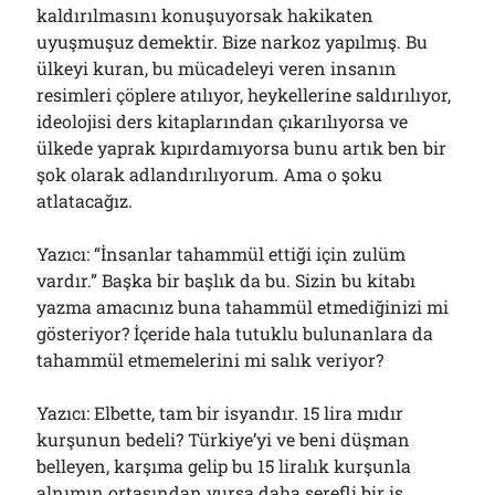
kaldırılmasını konuşuyorsak hakikaten
uyuşmuşuz demektir. Bize narkoz yapılmış. Bu
ülkeyi kuran, bu mücadeleyi veren insanın
resimleri çöplere atılıyor, heykellerine saldırılıyor,
ideolojisi ders kitaplarından çıkarılıyorsa ve
ülkede yaprak kıpırdamıyorsa bunu artık ben bir
şok olarak adlandırılıyorum. Ama o şoku
atlatacağız.
Yazıcı: “İnsanlar tahammül ettiği için zulüm
vardır.” Başka bir başlık da bu. Sizin bu kitabı
yazma amacınız buna tahammül etmediğinizi mi
gösteriyor? İçeride hala tutuklu bulunanlara da
tahammül etmemelerini mi salık veriyor?
Yazıcı: Elbette, tam bir isyandır. 15 lira mıdır
kurşunun bedeli? Türkiye’yi ve beni düşman
belleyen, karşıma gelip bu 15 liralık kurşunla
alnımın ortasından vursa daha şerefli bir iş