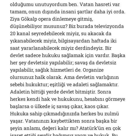
olduğumu unutuyordum ben. Vatan hasreti var
tamam, onun dışında insani şartlar daha iyi orda.
Ziya Gökalp opera dinlemeye gitmiş,
düşünebiliyor musunuz? Biz burada televizyonda
20 kanal seyredebilecek miyiz, su akacak da
yıkanabilecek miyiz, bilgisayardan haftada iki
saat yararlanabilecek miyiz derdindeyiz. Bir
devlet sadece hukuku sağlamak için vardır. Başka
her şey devletsiz yapılabilir; savaş da devletsiz
yapılabilir, sağlık hizmetleri de. Organize
olursunuz halk olarak. Ama devletin varlığının
sebebi hukuktur; eşitliği ve adaleti sağlamaktır.
Adaletin bittiği yerde devlet bitmiştir. Sonra
herkes kendi hak ve hukukunu, hesabını görmeye
başlarsa o ülkede iç savaş çıkar, kaos çıkar.
Hukuka sahip çıkmadığınızda herkes bu zulmü
yaşar. Vatanınızı kaybettikten sonra başka bir
şeyin anlamı, değeri kalır mı? Atatürk’ün en çok
işaret ettiği şeydir bağımsız yargı ve hukuk. Bu