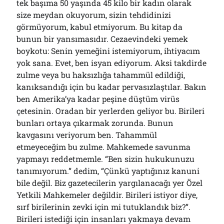
tek başıma 50 yaşında 45 kilo bir kadın olarak
size meydan okuyorum, sizin tehdidinizi
görmüyorum, kabul etmiyorum. Bu kitap da
bunun bir yansımasıdır. Cezaevindeki yemek
boykotu: Senin yemeğini istemiyorum, ihtiyacım
yok sana. Evet, ben isyan ediyorum. Aksi takdirde
zulme veya bu haksızlığa tahammül edildiği,
kanıksandığı için bu kadar pervasızlaştılar. Bakın
ben Amerika’ya kadar peşine düştüm virüs
çetesinin. Oradan bir yerlerden geliyor bu. Birileri
bunları ortaya çıkarmak zorunda. Bunun
kavgasını veriyorum ben. Tahammül
etmeyeceğim bu zulme. Mahkemede savunma
yapmayı reddetmemle. “Ben sizin hukukunuzu
tanımıyorum.” dedim, “Çünkü yaptığınız kanuni
bile değil. Biz gazetecilerin yargılanacağı yer Özel
Yetkili Mahkemeler değildir. Birileri istiyor diye,
sırf birilerinin zevki için mi tutuklandık biz?”.
Birileri istediği için insanları yakmaya devam