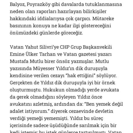
Balyoz, Poyrazköy gibi davalarda tutuklanmasına
neden olan raporları hazırlayan bilirkişiler
hakkındaki iddialarıysa çok çarpıcı. Mütareke
basınının konuya ne kadar ilgi göstereceğini
önümüzdeki günlerde göreceğiz.
Vatan Yahut Silivri’ye CHP Grup Başkanvekili
Emine Ülker Tarhan ve Vatan gazetesi yazarı
Mustafa Mutlu birer önsöz yazmışlar. Mutlu
yazısında Müyesser Yıldız’ın dik duruşuyla
kendisine verilen cezayı “hak ettiğini” söylüyor.
Gerçekten de Yıldız dik duruşuyla iyi bir örnek
oluşturmuştu. Hukukun olmadığı yerde avukata
da gerek olmadığını söyleyen Yıldız önce
avukatını azletmiş, ardından da: “Ben yemek değil
adalet istiyorum.” diyerek cezaevinde devletin
verdiği yemeği yememişti. Yıldız bu süreç
içerisinde sadece üşüdüğünde sarılmak için bir
kedi istemiş; bu istek günlerce tartışılmıştı. Vatan