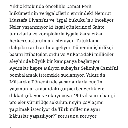
Bölmediğiniz Bir O Kalmıştı!..
Yıldız kitabında öncelikle Damat Ferit
29/07/2026
hükümetinin ve işgalcilerin emrindeki Nemrut
Mustafa Divanı’nı ve “işgal hukuku”nu inceliyor.
Neler yaşanmıyor ki işgal günlerinde! Sahte
Arşivler
tanıklarla ve komplolarla işgale karşı çıkan
herkes susturulmak isteniyor. Tutuklama
Arşivler
dalgaları ardı ardına geliyor. Dönemin işbirlikçi
basını İttihatçılar, ordu ve Ankara’daki milliciler
aleyhinde büyük bir kampanya başlatıyor.
Aydınlar hapse atılıyor, subaylar Selimiye Camii’ni
bombalamak istemekle suçlanıyor. Yıldız da
Mütareke Dönemi’nde yaşananlarla bugün
yaşananlar arasındaki çarpıcı benzerliklere
dikkat çekiyor ve okuyucuya: “90 yıl sonra hangi
projeler yürürlüğe sokulup, neyin paylaşımı
yapılmak isteniyor da Türk milletine aynı
kâbuslar yaşatılıyor?” sorusunu soruyor.