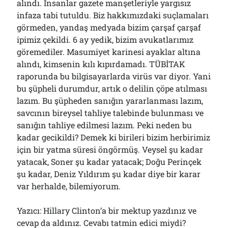
alındı. İnsanlar gazete manşetleriyle yargısız
infaza tabi tutuldu. Biz hakkımızdaki suçlamaları
görmeden, yandaş medyada bizim çarşaf çarşaf
ipimiz çekildi. 6 ay yedik, bizim avukatlarımız
göremediler. Masumiyet karinesi ayaklar altına
alındı, kimsenin kılı kıpırdamadı. TÜBİTAK
raporunda bu bilgisayarlarda virüs var diyor. Yani
bu şüpheli durumdur, artık o delilin çöpe atılması
lazım. Bu şüpheden sanığın yararlanması lazım,
savcının bireysel tahliye talebinde bulunması ve
sanığın tahliye edilmesi lazım. Peki neden bu
kadar gecikildi? Demek ki birileri bizim herbirimiz
için bir yatma süresi öngörmüş. Veysel şu kadar
yatacak, Soner şu kadar yatacak; Doğu Perinçek
şu kadar, Deniz Yıldırım şu kadar diye bir karar
var herhalde, bilemiyorum.
Yazıcı: Hillary Clinton’a bir mektup yazdınız ve
cevap da aldınız. Cevabı tatmin edici miydi?