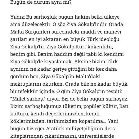
Bugün de durum aynı mı?
Yıldız: Bu sarhoşluk bugün hakim belki ülkeye,
ama düzelecektir. O söz Ziya Gökalp’indir. Orada
Malta Sürgünleri sürecindeki maddi ve manevi
şartları en iyi aktaran en büyük Türk ideoloğu
Ziya Gökalp’tir. Ziya Gökalp Kürt kökenlidir,
benim gibi. Benim haddim değil tabii ki kendimi
Ziya Gökalp’le kıyaslamak. Aksine bizim Türk
aydının ne kadar geriye gittiğini bir kez daha
gördüm ben, Ziya Gökalp’in Malta’daki
mektuplarını okurken. Orada bile ne kadar büyük
bir tefekkür içinde. O gün Ziya Gökalp’in tespiti:
“Millet sarhoş.” diyor. Biz de belki bugün sarhoşuz.
Bizim sarhoşluğumuz tüketim, popüler kültür, Batı
kültürü; kendi değerlerimizden, kendi
köklerimizden, tarihimizden koparılma… Yani
bugün biz eğer Atatürk milliyetçiliğinin ders
kitaplarından çıkarılmasını, üniversitelerde