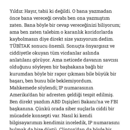
Yıldız: Hayır, tabii ki değildi. O bana yazmadan
önce bana vereceği cevabı ben ona yazmıştım
zaten. Bana böyle bir cevap vereceğinizi biliyorum;
ama ben zaten talebim o karanlık koridorlarda
kaybolmasın diye direkt size yazıyorum dedim.
TÜBİTAK sonucu önemli. Sonuçta önyargısız ve
ciddiyetle okuyan tüm vicdanlar aslında
anlatılanı görüyor. Ama neticede davanın savcısı
olduğunu söyleyen bir başbakana bağlı bir
kurumdan böyle bir rapor çıkması bile büyük bir
başarı, ben bunu bile beklemiyordum.
Mahkemede söylendi; IP numarasının
Amerika’dan bir adresten geldiği tespit edilmiş.
Ben direkt yazdım ABD Dışişleri Bakanı’na ve FBI
başkanına. Çünkü orada siber suçlarla ciddi bir
mücadele konsepti var. Nasıl ki kendi
bilgisayarımızı kendimiz inceledik, IP numarasını
bulmak da bize düştü. Clinton’dan da böyle bir