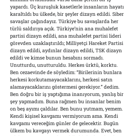
yapardı. Üç kuruşluk kasetlerle insanların hayatı
karaltıldı bu ülkede, bir şeyler dizayn edildi. Siber
savaşlar çağındayız. Türkiye bu savaşlarda her
türlü saldırıya açık. Türkiye’nin ana muhalefet
partisi dizayn edildi, ana muhalefet partisi lideri
görevden uzaklaştırıldı; Milliyetçi Hareket Partisi
dizayn edildi, aydınlar dizayn edildi, TSK dizayn
edildi ve kimse bunun hesabını sormadı.
Unutturdu, unutturuldu. Herkes ürktü, korktu.
Ben cezaevinde de söyledim: “Birilerinin bunlara
herkesi korkutamayacaklarını, herkesi satın
alamayacaklarını göstermesi gerekiyor.” dedim.
Ben doğru bir iş yaptığıma inanıyorum, yanlış bir
şey yapmadım. Buna rağmen bu insanlar benim
on beş ayımı çaldılar. Ben bunu yutmam, yemem.
Kendi kişisel kavgamı vermiyorum ama. Kendi
kavgamı vereceğim günler de gelecektir. Bugün
ülkem bu kavgayı vermek durumunda. Evet, ben