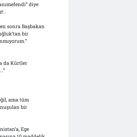
Hanımefendi” diye
!..
kten sonra Başbakan
uğluk’tan bir
sanmıyorum.”
a da Kürtler
r…”
ğil, ama tüm
onuşulan bir
nistan’a, Ege
lmasına 10 maddelik