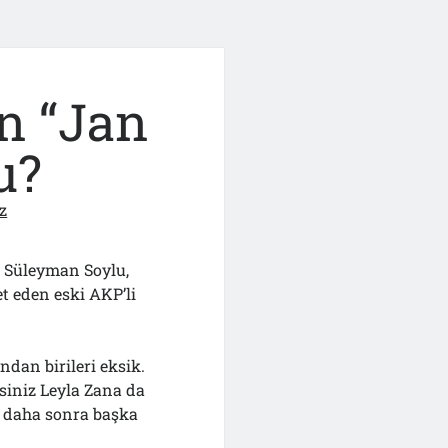
n “Jan
u?
z
 Süleyman Soylu,
et eden eski AKP’li
ndan birileri eksik.
siniz Leyla Zana da
a daha sonra başka