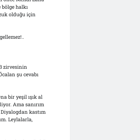
 bölge halkı
zuk olduğu için
gellemez!..
B zirvesinin
Öcalan şu cevabı
 bir yeşil ışık al
 diyor. Ama sanırım
r. Diyalogdan kastım
m. Leylalarla,