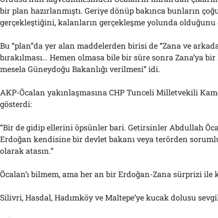
bir plan hazırlanmıştı. Geriye dönüp bakınca bunların ço
gerçekleştiğini, kalanların gerçekleşme yolunda olduğunu
Bu “plan”da yer alan maddelerden birisi de “Zana ve arkad
bırakılması… Hemen olmasa bile bir süre sonra Zana’ya bir
mesela Güneydoğu Bakanlığı verilmesi” idi.
AKP-Öcalan yakınlaşmasına CHP Tunceli Milletvekili Kame
gösterdi:
“Bir de gidip ellerini öpsünler bari. Getirsinler Abdullah Öca
Erdoğan kendisine bir devlet bakanı veya terörden soruml
olarak atasın.”
Öcalan’ı bilmem, ama her an bir Erdoğan-Zana sürprizi ile ka
Silivri, Hasdal, Hadımköy ve Maltepe’ye kucak dolusu sevgi