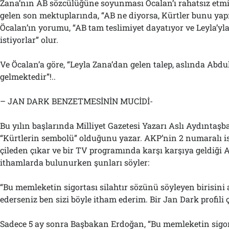
Zana’nın AB sözcülüğüne soyunması Öcalan’ı rahatsız etmi
gelen son mektuplarında, “AB ne diyorsa, Kürtler bunu yap
Öcalan’ın yorumu, “AB tam teslimiyet dayatıyor ve Leyla’y
istiyorlar” olur.
Ve Öcalan’a göre, “Leyla Zana’dan gelen talep, aslında Abdu
gelmektedir”!..
– JAN DARK BENZETMESİNİN MUCİDİ-
Bu yılın başlarında Milliyet Gazetesi Yazarı Aslı Aydıntaşb
“Kürtlerin sembolü” olduğunu yazar. AKP’nin 2 numaralı i
çileden çıkar ve bir TV programında karşı karşıya geldiği 
ithamlarda bulunurken şunları söyler:
“Bu memleketin sigortası silahtır sözünü söyleyen birisini
ederseniz ben sizi böyle itham ederim. Bir Jan Dark profili 
Sadece 5 ay sonra Başbakan Erdoğan, “Bu memleketin sigorta