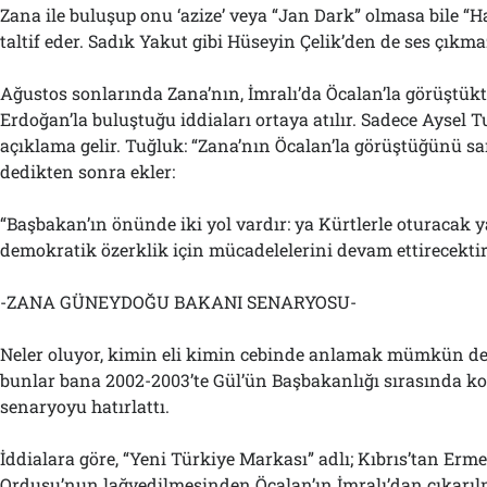
Zana ile buluşup onu ‘azize’ veya “Jan Dark” olmasa bile “
taltif eder. Sadık Yakut gibi Hüseyin Çelik’den de ses çıkmaz
Ağustos sonlarında Zana’nın, İmralı’da Öcalan’la görüştü
Erdoğan’la buluştuğu iddiaları ortaya atılır. Sadece Aysel T
açıklama gelir. Tuğluk: “Zana’nın Öcalan’la görüştüğünü 
dedikten sonra ekler:
“Başbakan’ın önünde iki yol vardır: ya Kürtlerle oturacak y
demokratik özerklik için mücadelelerini devam ettirecekti
-ZANA GÜNEYDOĞU BAKANI SENARYOSU-
Neler oluyor, kimin eli kimin cebinde anlamak mümkün de
bunlar bana 2002-2003’te Gül’ün Başbakanlığı sırasında k
senaryoyu hatırlattı.
İddialara göre, “Yeni Türkiye Markası” adlı; Kıbrıs’tan Erme
Ordusu’nun lağvedilmesinden Öcalan’ın İmralı’dan çıkarı