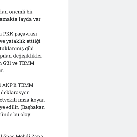
dan önemli bir
rlamakta fayda var.
na PKK paçavrası
e yataklık etttiği
utuklanmış gibi
pılan değişiklikler
lah Gül ve TBMM
r.
ni AKP’li TBMM
r deklarasyon
etvekili imza koyar.
ye edilir. (Başbakan
ğünde bu olay
yıl önce Mehdi Zana