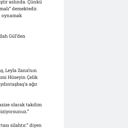
ştir aslında. Çünkü
malı” demektedir.
la oynamak
llah Gül’den
aş, Leyla Zana’nın
smi Hüseyin Çelik
Aydıntaşbaş’a ağır
 azize olarak takdim
çiziyorsunuz.”
sı silahtır.” diyen