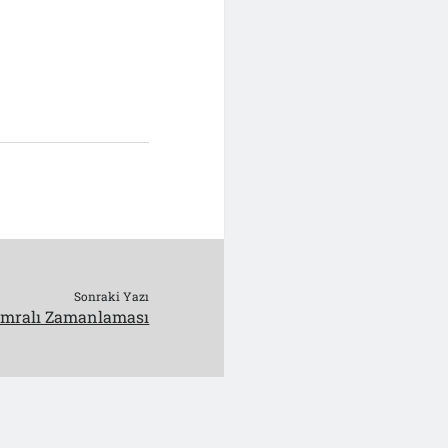
Sonraki Yazı
-İmralı Zamanlaması