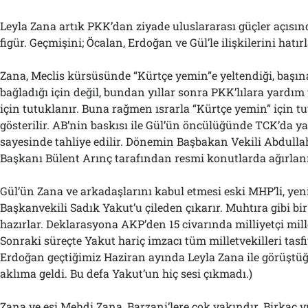
Leyla Zana artık PKK’dan ziyade uluslararası güçler açısın
figür. Geçmişini; Öcalan, Erdoğan ve Gül’le ilişkilerini hatı
Zana, Meclis kürsüsünde “Kürtçe yemin”e yeltendiği, başı
bağladığı için değil, bundan yıllar sonra PKK’lılara yardım v
için tutuklanır. Buna rağmen ısrarla “Kürtçe yemin” için t
gösterilir. AB’nin baskısı ile Gül’ün öncülüğünde TCK’da ya
sayesinde tahliye edilir. Dönemin Başbakan Vekili Abdul
Başkanı Bülent Arınç tarafından resmi konutlarda ağırlanı
Gül’ün Zana ve arkadaşlarını kabul etmesi eski MHP’li, ye
Başkanvekili Sadık Yakut’u çileden çıkarır. Muhtıra gibi bi
hazırlar. Deklarasyona AKP’den 15 civarında milliyetçi mill
Sonraki süreçte Yakut hariç imzacı tüm milletvekilleri tasfi
Erdoğan geçtiğimiz Haziran ayında Leyla Zana ile görüştü
aklıma geldi. Bu defa Yakut’un hiç sesi çıkmadı.)
Zana ve eşi Mehdi Zana, Barzani’lere çok yakındır. Birkaç 