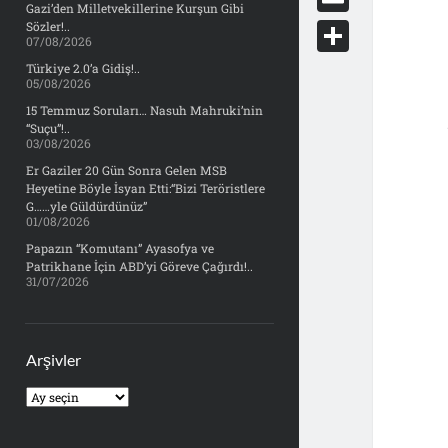
e
Gazi’den Milletvekillerine Kurşun Gibi
d
y
o
d
E
Sözler!..
b
07/08/2026
d
c
o
m
o
S
Türkiye 2.0’a Gidiş!..
i
k
05/08/2026
n
a
o
h
t
15 Temmuz Soruları… Nasuh Mahruki’nin
e
i
“Suçu”!..
k
a
03/08/2026
t
l
r
Er Gaziler 20 Gün Sonra Gelen MSB
Heyetine Böyle İsyan Etti:“Bizi Teröristlere
e
G……yle Güldürdünüz”
01/08/2026
Papazın “Komutanı” Ayasofya ve
Patrikhane İçin ABD’yi Göreve Çağırdı!..
31/07/2026
Arşivler
Arşivler