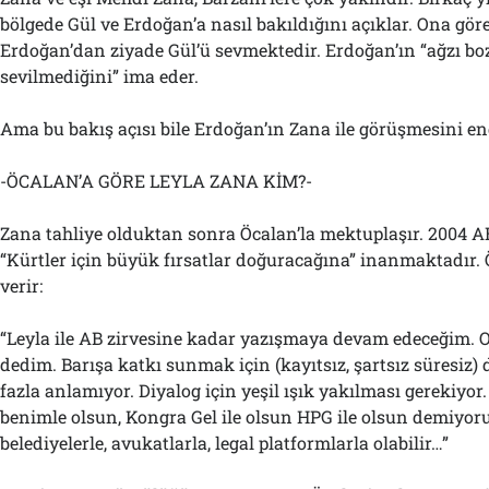
bölgede Gül ve Erdoğan’a nasıl bakıldığını açıklar. Ona göre
Erdoğan’dan ziyade Gül’ü sevmektedir. Erdoğan’ın “ağzı bo
sevilmediğini” ima eder.
Ama bu bakış açısı bile Erdoğan’ın Zana ile görüşmesini en
-ÖCALAN’A GÖRE LEYLA ZANA KİM?-
Zana tahliye olduktan sonra Öcalan’la mektuplaşır. 2004 A
“Kürtler için büyük fırsatlar doğuracağına” inanmaktadır. 
verir:
“Leyla ile AB zirvesine kadar yazışmaya devam edeceğim. Ona
dedim. Barışa katkı sunmak için (kayıtsız, şartsız süresiz)
fazla anlamıyor. Diyalog için yeşil ışık yakılması gerekiyo
benimle olsun, Kongra Gel ile olsun HPG ile olsun demiyoru
belediyelerle, avukatlarla, legal platformlarla olabilir…”