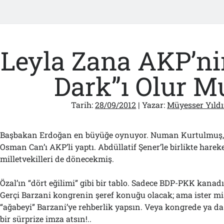
Leyla Zana AKP’ni
Dark”ı Olur M
Tarih:
28/09/2012
| Yazar:
Müyesser Yıldı
Başbakan Erdoğan en büyüğe oynuyor. Numan Kurtulmuş,
Osman Can’ı AKP’li yaptı. Abdüllatif Şener’le birlikte harek
milletvekilleri de dönecekmiş.
Özal’ın “dört eğilimi” gibi bir tablo. Sadece BDP-PKK kanadı
Gerçi Barzani kongrenin şeref konuğu olacak; ama ister mi
“ağabeyi” Barzani’ye rehberlik yapsın. Veya kongrede ya d
bir sürprize imza atsın!..