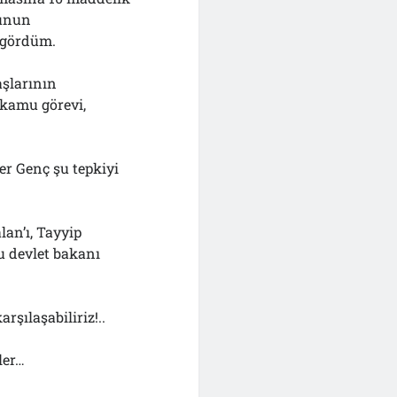
ğunun
 gördüm.
aşlarının
 kamu görevi,
r Genç şu tepkiyi
lan’ı, Tayyip
u devlet bakanı
rşılaşabiliriz!..
ler…