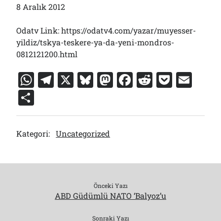
8 Aralık 2012
Odatv Link: https://odatv4.com/yazar/muyesser-
yildiz/tskya-teskere-ya-da-yeni-mondros-
0812121200.html
W
T
X
Bl
M
F
R
P
E
h
el
u
a
a
e
o
m
S
at
e
e
st
c
d
c
ai
h
s
gr
s
o
e
di
k
l
ar
Kategori:
Uncategorized
A
a
k
d
b
t
et
e
p
m
y
o
o
p
n
o
k
Önceki Yazı
ABD Güdümlü NATO ‘Balyoz’u
Sonraki Yazı