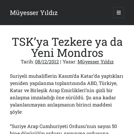
Müyesser Yıldız
ana
menüy
Yan
aç
Arama
Menü
TSK’ya Tezkere ya da
Yeni Mondros
Tarih:
08/12/2012
| Yazar:
Müyesser Yıldız
Son Yazılar
Suriyeli muhaliflerin Kasım’da Katar’da yaptıkları
Gazi’den Milletvekillerine Kurşun Gibi Sözler!..
07/08/2026
yeniden yapılanma toplantısında ABD, Türkiye,
Katar ve Birleşik Arap Emirlikleri’nin gizli bir
Türkiye 2.0’a Gidiş!..
05/08/2026
anlaşma imzaladığı öne sürüldü. Şu ana kadar
15 Temmuz Soruları… Nasuh Mahruki’nin “Suçu”!..
yalanlanmayan anlaşmanın birinci maddesi
03/08/2026
şöyle:
Er Gaziler 20 Gün Sonra Gelen MSB Heyetine Böyle İsyan Etti:“Bizi
Teröristlere G……yle Güldürdünüz”
01/08/2026
“Suriye Arap Cumhuriyeti Ordusu’nun sayısı 50
bine düşürülüp ordusu, savunma ordusuna
Papazın “Komutanı” Ayasofya ve Patrikhane İçin ABD’yi Göreve