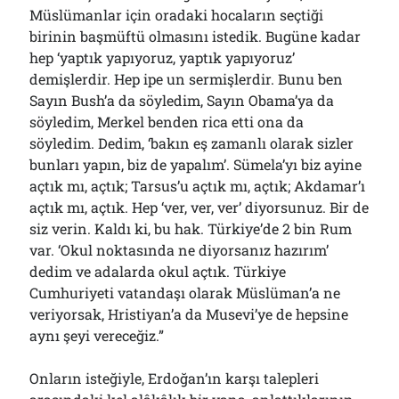
Müslümanlar için oradaki hocaların seçtiği
birinin başmüftü olmasını istedik. Bugüne kadar
hep ‘yaptık yapıyoruz, yaptık yapıyoruz’
demişlerdir. Hep ipe un sermişlerdir. Bunu ben
Sayın Bush’a da söyledim, Sayın Obama’ya da
söyledim, Merkel benden rica etti ona da
söyledim. Dedim, ‘bakın eş zamanlı olarak sizler
bunları yapın, biz de yapalım’. Sümela’yı biz ayine
açtık mı, açtık; Tarsus’u açtık mı, açtık; Akdamar’ı
açtık mı, açtık. Hep ‘ver, ver, ver’ diyorsunuz. Bir de
siz verin. Kaldı ki, bu hak. Türkiye’de 2 bin Rum
var. ‘Okul noktasında ne diyorsanız hazırım’
dedim ve adalarda okul açtık. Türkiye
Cumhuriyeti vatandaşı olarak Müslüman’a ne
veriyorsak, Hristiyan’a da Musevi’ye de hepsine
aynı şeyi vereceğiz.”
Onların isteğiyle, Erdoğan’ın karşı talepleri