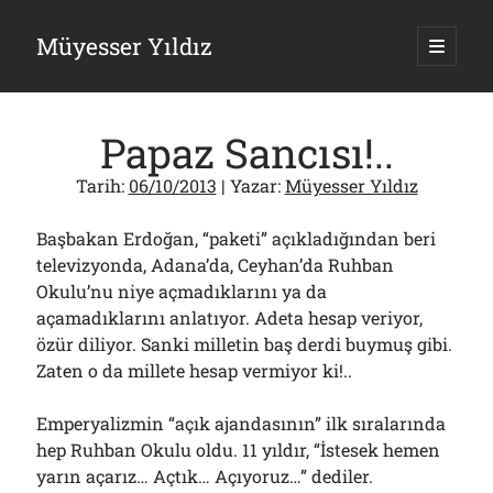
Müyesser Yıldız
ana
menüy
Yan
aç
Arama
Menü
Papaz Sancısı!..
Tarih:
06/10/2013
| Yazar:
Müyesser Yıldız
Başbakan Erdoğan, “paketi” açıkladığından beri
Son Yazılar
televizyonda, Adana’da, Ceyhan’da Ruhban
Gazi’den Milletvekillerine Kurşun Gibi Sözler!..
Okulu’nu niye açmadıklarını ya da
07/08/2026
açamadıklarını anlatıyor. Adeta hesap veriyor,
Türkiye 2.0’a Gidiş!..
özür diliyor. Sanki milletin baş derdi buymuş gibi.
05/08/2026
Zaten o da millete hesap vermiyor ki!..
15 Temmuz Soruları… Nasuh Mahruki’nin “Suçu”!..
03/08/2026
Emperyalizmin “açık ajandasının” ilk sıralarında
Er Gaziler 20 Gün Sonra Gelen MSB Heyetine Böyle İsyan Etti:“Bizi
Teröristlere G……yle Güldürdünüz”
hep Ruhban Okulu oldu. 11 yıldır, “İstesek hemen
01/08/2026
yarın açarız… Açtık… Açıyoruz…” dediler.
Papazın “Komutanı” Ayasofya ve Patrikhane İçin ABD’yi Göreve