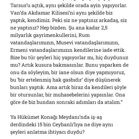
Tarsus’u açtık, aynı şekilde orada ayin yapıyorlar.
Van’da Akdamar Kilisesi’ni aynı şekilde biz
yaptık, kendimiz. Peki siz ne yaptınız arkadaş, siz
ne yaptınız? Hep bizden. Şu ana kadar 2,5
milyarlık gayrimenkullerini, Rum
vatandaşlarımızın, Musevi vatandaşlarımızın,
Ermeni vatandaşlarımızın kendilerine iade ettik.
Bize bu tür şeyleri hiç yapıyorlar mı, hiç duydunuz
mu? Artık kusura bakmasınlar. Bunu yaparken de
onu da söyleyim, bir iane olsun diye yapmıyoruz,
bu ‘bir ertelenmiş hak gasbıdır’ diye düşünerek
bunları yaptık. Ama artık biraz da kendileri şöyle
bir otursunlar, bir muhasebelerini yapsınlar. Ona
göre de biz bundan sonraki adımları da atalım.”
Ya Hükümet Konağı Meydanı’nda iş-aş
derdindeki 15 bin Ceyhanlı’lıya ne diye aynı
şeyleri anlatma ihtiyacı duydu?