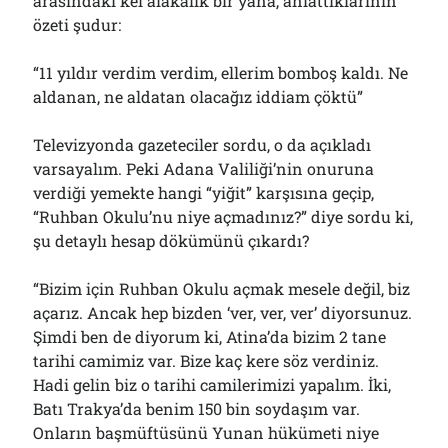
arasındaki kel alâkâlık bir yana, anlattıklarının
özeti şudur:
“11 yıldır verdim verdim, ellerim bomboş kaldı. Ne
aldanan, ne aldatan olacağız iddiam çöktü”
Televizyonda gazeteciler sordu, o da açıkladı
varsayalım. Peki Adana Valiliği’nin onuruna
verdiği yemekte hangi “yiğit” karşısına geçip,
“Ruhban Okulu’nu niye açmadınız?” diye sordu ki,
şu detaylı hesap dökümünü çıkardı?
“Bizim için Ruhban Okulu açmak mesele değil, biz
açarız. Ancak hep bizden ‘ver, ver, ver’ diyorsunuz.
Şimdi ben de diyorum ki, Atina’da bizim 2 tane
tarihi camimiz var. Bize kaç kere söz verdiniz.
Hadi gelin biz o tarihi camilerimizi yapalım. İki,
Batı Trakya’da benim 150 bin soydaşım var.
Onların başmüftüsünü Yunan hükümeti niye