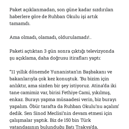
Çağırdı!..
31/07/2026
Paket açıklanmadan, son güne kadar sızdırılan
haberlere göre de Ruhban Okulu işi artık
tamamdı.
Arşivler
Ama olmadı, olamadı, oldurulamadı!..
Arşivler
Paketi açtıktan 3 gün sonra çıktığı televizyonda
şu açıklama, daha doğrusu itirafları yaptı:
“11 yıllık dönemde Yunanistan’ın Başbakanı ve
bakanlarıyla çok kez konuştuk. ‘Bu bizim için
anlıktır, ama sizden bir şey istiyoruz. Atina’da iki
tane camimiz var, birisi Fethiye Cami, yıkılmış,
enkaz. Burayı yapma müsaadesi verin, biz burayı
yapalım. Öbür tarafta da Ruhban Okulu’nu açalım’
dedik. Sen Sinod Meclisi’nin devam etmesi için
çalışmalar yaptık. Biz de 150 bin Türk
vatandaşının bulunduğu Batı Trakya’da,