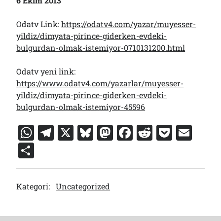
6 Ekim 2013
Odatv Link:
https://odatv4.com/yazar/muyesser-
yildiz/dimyata-pirince-giderken-evdeki-
bulgurdan-olmak-istemiyor-0710131200.html
Odatv yeni link:
https://www.odatv4.com/yazarlar/muyesser-
yildiz/dimyata-pirince-giderken-evdeki-
bulgurdan-olmak-istemiyor-45596
W
T
X
Bl
M
F
R
P
E
h
el
u
a
a
e
o
m
S
at
e
e
st
c
d
c
ai
h
s
gr
s
o
e
di
k
l
ar
Kategori:
Uncategorized
A
a
k
d
b
t
et
e
p
m
y
o
o