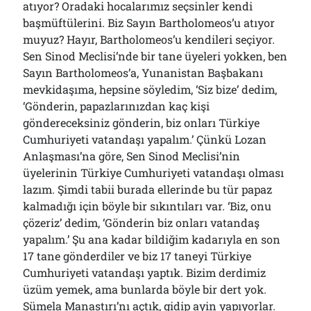
atıyor? Oradaki hocalarımız seçsinler kendi
başmüftülerini. Biz Sayın Bartholomeos’u atıyor
muyuz? Hayır, Bartholomeos’u kendileri seçiyor.
Sen Sinod Meclisi’nde bir tane üyeleri yokken, ben
Sayın Bartholomeos’a, Yunanistan Başbakanı
mevkidaşıma, hepsine söyledim, ‘Siz bize’ dedim,
‘Gönderin, papazlarınızdan kaç kişi
göndereceksiniz gönderin, biz onları Türkiye
Cumhuriyeti vatandaşı yapalım.’ Çünkü Lozan
Anlaşması’na göre, Sen Sinod Meclisi’nin
üyelerinin Türkiye Cumhuriyeti vatandaşı olması
lazım. Şimdi tabii burada ellerinde bu tür papaz
kalmadığı için böyle bir sıkıntıları var. ‘Biz, onu
çözeriz’ dedim, ‘Gönderin biz onları vatandaş
yapalım.’ Şu ana kadar bildiğim kadarıyla en son
17 tane gönderdiler ve biz 17 taneyi Türkiye
Cumhuriyeti vatandaşı yaptık. Bizim derdimiz
üzüm yemek, ama bunlarda böyle bir dert yok.
Sümela Manastırı’nı açtık, gidip ayin yapıyorlar.