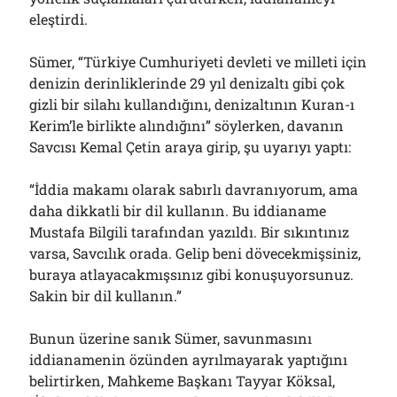
01/08/2026
eleştirdi.
Sümer, “Türkiye Cumhuriyeti devleti ve milleti için
Arşivler
denizin derinliklerinde 29 yıl denizaltı gibi çok
gizli bir silahı kullandığını, denizaltının Kuran-ı
Arşivler
Kerim’le birlikte alındığını” söylerken, davanın
Savcısı Kemal Çetin araya girip, şu uyarıyı yaptı:
“İddia makamı olarak sabırlı davranıyorum, ama
daha dikkatli bir dil kullanın. Bu iddianame
Mustafa Bilgili tarafından yazıldı. Bir sıkıntınız
varsa, Savcılık orada. Gelip beni dövecekmişsiniz,
buraya atlayacakmışsınız gibi konuşuyorsunuz.
Sakin bir dil kullanın.”
Bunun üzerine sanık Sümer, savunmasını
iddianamenin özünden ayrılmayarak yaptığını
belirtirken, Mahkeme Başkanı Tayyar Köksal,