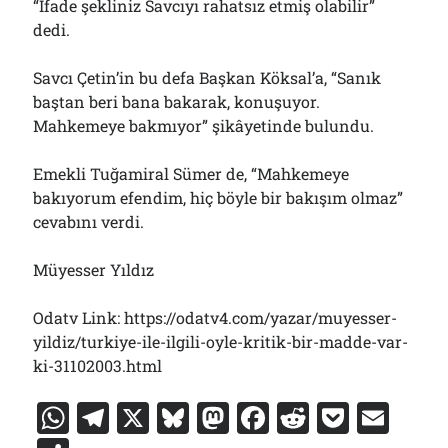
“İfade şekliniz Savcıyı rahatsız etmiş olabilir”
dedi.
Savcı Çetin’in bu defa Başkan Köksal’a, “Sanık
baştan beri bana bakarak, konuşuyor.
Mahkemeye bakmıyor” şikâyetinde bulundu.
Emekli Tuğamiral Sümer de, “Mahkemeye
bakıyorum efendim, hiç böyle bir bakışım olmaz”
cevabını verdi.
Müyesser Yıldız
Odatv Link: https://odatv4.com/yazar/muyesser-
yildiz/turkiye-ile-ilgili-oyle-kritik-bir-madde-var-
ki-31102003.html
W
T
X
Bl
M
F
R
P
E