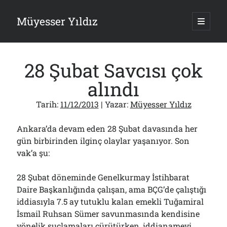
Müyesser Yıldız
ana
menüy
Yan
aç
Arama
Menü
28 Şubat Savcısı çok
alındı
Tarih:
11/12/2013
| Yazar:
Müyesser Yıldız
Son Yazılar
Ankara’da devam eden 28 Şubat davasında her
Asırlık Devlete Bir Haftada Yeni Gömlek Biçilecek Öyle mi?!..
09/08/2026
gün birbirinden ilginç olaylar yaşanıyor. Son
vak’a şu:
Gazi’den Milletvekillerine Kurşun Gibi Sözler!..
07/08/2026
Türkiye 2.0’a Gidiş!..
28 Şubat döneminde Genelkurmay İstihbarat
05/08/2026
Daire Başkanlığında çalışan, ama BÇG’de çalıştığı
15 Temmuz Soruları… Nasuh Mahruki’nin “Suçu”!..
iddiasıyla 7.5 ay tutuklu kalan emekli Tuğamiral
03/08/2026
İsmail Ruhsan Sümer savunmasında kendisine
Er Gaziler 20 Gün Sonra Gelen MSB Heyetine Böyle İsyan Etti:“Bizi
yönelik suçlamaları çürütürken, iddianameyi
Teröristlere G……yle Güldürdünüz”