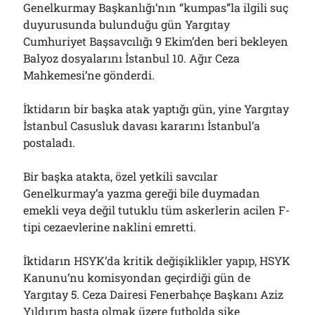
Genelkurmay Başkanlığı’nın “kumpas”la ilgili suç
Bölmediğiniz Bir O Kalmıştı!..
29/07/2026
duyurusunda bulunduğu gün Yargıtay
Cumhuriyet Başsavcılığı 9 Ekim’den beri bekleyen
Balyoz dosyalarını İstanbul 10. Ağır Ceza
Mahkemesi’ne gönderdi.
Arşivler
Arşivler
İktidarın bir başka atak yaptığı gün, yine Yargıtay
İstanbul Casusluk davası kararını İstanbul’a
postaladı.
Bir başka atakta, özel yetkili savcılar
Genelkurmay’a yazma gereği bile duymadan
emekli veya değil tutuklu tüm askerlerin acilen F-
tipi cezaevlerine naklini emretti.
İktidarın HSYK’da kritik değişiklikler yapıp, HSYK
Kanunu’nu komisyondan geçirdiği gün de
Yargıtay 5. Ceza Dairesi Fenerbahçe Başkanı Aziz
Yıldırım başta olmak üzere futbolda şike