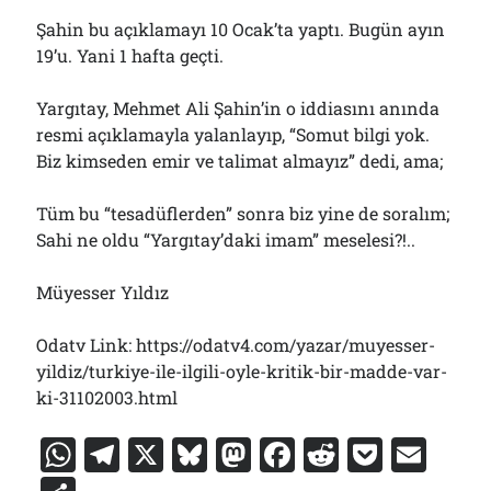
Şahin bu açıklamayı 10 Ocak’ta yaptı. Bugün ayın
19’u. Yani 1 hafta geçti.
Yargıtay, Mehmet Ali Şahin’in o iddiasını anında
resmi açıklamayla yalanlayıp, “Somut bilgi yok.
Biz kimseden emir ve talimat almayız” dedi, ama;
Tüm bu “tesadüflerden” sonra biz yine de soralım;
Sahi ne oldu “Yargıtay’daki imam” meselesi?!..
Müyesser Yıldız
Odatv Link: https://odatv4.com/yazar/muyesser-
yildiz/turkiye-ile-ilgili-oyle-kritik-bir-madde-var-
ki-31102003.html
W
T
X
Bl
M
F
R
P
E
h
el
u
a
a
e
o
m