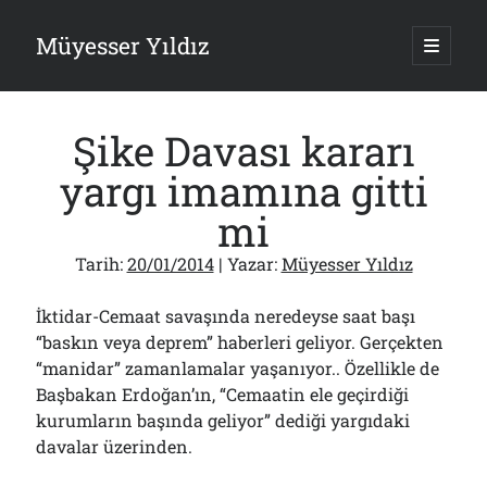
Müyesser Yıldız
ana
menüy
Yan
aç
Arama
Menü
Şike Davası kararı
yargı imamına gitti
mi
Son Yazılar
Tarih:
20/01/2014
| Yazar:
Müyesser Yıldız
Türkiye 2.0’a Gidiş!..
05/08/2026
İktidar-Cemaat savaşında neredeyse saat başı
15 Temmuz Soruları… Nasuh Mahruki’nin “Suçu”!..
“baskın veya deprem” haberleri geliyor. Gerçekten
03/08/2026
“manidar” zamanlamalar yaşanıyor.. Özellikle de
Er Gaziler 20 Gün Sonra Gelen MSB Heyetine Böyle İsyan Etti:“Bizi
Başbakan Erdoğan’ın, “Cemaatin ele geçirdiği
Teröristlere G……yle Güldürdünüz”
01/08/2026
kurumların başında geliyor” dediği yargıdaki
Papazın “Komutanı” Ayasofya ve Patrikhane İçin ABD’yi Göreve
davalar üzerinden.
Çağırdı!..
31/07/2026