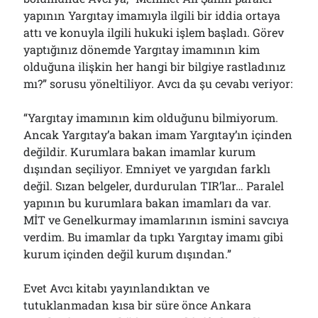
01/08/2026
yapının Yargıtay imamıyla ilgili bir iddia ortaya
attı ve konuyla ilgili hukuki işlem başladı. Görev
yaptığınız dönemde Yargıtay imamının kim
Arşivler
olduğuna ilişkin her hangi bir bilgiye rastladınız
mı?” sorusu yöneltiliyor. Avcı da şu cevabı veriyor:
Arşivler
“Yargıtay imamının kim olduğunu bilmiyorum.
Ancak Yargıtay’a bakan imam Yargıtay’ın içinden
değildir. Kurumlara bakan imamlar kurum
dışından seçiliyor. Emniyet ve yargıdan farklı
değil. Sızan belgeler, durdurulan TIR’lar… Paralel
yapının bu kurumlara bakan imamları da var.
MİT ve Genelkurmay imamlarının ismini savcıya
verdim. Bu imamlar da tıpkı Yargıtay imamı gibi
kurum içinden değil kurum dışından.”
Evet Avcı kitabı yayınlandıktan ve
tutuklanmadan kısa bir süre önce Ankara