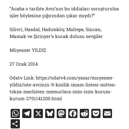
“Acaba o tarihte Avcı’nın bu iddiaları soruşturulsa
işler böylesine çığırından çıkar mıydı?”
Silivri, Hasdal, Hadımköy, Maltepe, Sincan,
Mamak ve Şirinyer’e kucak dolusu sevgiler
Müyesser YILDIZ
27 Ocak 2014
Odatv Link: https://odatv4.com/yazar/muyesser-
yildiz/iste-avcinin-9-kisilik-imam-listesi-mitten-
tskya-meclisten-memurlara-isim-isim-kurum-
kurum-2701141200.html
W
T
X
Bl
M
F
R
P
E
h
el
u
a
a
e
o
m
S