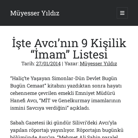
Müyesser Yıldız
ana
menüy
Yan
aç
Arama
Menü
İşte Avcı’nın 9 Kişilik
“İmam” Listesi
Tarih:
27/01/2014
| Yazar:
Müyesser Yıldız
Son Yazılar
“Haliç’te Yaşayan Simonlar-Dün Devlet Bugün
Asırlık Devlete Bir Haftada Yeni Gömlek Biçilecek Öyle mi?!..
09/08/2026
Bugün Cemaat” kitabını yazdıktan sonra hayatı
cehenneme çevrilen emekli Emniyet Müdürü
Gazi’den Milletvekillerine Kurşun Gibi Sözler!..
07/08/2026
Hanefi Avcı, “MİT ve Genelkurmay imamlarının
Türkiye 2.0’a Gidiş!..
ismini Savcıya verdiğini” açıkladı.
05/08/2026
15 Temmuz Soruları… Nasuh Mahruki’nin “Suçu”!..
Sabah Gazetesi iki gündür Silivri’deki Avcı’yla
03/08/2026
yapılan röportajı yayınlıyor. Röportajın bugünkü
Er Gaziler 20 Gün Sonra Gelen MSB Heyetine Böyle İsyan Etti:“Bizi
bölümünde Avcı’ya, “Mehmet Ali Şahin paralel
Teröristlere G……yle Güldürdünüz”