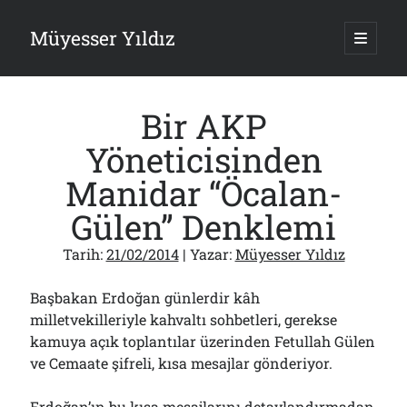
Müyesser Yıldız
ana
menüy
Yan
aç
Arama
Menü
Bir AKP
Yöneticisinden
Manidar “Öcalan-
Son Yazılar
Gülen” Denklemi
Asırlık Devlete Bir Haftada Yeni Gömlek Biçilecek Öyle mi?!..
09/08/2026
Tarih:
21/02/2014
| Yazar:
Müyesser Yıldız
Gazi’den Milletvekillerine Kurşun Gibi Sözler!..
07/08/2026
Başbakan Erdoğan günlerdir kâh
Türkiye 2.0’a Gidiş!..
milletvekilleriyle kahvaltı sohbetleri, gerekse
05/08/2026
kamuya açık toplantılar üzerinden Fetullah Gülen
15 Temmuz Soruları… Nasuh Mahruki’nin “Suçu”!..
ve Cemaate şifreli, kısa mesajlar gönderiyor.
03/08/2026
Er Gaziler 20 Gün Sonra Gelen MSB Heyetine Böyle İsyan Etti:“Bizi
Teröristlere G……yle Güldürdünüz”
Erdoğan’ın bu kısa mesajlarını detaylandırmadan