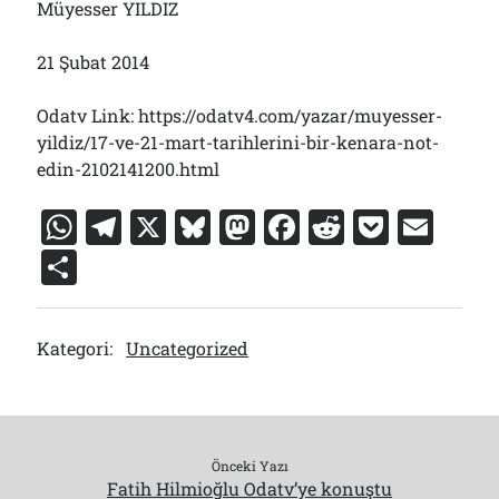
Müyesser YILDIZ
21 Şubat 2014
Odatv Link: https://odatv4.com/yazar/muyesser-
yildiz/17-ve-21-mart-tarihlerini-bir-kenara-not-
edin-2102141200.html
W
T
X
Bl
M
F
R
P
E
h
el
u
a
a
e
o
m
S
at
e
e
st
c
d
c
ai
h
s
gr
s
o
e
di
k
l
ar
Kategori:
Uncategorized
A
a
k
d
b
t
et
e
p
m
y
o
o
p
n
o
k
Önceki Yazı
Fatih Hilmioğlu Odatv’ye konuştu