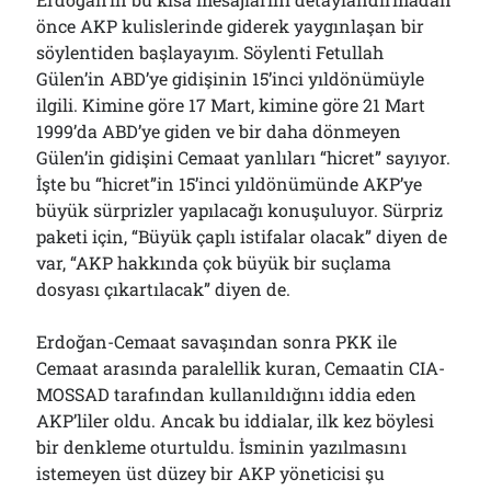
01/08/2026
önce AKP kulislerinde giderek yaygınlaşan bir
söylentiden başlayayım. Söylenti Fetullah
Gülen’in ABD’ye gidişinin 15’inci yıldönümüyle
Arşivler
ilgili. Kimine göre 17 Mart, kimine göre 21 Mart
1999’da ABD’ye giden ve bir daha dönmeyen
Arşivler
Gülen’in gidişini Cemaat yanlıları “hicret” sayıyor.
İşte bu “hicret”in 15’inci yıldönümünde AKP’ye
büyük sürprizler yapılacağı konuşuluyor. Sürpriz
paketi için, “Büyük çaplı istifalar olacak” diyen de
var, “AKP hakkında çok büyük bir suçlama
dosyası çıkartılacak” diyen de.
Erdoğan-Cemaat savaşından sonra PKK ile
Cemaat arasında paralellik kuran, Cemaatin CIA-
MOSSAD tarafından kullanıldığını iddia eden
AKP’liler oldu. Ancak bu iddialar, ilk kez böylesi
bir denkleme oturtuldu. İsminin yazılmasını
istemeyen üst düzey bir AKP yöneticisi şu