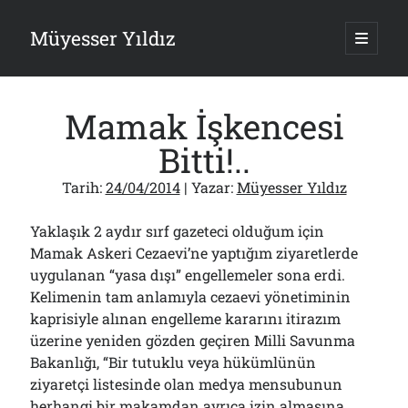
Müyesser Yıldız
ana
menüy
Yan
aç
Arama
Menü
Mamak İşkencesi
Bitti!..
Tarih:
24/04/2014
| Yazar:
Müyesser Yıldız
Son Yazılar
Yaklaşık 2 aydır sırf gazeteci olduğum için
Gazi’den Milletvekillerine Kurşun Gibi Sözler!..
07/08/2026
Mamak Askeri Cezaevi’ne yaptığım ziyaretlerde
uygulanan “yasa dışı” engellemeler sona erdi.
Türkiye 2.0’a Gidiş!..
05/08/2026
Kelimenin tam anlamıyla cezaevi yönetiminin
15 Temmuz Soruları… Nasuh Mahruki’nin “Suçu”!..
kaprisiyle alınan engelleme kararını itirazım
03/08/2026
üzerine yeniden gözden geçiren Milli Savunma
Er Gaziler 20 Gün Sonra Gelen MSB Heyetine Böyle İsyan Etti:“Bizi
Bakanlığı, “Bir tutuklu veya hükümlünün
Teröristlere G……yle Güldürdünüz”
01/08/2026
ziyaretçi listesinde olan medya mensubunun
herhangi bir makamdan ayrıca izin almasına
Papazın “Komutanı” Ayasofya ve Patrikhane İçin ABD’yi Göreve