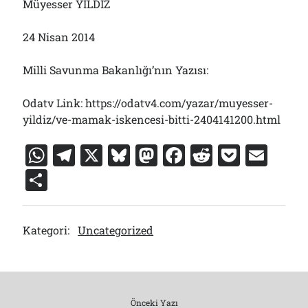
Müyesser YILDIZ
24 Nisan 2014
Milli Savunma Bakanlığı’nın Yazısı:
Odatv Link: https://odatv4.com/yazar/muyesser-
yildiz/ve-mamak-iskencesi-bitti-2404141200.html
W
T
X
Bl
M
F
R
P
E
h
el
u
a
a
e
o
m
S
at
e
e
st
c
d
c
ai
h
s
gr
s
o
e
di
k
l
ar
Kategori:
Uncategorized
A
a
k
d
b
t
et
e
p
m
y
o
o
p
n
o
Önceki Yazı