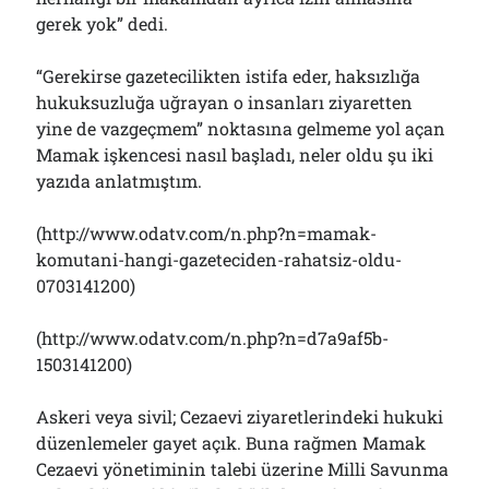
Çağırdı!..
gerek yok” dedi.
31/07/2026
“Gerekirse gazetecilikten istifa eder, haksızlığa
hukuksuzluğa uğrayan o insanları ziyaretten
Arşivler
yine de vazgeçmem” noktasına gelmeme yol açan
Mamak işkencesi nasıl başladı, neler oldu şu iki
Arşivler
yazıda anlatmıştım.
(http://www.odatv.com/n.php?n=mamak-
komutani-hangi-gazeteciden-rahatsiz-oldu-
0703141200)
(http://www.odatv.com/n.php?n=d7a9af5b-
1503141200)
Askeri veya sivil; Cezaevi ziyaretlerindeki hukuki
düzenlemeler gayet açık. Buna rağmen Mamak
Cezaevi yönetiminin talebi üzerine Milli Savunma