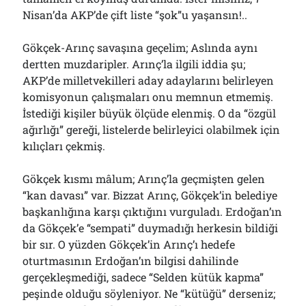
Bölmediğiniz Bir O Kalmıştı!..
Nisan’da AKP’de çift liste “şok”u yaşansın!..
29/07/2026
Gökçek-Arınç savaşına geçelim; Aslında aynı
dertten muzdaripler. Arınç’la ilgili iddia şu;
Arşivler
AKP’de milletvekilleri aday adaylarını belirleyen
komisyonun çalışmaları onu memnun etmemiş.
Arşivler
İstediği kişiler büyük ölçüde elenmiş. O da “özgül
ağırlığı” gereği, listelerde belirleyici olabilmek için
kılıçları çekmiş.
Gökçek kısmı mâlum; Arınç’la geçmişten gelen
“kan davası” var. Bizzat Arınç, Gökçek’in belediye
başkanlığına karşı çıktığını vurguladı. Erdoğan’ın
da Gökçek’e “sempati” duymadığı herkesin bildiği
bir sır. O yüzden Gökçek’in Arınç’ı hedefe
oturtmasının Erdoğan’ın bilgisi dahilinde
gerçekleşmediği, sadece “Selden kütük kapma”
peşinde olduğu söyleniyor. Ne “kütüğü” derseniz;