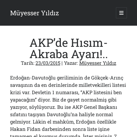
Müyesser Yıldız
ana
menüy
Yan
aç
Arama
Menü
AKP’de Hısım-
Akraba Ayarı!..
Tarih:
23/03/2015
| Yazar:
Müyesser Yıldız
Son Yazılar
Erdoğan-Davutoğlu geriliminin de Gökçek-Arınç
Türkiye 2.0’a Gidiş!..
05/08/2026
savaşının da en derinlerinde milletvekilleri listesi
krizi var. Devletin 1 numarası, “AKP listesini ben
15 Temmuz Soruları… Nasuh Mahruki’nin “Suçu”!..
03/08/2026
yapacağım” diyor. Biz de gayet normalmiş gibi
Er Gaziler 20 Gün Sonra Gelen MSB Heyetine Böyle İsyan Etti:“Bizi
yazıyor, söylüyoruz. Bu ise AKP Genel Başkanı
Teröristlere G……yle Güldürdünüz”
sıfatını taşıyan Davutoğlu’na haliyle normal
01/08/2026
gelmiyor. Lâkin el mahkûm, Erdoğan özellikle
Papazın “Komutanı” Ayasofya ve Patrikhane İçin ABD’yi Göreve
Hakan Fidan darbesinden sonra liste işine
Çağırdı!..
31/07/2026
tamamen el koymuş durumda. İster misiniz, 7