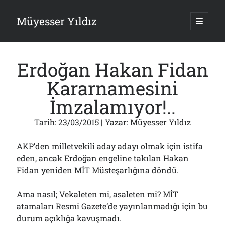
Müyesser Yıldız
ana
menüy
Yan
aç
Arama
Menü
Erdoğan Hakan Fidan
Kararnamesini
İmzalamıyor!..
Son Yazılar
Tarih:
23/03/2015
| Yazar:
Müyesser Yıldız
Gazi’den Milletvekillerine Kurşun Gibi Sözler!..
07/08/2026
AKP’den milletvekili aday adayı olmak için istifa
Türkiye 2.0’a Gidiş!..
eden, ancak Erdoğan engeline takılan Hakan
05/08/2026
Fidan yeniden MİT Müsteşarlığına döndü.
15 Temmuz Soruları… Nasuh Mahruki’nin “Suçu”!..
03/08/2026
Ama nasıl; Vekaleten mi, asaleten mi? MİT
Er Gaziler 20 Gün Sonra Gelen MSB Heyetine Böyle İsyan Etti:“Bizi
Teröristlere G……yle Güldürdünüz”
atamaları Resmi Gazete’de yayınlanmadığı için bu
01/08/2026
durum açıklığa kavuşmadı.
Papazın “Komutanı” Ayasofya ve Patrikhane İçin ABD’yi Göreve