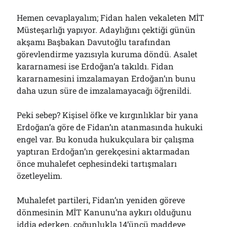
Çağırdı!..
31/07/2026
Hemen cevaplayalım; Fidan halen vekaleten MİT
Müsteşarlığı yapıyor. Adaylığını çektiği günün
akşamı Başbakan Davutoğlu tarafından
görevlendirme yazısıyla kuruma döndü. Asalet
Arşivler
kararnamesi ise Erdoğan’a takıldı. Fidan
Arşivler
kararnamesini imzalamayan Erdoğan’ın bunu
daha uzun süre de imzalamayacağı öğrenildi.
Peki sebep? Kişisel öfke ve kırgınlıklar bir yana
Erdoğan’a göre de Fidan’ın atanmasında hukuki
engel var. Bu konuda hukukçulara bir çalışma
yaptıran Erdoğan’ın gerekçesini aktarmadan
önce muhalefet cephesindeki tartışmaları
özetleyelim.
Muhalefet partileri, Fidan’ın yeniden göreve
dönmesinin MİT Kanunu’na aykırı olduğunu
iddia ederken, çoğunlukla 14’üncü maddeye