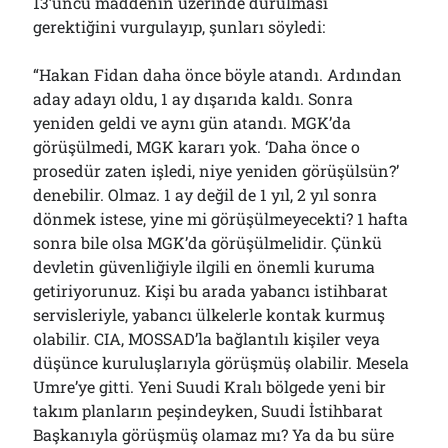
13’üncü maddenin üzerinde durulması
gerektiğini vurgulayıp, şunları söyledi:
“Hakan Fidan daha önce böyle atandı. Ardından
aday adayı oldu, 1 ay dışarıda kaldı. Sonra
yeniden geldi ve aynı gün atandı. MGK’da
görüşülmedi, MGK kararı yok. ‘Daha önce o
prosedür zaten işledi, niye yeniden görüşülsün?’
denebilir. Olmaz. 1 ay değil de 1 yıl, 2 yıl sonra
dönmek istese, yine mi görüşülmeyecekti? 1 hafta
sonra bile olsa MGK’da görüşülmelidir. Çünkü
devletin güvenliğiyle ilgili en önemli kuruma
getiriyorunuz. Kişi bu arada yabancı istihbarat
servisleriyle, yabancı ülkelerle kontak kurmuş
olabilir. CIA, MOSSAD’la bağlantılı kişiler veya
düşünce kuruluşlarıyla görüşmüş olabilir. Mesela
Umre’ye gitti. Yeni Suudi Kralı bölgede yeni bir
takım planların peşindeyken, Suudi İstihbarat
Başkanıyla görüşmüş olamaz mı? Ya da bu süre