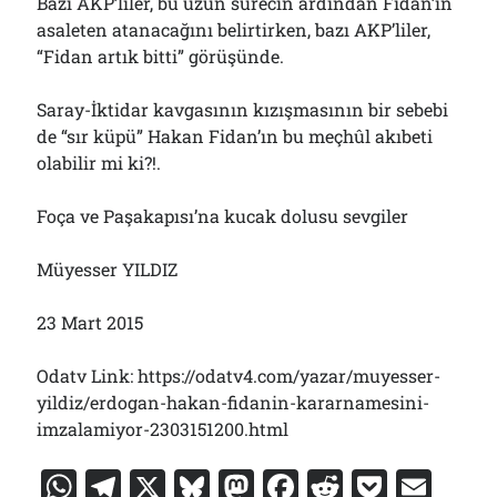
Bazı AKP’liler, bu uzun sürecin ardından Fidan’ın
asaleten atanacağını belirtirken, bazı AKP’liler,
“Fidan artık bitti” görüşünde.
Saray-İktidar kavgasının kızışmasının bir sebebi
de “sır küpü” Hakan Fidan’ın bu meçhûl akıbeti
olabilir mi ki?!.
Foça ve Paşakapısı’na kucak dolusu sevgiler
Müyesser YILDIZ
23 Mart 2015
Odatv Link: https://odatv4.com/yazar/muyesser-
yildiz/erdogan-hakan-fidanin-kararnamesini-
imzalamiyor-2303151200.html
W
T
X
Bl
M
F
R
P
E