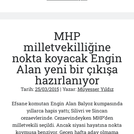
korkutan
cemaat
planı
MHP
milletvekilliğine
nokta koyacak Engin
Alan yeni bir çıkışa
hazırlanıyor
Tarih:
25/03/2015
| Yazar:
Müyesser Yıldız
Efsane komutan Engin Alan Balyoz kumpasında
yıllarca hapis yattı; Silivri ve Sincan
cezaevlerinde. Cezaevindeyken MHP’den
milletvekili seçildi. Ancak siyasi hayatına nokta
koymuşa benziyor. Geçen hafta aday olmama