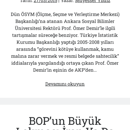
Tarih:
27/03/2015
| Yazar:
Müyesser Yıldız
Dün ÖSYM (Ölçme, Seçme ve Yerleştirme Merkezi)
Başkanlığı’na atanan Ankara Sosyal Bilimler
Üniversitesi Rektörü Prof. Ömer Demir’le ilgili
tartışmalar süreceğe benziyor. Türkiye İstatistik
Kurumu Başkanlığı yaptığı 2005-2008 yılları
arasında “görevini kötüye kullanmak, kamu
malına zarar vermek ve resmi belgede sahtecilik”
iddialarıyla yargılandığı ortaya çıkan Prof. Ömer
Demir’in eşinin de AKP’den…
Yeni
Devamını okuyun
ÖSYM
başkanının
eşi
de
BOP’un Büyük
AKP’den
siyasete