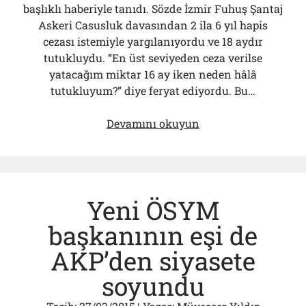
başlıklı haberiyle tanıdı. Sözde İzmir Fuhuş Şantaj
Çağırdı!..
31/07/2026
Askeri Casusluk davasından 2 ila 6 yıl hapis
cezası istemiyle yargılanıyordu ve 18 aydır
tutukluydu. “En üst seviyeden ceza verilse
yatacağım miktar 16 ay iken neden hâlâ
Arşivler
tutukluyum?” diye feryat ediyordu. Bu…
Arşivler
TSK
Devamını okuyun
Bir
“Ahlâksız”dan
Böyle
Kurtuldu!..
Yeni ÖSYM
başkanının eşi de
AKP’den siyasete
soyundu