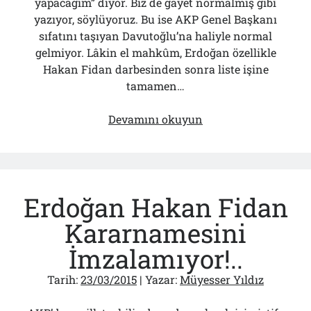
yapacağım” diyor. Biz de gayet normalmiş gibi
yazıyor, söylüyoruz. Bu ise AKP Genel Başkanı
sıfatını taşıyan Davutoğlu’na haliyle normal
gelmiyor. Lâkin el mahkûm, Erdoğan özellikle
Hakan Fidan darbesinden sonra liste işine
tamamen…
AKP’de
Devamını okuyun
Hısım-
Akraba
Ayarı!..
Erdoğan Hakan Fidan
Kararnamesini
İmzalamıyor!..
Tarih:
23/03/2015
| Yazar:
Müyesser Yıldız