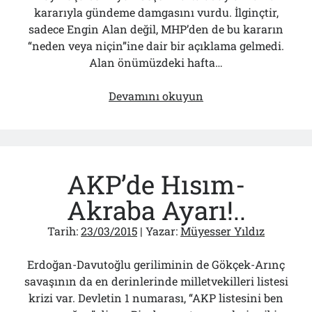
kararıyla gündeme damgasını vurdu. İlginçtir,
sadece Engin Alan değil, MHP’den de bu kararın
“neden veya niçin”ine dair bir açıklama gelmedi.
Alan önümüzdeki hafta…
MHP
Devamını okuyun
milletvekilliğine
nokta
koyacak
Engin
AKP’de Hısım-
Alan
yeni
Akraba Ayarı!..
bir
çıkışa
Tarih:
23/03/2015
| Yazar:
Müyesser Yıldız
hazırlanıyor
Erdoğan-Davutoğlu geriliminin de Gökçek-Arınç
savaşının da en derinlerinde milletvekilleri listesi
krizi var. Devletin 1 numarası, “AKP listesini ben