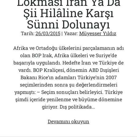
Lokması İran Ya Da
soyundu
Şii Hilâline Karşı
Sünni Dolunayı
Tarih:
26/03/2015
| Yazar:
Müyesser Yıldız
Afrika ve Ortadoğu ülkelerini parçalamanın adı
olan BOP Irak, Afrika ülkeleri ve Suriye’de
başarıyla uygulandı. Hedefte İran ve Türkiye de
vardı. BOP Kraliçesi, dönemin ABD Dışişleri
Bakanı Rice’ın adamları Türkiye’nin 2007
seçimlerinden sonra şu değerlendirmeleri
yapmıştı: – Seçim sonuçları belirleyici. Türkiye
şimdi içeride yenilenme ve büyüme dönemine
giriyor. Dış politikada…
BOP’un
Devamını okuyun
Büyük
Lokması