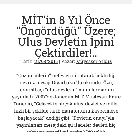
Ya
da
MİT’in 8 Yıl Önce
“Hakikat
Komisyonu”nun
“Öngördüğü” Üzere;
Anlamı
Ulus Devletin İpini
Ne?
Çektirdiler!..
Tarih:
21/03/2015
| Yazar:
Müyesser Yıldız
“Çözümcülerin” nefeslerini tutarak beklediği
nevruz mesajı Diyarbakır’da okundu. Özü,
teröristbaşı “ulus devletin” ölüm fermanını
yayınladı. 2007’de dönemin MİT Müsteşarı Emre
Taner’in, “Gelecekte birçok ulus-devlet ve millet
hızlı bir şekilde tarih maratonunu kaybetmeye
başlayacak” dediği gibi. “Devletin onayı”yla
yayınlanan mesajdaki şu ifadeler devleti hiç
rahatsız etmedi mi acaba? “40 yıllık