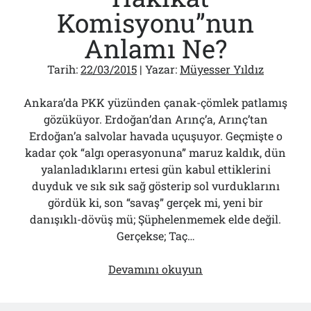
Komisyonu”nun
Anlamı Ne?
Tarih:
22/03/2015
| Yazar:
Müyesser Yıldız
Ankara’da PKK yüzünden çanak-çömlek patlamış
gözüküyor. Erdoğan’dan Arınç’a, Arınç’tan
Erdoğan’a salvolar havada uçuşuyor. Geçmişte o
kadar çok “algı operasyonuna” maruz kaldık, dün
yalanladıklarını ertesi gün kabul ettiklerini
duyduk ve sık sık sağ gösterip sol vurduklarını
gördük ki, son “savaş” gerçek mi, yeni bir
danışıklı-dövüş mü; Şüphelenmemek elde değil.
Gerçekse; Taç…
Teröristbaşının
Devamını okuyun
O
Şartının