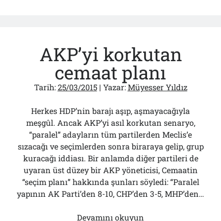
“Zırhı”
Kim
Engelledi?
AKP’yi korkutan
cemaat planı
Tarih:
25/03/2015
| Yazar:
Müyesser Yıldız
Herkes HDP’nin barajı aşıp, aşmayacağıyla
meşgûl. Ancak AKP’yi asıl korkutan senaryo,
“paralel” adayların tüm partilerden Meclis’e
sızacağı ve seçimlerden sonra biraraya gelip, grup
kuracağı iddiası. Bir anlamda diğer partileri de
uyaran üst düzey bir AKP yöneticisi, Cemaatin
“seçim planı” hakkında şunları söyledi: “Paralel
yapının AK Parti’den 8-10, CHP’den 3-5, MHP’den…
AKP’yi
Devamını okuyun