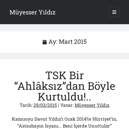
Müyesser Yıldız
ana
menüy
Yan
aç
Arama
Menü
Ay:
Mart 2015
Son Yazılar
TSK Bir
Gazi’den Milletvekillerine Kurşun Gibi Sözler!..
07/08/2026
“Ahlâksız”dan Böyle
Türkiye 2.0’a Gidiş!..
05/08/2026
Kurtuldu!..
15 Temmuz Soruları… Nasuh Mahruki’nin “Suçu”!..
03/08/2026
Tarih:
29/03/2015
| Yazar:
Müyesser Yıldız
Er Gaziler 20 Gün Sonra Gelen MSB Heyetine Böyle İsyan Etti:“Bizi
Teröristlere G……yle Güldürdünüz”
Kamuoyu Davut Yıldız’ı Ocak 2014’te Hürriyet’in,
01/08/2026
“Astsubayın İsyanı… Beni İçerde Unuttular”
Papazın “Komutanı” Ayasofya ve Patrikhane İçin ABD’yi Göreve