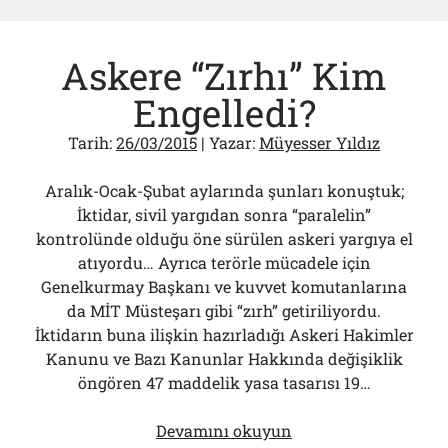
İran
Ya
Askere “Zırhı” Kim
Da
Şii
Engelledi?
Hilâline
Karşı
Tarih:
26/03/2015
| Yazar:
Müyesser Yıldız
Sünni
Dolunayı
Aralık-Ocak-Şubat aylarında şunları konuştuk;
İktidar, sivil yargıdan sonra “paralelin”
kontrolünde olduğu öne sürülen askeri yargıya el
atıyordu… Ayrıca terörle mücadele için
Genelkurmay Başkanı ve kuvvet komutanlarına
da MİT Müsteşarı gibi “zırh” getiriliyordu.
İktidarın buna ilişkin hazırladığı Askeri Hakimler
Kanunu ve Bazı Kanunlar Hakkında değişiklik
öngören 47 maddelik yasa tasarısı 19…
Askere
Devamını okuyun