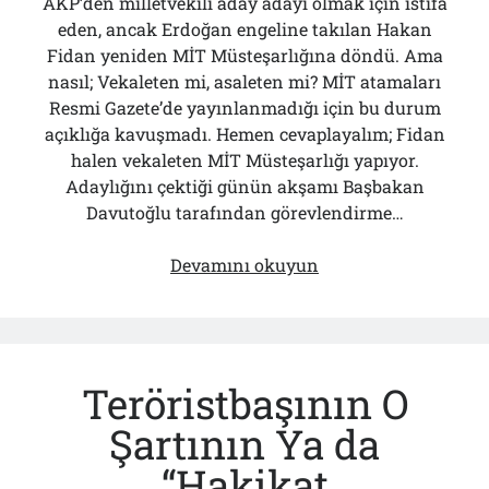
AKP’den milletvekili aday adayı olmak için istifa
eden, ancak Erdoğan engeline takılan Hakan
Fidan yeniden MİT Müsteşarlığına döndü. Ama
nasıl; Vekaleten mi, asaleten mi? MİT atamaları
Resmi Gazete’de yayınlanmadığı için bu durum
açıklığa kavuşmadı. Hemen cevaplayalım; Fidan
halen vekaleten MİT Müsteşarlığı yapıyor.
Adaylığını çektiği günün akşamı Başbakan
Davutoğlu tarafından görevlendirme…
Erdoğan
Devamını okuyun
Hakan
Fidan
Kararnamesini
İmzalamıyor!..
Teröristbaşının O
Şartının Ya da
“Hakikat