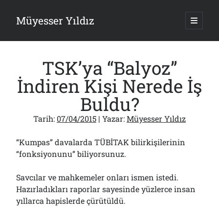
Müyesser Yıldız
ana
menüy
Yan
aç
Arama
Menü
TSK’ya “Balyoz”
İndiren Kişi Nerede İş
Buldu?
Son Yazılar
Tarih:
07/04/2015
| Yazar:
Müyesser Yıldız
Asırlık Devlete Bir Haftada Yeni Gömlek Biçilecek Öyle mi?!..
09/08/2026
“Kumpas” davalarda TÜBİTAK bilirkişilerinin
Gazi’den Milletvekillerine Kurşun Gibi Sözler!..
“fonksiyonunu” biliyorsunuz.
07/08/2026
Türkiye 2.0’a Gidiş!..
05/08/2026
Savcılar ve mahkemeler onları ismen istedi.
Hazırladıkları raporlar sayesinde yüzlerce insan
15 Temmuz Soruları… Nasuh Mahruki’nin “Suçu”!..
03/08/2026
yıllarca hapislerde çürütüldü.
Er Gaziler 20 Gün Sonra Gelen MSB Heyetine Böyle İsyan Etti:“Bizi
Teröristlere G……yle Güldürdünüz”