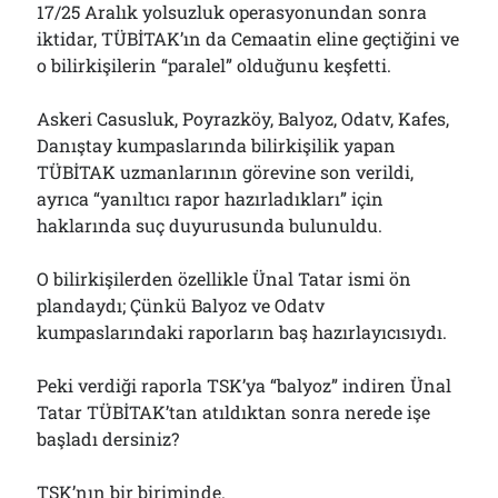
17/25 Aralık yolsuzluk operasyonundan sonra
01/08/2026
iktidar, TÜBİTAK’ın da Cemaatin eline geçtiğini ve
o bilirkişilerin “paralel” olduğunu keşfetti.
Arşivler
Askeri Casusluk, Poyrazköy, Balyoz, Odatv, Kafes,
Arşivler
Danıştay kumpaslarında bilirkişilik yapan
TÜBİTAK uzmanlarının görevine son verildi,
ayrıca “yanıltıcı rapor hazırladıkları” için
haklarında suç duyurusunda bulunuldu.
O bilirkişilerden özellikle Ünal Tatar ismi ön
plandaydı; Çünkü Balyoz ve Odatv
kumpaslarındaki raporların baş hazırlayıcısıydı.
Peki verdiği raporla TSK’ya “balyoz” indiren Ünal
Tatar TÜBİTAK’tan atıldıktan sonra nerede işe
başladı dersiniz?
TSK’nın bir biriminde.