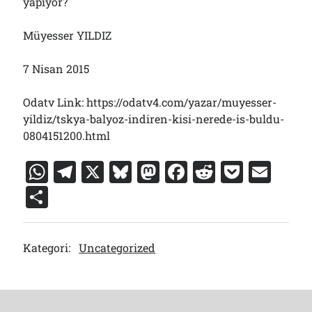
yapıyor?
Müyesser YILDIZ
7 Nisan 2015
Odatv Link: https://odatv4.com/yazar/muyesser-
yildiz/tskya-balyoz-indiren-kisi-nerede-is-buldu-
0804151200.html
W
T
X
Bl
M
F
R
P
E
h
el
u
a
a
e
o
m
S
at
e
e
st
c
d
c
ai
h
s
gr
s
o
e
di
k
l
ar
Kategori:
Uncategorized
A
a
k
d
b
t
et
e
p
m
y
o
o
p
n
o