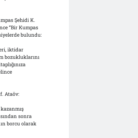
umpas Şehidi K.
 önce “Bir Kumpas
siyelerde bulundu:
ri, iktidar
tim bozukluklarını
itaplığınıza
elince
f. Ataöv:
e kazanmış
masından sonra
nın borcu olarak