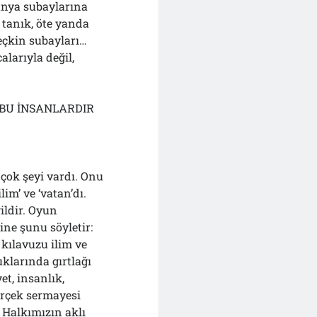
tanya subaylarına
i tanık, öte yanda
çkin subayları…
larıyla değil,
 BU İNSANLARDIR
çok şeyi vardı. Onu
lim’ ve ‘vatan’dı.
ildir. Oyun
ine şunu söyletir:
n kılavuzu ilim ve
uklarında gırtlağı
et, insanlık,
erçek sermayesi
 Halkımızın aklı