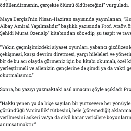
ödüllendirmenin, gerçekte ölümü öldüreceğini” vurguladı.
Maya Dergisi’nin Nisan-Haziran sayısında yayınlanan, “K
Albay Amiral Yapılmalıdır” başlıklı yazısında Prof. Ataöv,
Şehidi Murat Özenalp” kitabından söz edip, şu tespit ve tav
“Yakın geçmişimizdeki siyaset oyunları, yabancı gizdüzenle
çekişmesi, karşı devrim diretmesi, yargı hileleleri ve yöne
bir de bu acı olayda görmeniz için bu kitabı okumalı, özel k
yerleştirmeli ve ailenizin gençlerine de şimdi ya da vakti g
okutmalısınız.”
Sonra, bu yazıyı yazmaktaki asıl amacını şöyle açıkladı Pro
“Hakkı yenen ya da hiçe sayılan bir yurtsevere her yönüyl
göründüğü ‘Amirallik’ rütbesini, hele (göremediği) aklan
verilmesini askeri ve/ya da sivil karar vericilere boyunları
anımsatmaktır.”