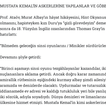
MUSTAFA KEMAL’İN ASKERLERİNE YAPILANLAR VE GÖB
Prof. Ataöv, Murat Albay’ın hâyat hikâyesini, Hint Okyanus
olmasını, hapisteyken kızı Duru’ya “gizli görevdeyim” deme
sonra da 18. Yüzyılın İngiliz ozanlarından Thomas Gray’in 
hatırlattı:
“Bilmeden geleceğin sinsi oyunlarını / Minikler sürdürürle
Devamını şöyle getirdi:
“Birinci aşamayı sinsi oyunu tezgâhlayanlar kazandılar, i
suçlananlara aklama getirdi. Ancak doğru karar zamanında
amirallik rütbesinin eşiğindeki kurmay albay şimdi ailesiyle
aramızda ve denizlerde olacaktı. Uydurmalar ve tutarsızlık
iddianamede ev adresi ve kaldığı tutukluluk yeri bile yanlı
iki sözcük, adıyla soyadıydı. Dünya denizleri ve limanlarınd
ülkesine hizmet etmişti. Mustafa Kemal’in kimi askerlerine