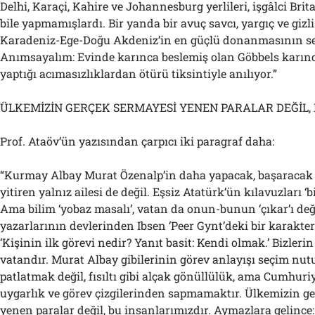
Delhi, Karaçi, Kahire ve Johannesburg yerlileri, işgâlci Bri
bile yapmamışlardı. Bir yanda bir avuç savcı, yargıç ve gizl
Karadeniz-Ege-Doğu Akdeniz’in en güçlü donanmasının se
Anımsayalım: Evinde karınca beslemiş olan Göbbels karınca
yaptığı acımasızlıklardan ötürü tiksintiyle anılıyor.”
ÜLKEMİZİN GERÇEK SERMAYESİ YENEN PARALAR DEĞİL,
Prof. Ataöv’ün yazısından çarpıcı iki paragraf daha:
“Kurmay Albay Murat Özenalp’in daha yapacak, başaracak 
yitiren yalnız ailesi de değil. Eşsiz Atatürk’ün kılavuzları ‘bi
Ama bilim ‘yobaz masalı’, vatan da onun-bunun ‘çıkar’ı değ
yazarlarının devlerinden Ibsen ‘Peer Gynt’deki bir karakter
‘Kişinin ilk görevi nedir? Yanıt basit: Kendi olmak.’ Bizleri
vatandır. Murat Albay gibilerinin görev anlayışı seçim nut
patlatmak değil, fısıltı gibi alçak gönüllülük, ama Cumhuriy
uygarlık ve görev çizgilerinden sapmamaktır. Ülkemizin g
yenen paralar değil, bu insanlarımızdır. Aymazlara gelince: