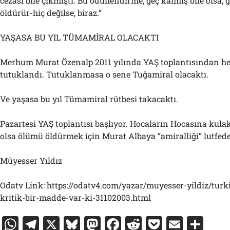
cezası bile çıkmıştı. Bu ödüllendirme, geç kalmış bile olsa,
öldürür-hiç değilse, biraz.”
YAŞASA BU YIL TÜMAMİRAL OLACAKTI
Merhum Murat Özenalp 2011 yılında YAŞ toplantısından 
tutuklandı. Tutuklanmasa o sene Tuğamiral olacaktı.
Ve yaşasa bu yıl Tümamiral rütbesi takacaktı.
Pazartesi YAŞ toplantısı başlıyor. Hocaların Hocasına kulak 
olsa ölümü öldürmek için Murat Albaya “amiralliği” lutfede
Müyesser Yıldız
Odatv Link: https://odatv4.com/yazar/muyesser-yildiz/turkiye
kritik-bir-madde-var-ki-31102003.html
W
T
X
Bl
M
F
R
P
E
S