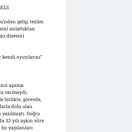
BELS
u’ndan gelip, teslim
sini anlattıktan
şu dizesini
r kendi oyunlarını”
kinci aşama
 verilseydi,
 birlikte, görevde,
larla dolu olan
ş yazılmıştı. Doğru
a 32 yılı aşkın süre
 bu yapılanları