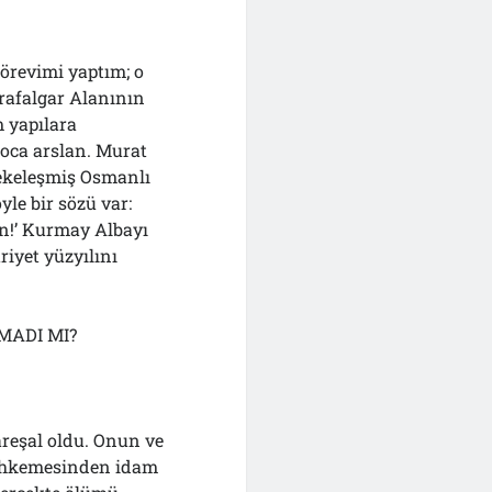
Görevimi yaptım; o
rafalgar Alanının
 yapılara
koca arslan. Murat
nekeleşmiş Osmanlı
yle bir sözü var:
sın!’ Kurmay Albayı
iyet yüzyılını
MADI MI?
areşal oldu. Onun ve
 mahkemesinden idam