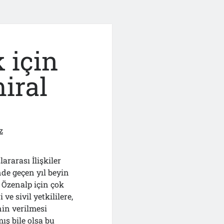
 için
iral
z
rarası İlişkiler
de geçen yıl beyin
Özenalp için çok
ve sivil yetkililere,
nin verilmesi
ış bile olsa bu