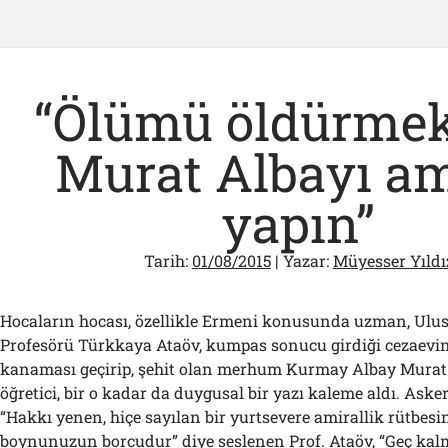
“Ölümü öldürmek
Murat Albayı am
yapın”
Tarih:
01/08/2015
| Yazar:
Müyesser Yıldı
Hocaların hocası, özellikle Ermeni konusunda uzman, Ulusla
Profesörü Türkkaya Ataöv, kumpas sonucu girdiği cezaevin
kanaması geçirip, şehit olan merhum Kurmay Albay Murat 
öğretici, bir o kadar da duygusal bir yazı kaleme aldı. Askeri 
“Hakkı yenen, hiçe sayılan bir yurtsevere amirallik rütbesi
boynunuzun borcudur” diye seslenen Prof. Ataöv, “Geç kalm