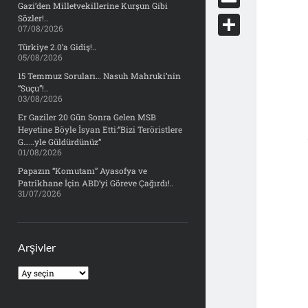
e
Gazi’den Milletvekillerine Kurşun Gibi
d
y
o
d
E
Sözler!..
b
07/08/2026
d
c
o
m
o
S
Türkiye 2.0’a Gidiş!..
i
k
05/08/2026
n
a
o
h
t
15 Temmuz Soruları… Nasuh Mahruki’nin
e
i
“Suçu”!..
k
a
03/08/2026
t
l
r
Er Gaziler 20 Gün Sonra Gelen MSB
Heyetine Böyle İsyan Etti:“Bizi Teröristlere
e
G……yle Güldürdünüz”
01/08/2026
Papazın “Komutanı” Ayasofya ve
Patrikhane İçin ABD’yi Göreve Çağırdı!..
31/07/2026
Arşivler
Arşivler