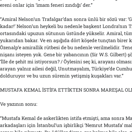
ereni onlar için ‘imam feneri zındığı’ der.”
“Amiral Nelson’un Trafalgar’dan sonra ünlü bir sözü var: ‘
kadar!’ Nelson’un heykeli bu nedenle başkent Londra’nın T
ortasındaki upuzun sütunun üstünde yükselir. Amiral, tüm
yukarıdan bakar. Ve en aşığıda dört köşede tunçtan birer 
Özenalp’e amirallik rütbesi de bu nedenle verilmelidir. Te
nişanı isteyen yok. Gene bir yabancının (Sir W.S. Gilbert) şö
‘İlle de şehit mi istiyorsun? / Öylesini seç ki, arayanı olma
arayan yalnız ailesi değil, Unutmayalım, Türkiye’de Cumhur
dolduruyor ve bu uzun sürenin yetişmiş kuşakları var.”
MUSTAFA KEMAL İSTİFA ETTİKTEN SONRA MAREŞAL OL
Ve yazının sonu:
“Mustafa Kemal de askerlikten istifa etmişti, ama sonra M
arkadaşları için İstanbul’un işbirlikçi ‘Nemrut Mustafa’