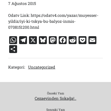
7 Ağustos 2015
Odatv Link: https://odatv4.com/yazar/muyesser-
yildiz/iyi-ki-tskya-bu-balyoz-inmis-
0708151200.html
W
T
X
Bl
M
F
R
P
E
h
el
u
a
a
e
o
m
S
at
e
e
st
c
d
c
ai
h
s
gr
s
o
e
di
k
l
ar
Kategori:
Uncategorized
A
a
k
d
b
t
et
e
p
m
y
o
o
p
n
o
k
Önceki Yazı
Cezaevinden Sokağa!..
Sonraki Yazı