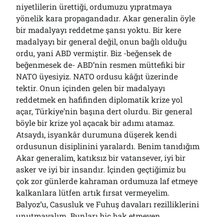
niyetlilerin ürettiği, ordumuzu yıpratmaya
yönelik kara propagandadır. Akar generalin öyle
bir madalyayı reddetme şansı yoktu. Bir kere
madalyayı bir general değil, onun bağlı olduğu
ordu, yani ABD vermiştir. Biz ­-beğensek de
beğenmesek de­- ABD’nin resmen müttefiki bir
NATO üyesiyiz. NATO ordusu kâğıt üzerinde
tektir. Onun içinden gelen bir madalyayı
reddetmek en hafifinden diplomatik krize yol
açar, Türkiye’nin başına dert olurdu. Bir general
böyle bir krize yol açacak bir adımı atamaz.
Atsaydı, isyankâr durumuna düşerek kendi
ordusunun disiplinini yaralardı. Benim tanıdığım
Akar generalim, katıksız bir vatansever, iyi bir
asker ve iyi bir insandır. İçinden geçtiğimiz bu
çok zor günlerde kahraman ordumuza laf etmeye
kalkanlara lütfen artık fırsat vermeyelim.
Balyoz’u, Casusluk ve Fuhuş davaları rezilliklerini
unutmayalım. Bunları hiç hak etmeyen