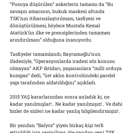
“Pusuya düşürülen” askerlerin tamamı da “Bu
savaşın amacının, hukuk maskesi altında
TSK’nın itibarsızlaştırılması, tasfiyesi ve
dönüştürülmesi, böylece Mustafa Kemal
Atatürk’ün ilke ve prensiplerinden tamamen
arındırılması” olduğuna inanıyordu.
Tasfiyeler tamamlandı; Bayramoğlu’nun
ifadesiyle, “Operasyonlarda iradesi söz konusu
olmayan” AKP iktidarı, yaşananlara “milli orduya
kumpas” dedi, “üst aklın kontrolündeki parelel
yapı tarafından aldatıldığını” açıkladı.
2015 YAŞ kararlarından sonra anladık ki, ne
kadar yanılmışlar!.. Ne kadar yanılmışız!.. Ve dahi
bizler de sizleri ne kadar yanlış bilgilendirmişiz!..
Bir yandan “Balyoz” yiyen birkaç kişi terfi
ettirildiği için seviniliyor, öte yandan yeni TSK