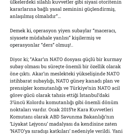
ülkelerdeki silahlı kuvvetler gibi siyasi otoritenin
kararlarına bağlı yasal zeminini güçlendirmiş,
anlaşılmış olmalıdır”…
Demek ki, operasyon yiyen subaylar “maceracı,
siyasete müdahale yanlısı” kişilermiş ve
operasyonlar “ders” olmuş!..
Diyor ki; “Akar’ın NATO dosyası güçlü bir kurmay
subay olması bu süreçte önemli bir özellik olarak
öne çıktı. Akar’ın meslekteki yükselişinde NATO
istihbarat subaylığı, NATO güney kanadı plan ve
prensipler komutanlığı ve Türkiye’nin NATO acil
görev gücü olarak tahsis ettiği İstanbul’daki
3’üncü Kolordu komutanlığı gibi önemli dönüm
noktaları vardır. Ocak 2015’te Kara Kuvvetleri
Komutanı olarak ABD Savunma Bakanlığı’nın
‘Liyakat Lejyonu’ madalyası da kendisine zaten
‘NATO’ya sıradışı katkıları’ nedeniyle verildi. Yani