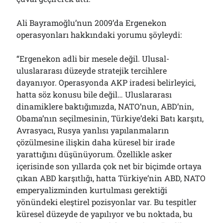
Çağırdı!..
31/07/2026
Ali Bayramoğlu’nun 2009’da Ergenekon
operasyonları hakkındaki yorumu şöyleydi:
Arşivler
“Ergenekon adli bir mesele değil. Ulusal-
uluslararası düzeyde stratejik tercihlere
Arşivler
dayanıyor. Operasyonda AKP iradesi belirleyici,
hatta söz konusu bile değil… Uluslararası
dinamiklere baktığımızda, NATO’nun, ABD’nin,
Obama’nın seçilmesinin, Türkiye’deki Batı karşıtı,
Avrasyacı, Rusya yanlısı yapılanmaların
çözülmesine ilişkin daha küresel bir irade
yarattığını düşünüyorum. Özellikle asker
içerisinde son yıllarda çok net bir biçimde ortaya
çıkan ABD karşıtlığı, hatta Türkiye’nin ABD, NATO
emperyalizminden kurtulması gerektiği
yönündeki eleştirel pozisyonlar var. Bu tespitler
küresel düzeyde de yapılıyor ve bu noktada, bu