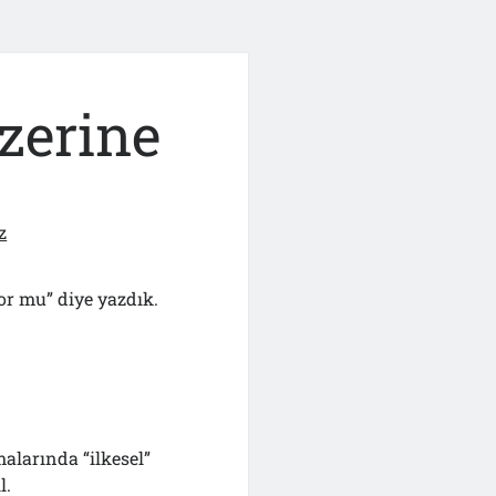
zerine
z
or mu” diye yazdık.
.
larında “ilkesel”
l.