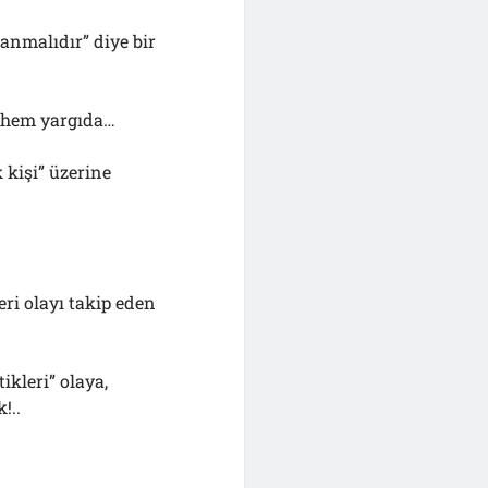
anmalıdır” diye bir
, hem yargıda…
 kişi” üzerine
eri olayı takip eden
ikleri” olaya,
!..