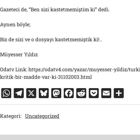
Gazeteci de, “Ben sizi kastetmemiştim ki” dedi.
Aynen böyle;
Biz de sizi ve o dosyayı kastetmemiştik ki!..
Müyesser Yıldız
Odatv Link: https://odatv4.com/yazar/muyesser-yildiz/turkiye
kritik-bir-madde-var-ki-31102003.html
W
T
X
Bl
M
F
R
P
E
S
h
el
u
a
a
e
o
m
h
at
e
e
st
c
d
c
ai
ar
Kategori:
Uncategorized
s
gr
s
o
e
di
k
l
e
A
a
k
d
b
t
et