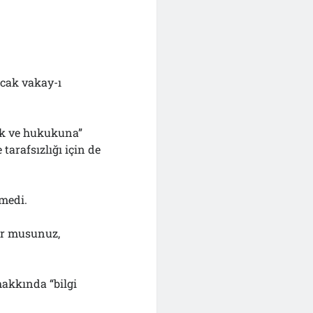
cak vakay-ı
hak ve hukukuna”
tarafsızlığı için de
lmedi.
yor musunuz,
hakkında “bilgi