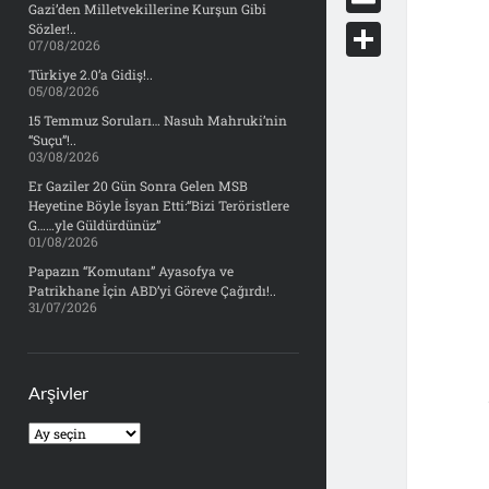
e
Gazi’den Milletvekillerine Kurşun Gibi
d
y
o
d
E
Sözler!..
b
07/08/2026
d
c
o
m
o
S
Türkiye 2.0’a Gidiş!..
i
k
05/08/2026
n
a
o
h
t
15 Temmuz Soruları… Nasuh Mahruki’nin
e
i
“Suçu”!..
k
a
03/08/2026
t
l
r
Er Gaziler 20 Gün Sonra Gelen MSB
Heyetine Böyle İsyan Etti:“Bizi Teröristlere
e
G……yle Güldürdünüz”
01/08/2026
Papazın “Komutanı” Ayasofya ve
Patrikhane İçin ABD’yi Göreve Çağırdı!..
31/07/2026
Arşivler
Arşivler