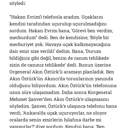
söyledi:
“Hakan Evrim’i telefonla aradım. Uçakların
kendisi tarafından uçurulup uçurulmadığını
sordum. Hakan Evrim bana, ‘Görevi ben verdim,
mecburdum” dedi. Ben de kendisine, ‘Böyle bir
mecburiyet yok. Havaya uçak kalkmayacağına
dair emir size verildi’ dedim. Bana, ‘Durum
bildiğiniz gibi değil, benim de canım tehlikede
sizin de canınız tehlikede’ dedi. Bunun üzerine
Orgeneral Akın Öztürk’ü aramayı planladık. Ben
Akın Öztürk’ün Akıncı’da torunlarının yanında
olduğunu biliyordum. Akın Öztürk’ün telefonuna
uzun süre ulaşamadım. Daha sonra Korgeneral
Mehmet Şanver’den Akın Öztürk’e ulaşmasını
söyledim. Şanver, Öztürk’e ulaşınca telefonu bana
verdi, ‘Ankara’da uçak uçuruyorlar, ne oluyor
oralarda senin emirlerin hilafına darbe mi
yapıyorlar?’ diye sordum. Kendisi bana, ‘Ben