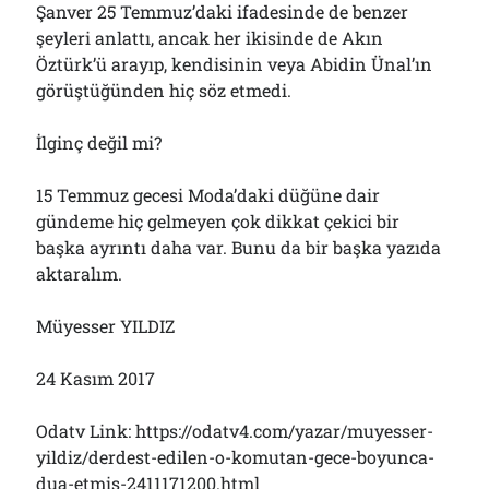
Şanver 25 Temmuz’daki ifadesinde de benzer
şeyleri anlattı, ancak her ikisinde de Akın
Öztürk’ü arayıp, kendisinin veya Abidin Ünal’ın
görüştüğünden hiç söz etmedi.
İlginç değil mi?
15 Temmuz gecesi Moda’daki düğüne dair
gündeme hiç gelmeyen çok dikkat çekici bir
başka ayrıntı daha var. Bunu da bir başka yazıda
aktaralım.
Müyesser YILDIZ
24 Kasım 2017
Odatv Link: https://odatv4.com/yazar/muyesser-
yildiz/derdest-edilen-o-komutan-gece-boyunca-
dua-etmis-2411171200.html