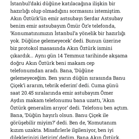
İstanbul’daki düğüne katılacağına ilişkin bir
hazırlığı olup olmadığını sormasını istemiştim.
Akın Öztürk’ün emir astsubayı Serdar Astsubay
benim emir astsubayım Ömür Öz’e telefonda,
‘Konumatınımızın İstanbul’a yönelik bir hazırlığı
yok. Düğüne gelemeyecek’ dedi. Bunun üzerine
biz protokol masasında Akın Öztürk ismini
çıkardık… Aynı gün 14 Temmuz tarihinde akşama
doğru Akın Öztürk beni makam cep
telefonumdan aradı. Bana, ‘Düğüne
gelemeyeceğim. Ben yarın düğün sırasında Banu
Çiçek’i ararım, tebrik ederim’ dedi. Cuma günü
saat 20.45 sıralarında emir astubayım Ömer
Aydın makam telefonumu bana uzattı, ‘Akın
Öztürk generalim arıyor’ dedi. Telefonu ben açtım.
Bana, ‘Düğün hayırlı olsun. Banu Çiçek ile
görüşebilir miyim?’ dedi. Ben de, ‘Komutanım
kızım uzakta. Misafirlerle ilgileniyor, ben iyi
dileklerinizi iletirim’ dedim. Bana Akın Öztürk,