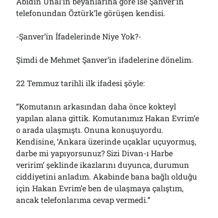
Abidin Ünal’ın beyanlarına göre ise Şanver’in
telefonundan Öztürk’le görüşen kendisi.
-Şanver’in İfadelerinde Niye Yok?-
Şimdi de Mehmet Şanver’in ifadelerine dönelim.
22 Temmuz tarihli ilk ifadesi şöyle:
“Komutanın arkasından daha önce kokteyl
yapılan alana gittik. Komutanımız Hakan Evrim’e
o arada ulaşmıştı. Onuna konuşuyordu.
Kendisine, ‘Ankara üzerinde uçaklar uçuyormuş,
darbe mi yapıyorsunuz? Sizi Divan-ı Harbe
veririm’ şeklinde ikazlarını duyunca, durumun
ciddiyetini anladım. Akabinde bana bağlı olduğu
için Hakan Evrim’e ben de ulaşmaya çalıştım,
ancak telefonlarıma cevap vermedi.”