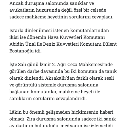
Ancak duruşma salonunda sanıklar ve
Bölmediğiniz Bir O Kalmıştı!..
29/07/2026
avukatların huzurunda değil, özel bir celsede
sadece mahkeme heyetinin sorularını cevapladı.
Israrla dinlenilmesi istenen komutanlarından
Arşivler
ikisi ise dönemin Hava Kuvvetleri Komutanı
Arşivler
Abidin Ünal ile Deniz Kuvvetleri Komutanı Bülent
Bostanoğlu idi.
İşte Salı günü İzmir 2. Ağır Ceza Mahkemesi’nde
görülen darbe davasında bu iki komutan da tanık
olarak dinlendi. Aksakallı’dan farklı olarak sesli
ve görüntülü sistemle duruşma salonuna
bağlanan komutanlar, mahkeme heyeti ile
sanıkların sorularını cevaplandırdı.
Lâkin bu önemli gelişmeden hiçkimsenin haberi
olmadı. Zira duruşma salonunda sadece iki sanık
avukatının bulunduğu, medyanın ise izlemediği