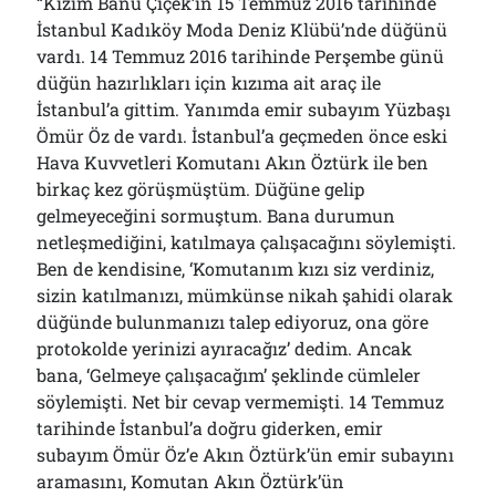
“Kızım Banu Çiçek’in 15 Temmuz 2016 tarihinde
İstanbul Kadıköy Moda Deniz Klübü’nde düğünü
vardı. 14 Temmuz 2016 tarihinde Perşembe günü
düğün hazırlıkları için kızıma ait araç ile
İstanbul’a gittim. Yanımda emir subayım Yüzbaşı
Ömür Öz de vardı. İstanbul’a geçmeden önce eski
Hava Kuvvetleri Komutanı Akın Öztürk ile ben
birkaç kez görüşmüştüm. Düğüne gelip
gelmeyeceğini sormuştum. Bana durumun
netleşmediğini, katılmaya çalışacağını söylemişti.
Ben de kendisine, ‘Komutanım kızı siz verdiniz,
sizin katılmanızı, mümkünse nikah şahidi olarak
düğünde bulunmanızı talep ediyoruz, ona göre
protokolde yerinizi ayıracağız’ dedim. Ancak
bana, ‘Gelmeye çalışacağım’ şeklinde cümleler
söylemişti. Net bir cevap vermemişti. 14 Temmuz
tarihinde İstanbul’a doğru giderken, emir
subayım Ömür Öz’e Akın Öztürk’ün emir subayını
aramasını, Komutan Akın Öztürk’ün