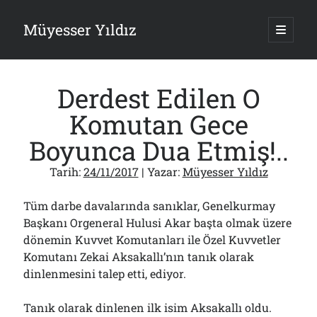
Müyesser Yıldız
ana
menüy
Yan
aç
Arama
Menü
Derdest Edilen O
Komutan Gece
Boyunca Dua Etmiş!..
Son Yazılar
Tarih:
24/11/2017
| Yazar:
Müyesser Yıldız
Türkiye 2.0’a Gidiş!..
05/08/2026
Tüm darbe davalarında sanıklar, Genelkurmay
15 Temmuz Soruları… Nasuh Mahruki’nin “Suçu”!..
Başkanı Orgeneral Hulusi Akar başta olmak üzere
03/08/2026
dönemin Kuvvet Komutanları ile Özel Kuvvetler
Er Gaziler 20 Gün Sonra Gelen MSB Heyetine Böyle İsyan Etti:“Bizi
Komutanı Zekai Aksakallı’nın tanık olarak
Teröristlere G……yle Güldürdünüz”
01/08/2026
dinlenmesini talep etti, ediyor.
Papazın “Komutanı” Ayasofya ve Patrikhane İçin ABD’yi Göreve
Çağırdı!..
Tanık olarak dinlenen ilk isim Aksakallı oldu.
31/07/2026