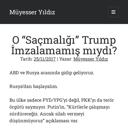
Müyesser Yıldız
ana
menüy
Yan
aç
Arama
Menü
O “Saçmalığı” Trump
İmzalamamış mıydı?
Tarih:
25/11/2017
| Yazar:
Müyesser Yıldız
Son Yazılar
ABD ve Rusya arasında gidip geliyoruz.
Gazi’den Milletvekillerine Kurşun Gibi Sözler!..
07/08/2026
Rusya’dan başlayalım.
Türkiye 2.0’a Gidiş!..
05/08/2026
15 Temmuz Soruları… Nasuh Mahruki’nin “Suçu”!..
Bu ülke sadece PYD/YPG’yi değil, PKK’yı da terör
03/08/2026
örgütü saymıyor. Putin’in, “Kürtlerle çalışmayı
Er Gaziler 20 Gün Sonra Gelen MSB Heyetine Böyle İsyan Etti:“Bizi
sürdüreceğiz. Ancak silah vermeyi
Teröristlere G……yle Güldürdünüz”
01/08/2026
düşünmüyoruz” açıklaması var.
Papazın “Komutanı” Ayasofya ve Patrikhane İçin ABD’yi Göreve