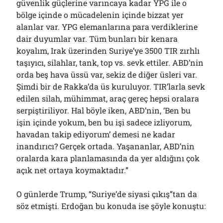
güvenlik güçlerine varıncaya kadar YPG ile o
bölge içinde o mücadelenin içinde bizzat yer
alanlar var. YPG elemanlarına para verdiklerine
dair duyumlar var. Tüm bunları bir kenara
koyalım, Irak üzerinden Suriye’ye 3500 TIR zırhlı
taşıyıcı, silahlar, tank, top vs. sevk ettiler. ABD’nin
orda beş hava üssü var, sekiz de diğer üsleri var.
Şimdi bir de Rakka’da üs kuruluyor. TIR’larla sevk
edilen silah, mühimmat, araç gereç hepsi oralara
serpiştiriliyor. Hal böyle iken, ABD’nin, ‘Ben bu
işin içinde yokum, ben bu işi sadece izliyorum,
havadan takip ediyorum’ demesi ne kadar
inandırıcı? Gerçek ortada. Yaşananlar, ABD’nin
oralarda kara planlamasında da yer aldığını çok
açık net ortaya koymaktadır.”
O günlerde Trump, “Suriye’de siyasi çıkış”tan da
söz etmişti. Erdoğan bu konuda ise şöyle konuştu: