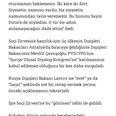
oturmamızı beklemesin. İki kere iki dört.
Siyasetin namusu vardır, biz siyasetin
namusundan taviz veremeyiz. Bu hususu Sayın
Putin’e de söyledim. O tür bir adım
atılamayacağını ifade ettim” dedi.
Soçi Zirvesine hazırlık için üç ülkenin Dışişleri
Bakanları Antalya’da biraraya geldiğinde Dışişleri
Bakanımız Mevlüt Çavuşoğlu, PYD/YPG’nin
“Suriye Ulusal Diyalog Kongresi’ne” katılmasının
kabul edilemez olduğunu bir kez daha vurguladı.
Rusya Dışişleri Bakanı Lavrov ise “evet” ya da
“hayır” şeklinde net bir cevap vermek yerine,
önceki açıklamasını tekrarladı.
İşte Soçi Zirvesi’ne bu “görünen” tablo ile gidildi.
Erdoğan dönüş yolunda beraberindeki