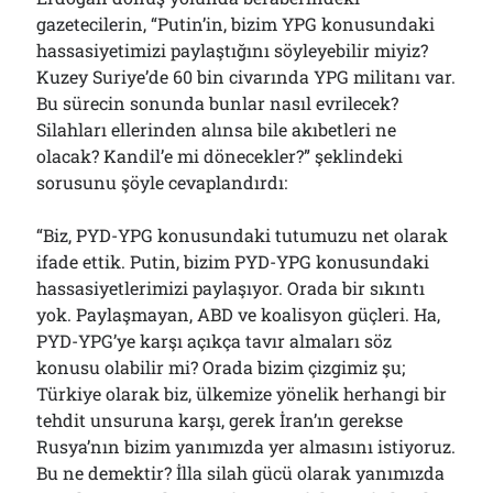
gazetecilerin, “Putin’in, bizim YPG konusundaki
hassasiyetimizi paylaştığını söyleyebilir miyiz?
Kuzey Suriye’de 60 bin civarında YPG militanı var.
Bu sürecin sonunda bunlar nasıl evrilecek?
Silahları ellerinden alınsa bile akıbetleri ne
olacak? Kandil’e mi dönecekler?” şeklindeki
sorusunu şöyle cevaplandırdı:
“Biz, PYD-YPG konusundaki tutumuzu net olarak
ifade ettik. Putin, bizim PYD-YPG konusundaki
hassasiyetlerimizi paylaşıyor. Orada bir sıkıntı
yok. Paylaşmayan, ABD ve koalisyon güçleri. Ha,
PYD-YPG’ye karşı açıkça tavır almaları söz
konusu olabilir mi? Orada bizim çizgimiz şu;
Türkiye olarak biz, ülkemize yönelik herhangi bir
tehdit unsuruna karşı, gerek İran’ın gerekse
Rusya’nın bizim yanımızda yer almasını istiyoruz.
Bu ne demektir? İlla silah gücü olarak yanımızda