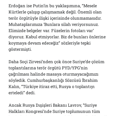
Çağırdı!..
Erdoğan ise Putin’in bu yaklaşımına, “Mesele
31/07/2026
Kürtlerle çalışıp çalışmamak değil. Önemli olan
terör örgütüyle ilişki içerisinde olunmamasıdır.
Muhataplarımıza ‘Bunlara silah veriyorsunuz.
Arşivler
Elimizde belgeler var. Füzelerin fotoları var’
diyoruz. Kabul etmiyorlar. Biz de bunları önlerine
Arşivler
koymaya devam edeceğiz” sözleriyle tepki
göstermişti.
Daha Soçi Zirvesi’nden çok önce Suriye’de çözüm
toplantılarına terör örgütü PYD/YPG’nin
çağrılması halinde masaya oturmayacağımızı
söyledik. Cumhurbaşkanlığı Sözcüsü İbrahim
Kalın, “Türkiye itiraz etti, Rusya o toplantıyı
erteledi” dedi.
Ancak Rusya Dışişleri Bakanı Lavrov, “Suriye
Halkları Kongresi’nde Suriye toplumunun tüm