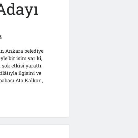
Adayı
z
in Ankara belediye
le bir isim var ki,
şok etkisi yarattı.
âtıyla ilgisini ve
babası Ata Kalkan,