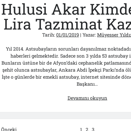
Kayınbaba
Hulusi Akar Kimd
Ankesörd
Tutukland
Lira Tazminat Ka
O
İse
Tarih:
01/01/2019
| Yazar:
Müyesser Yıldı
AKP
Belediye
Yıl 2014. Astsubayların sorunları dayanılmaz noktadadır
Başkan
haberleri gelmektedir. Sadece son 3 yılda 53 astsubay i
Adayı
Bunların üstüne bir de Afyon’daki cephanelik patlamasınd
Oldu…
şehit olunca astsubaylar, Ankara Abdi İpekçi Parkı’nda ö
İşte o günlerde bir emekli astsubay, internet sitesinde 
Başkanı…
Hulusi
Devamını okuyun
Akar
Kimden
250
Lira
Yazı
Önceki
1
2
3