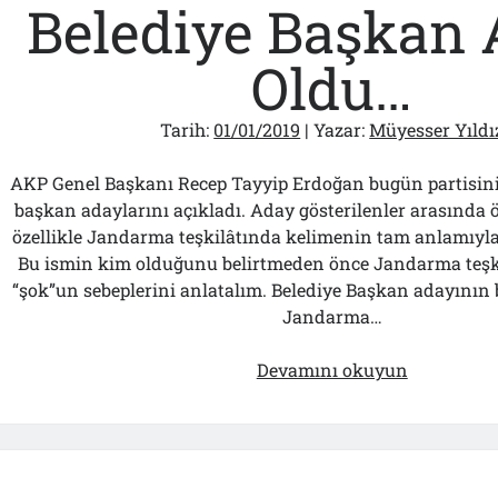
Belediye Başkan 
Oldu…
Tarih:
01/01/2019
| Yazar:
Müyesser Yıldı
AKP Genel Başkanı Recep Tayyip Erdoğan bugün partisin
başkan adaylarını açıkladı. Aday gösterilenler arasında öy
özellikle Jandarma teşkilâtında kelimenin tam anlamıyla 
Bu ismin kim olduğunu belirtmeden önce Jandarma teşkil
“şok”un sebeplerini anlatalım. Belediye Başkan adayının 
Jandarma…
Babası
Devamını okuyun
ve
Eşi
Çok
Tartışıldı…