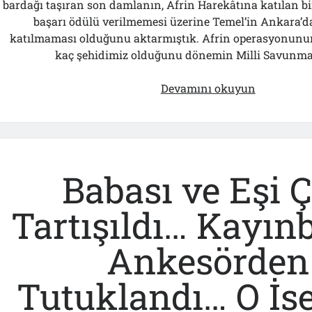
bardağı taşıran son damlanın, Afrin Harekâtına katılan bi
başarı ödülü verilmemesi üzerine Temel’in Ankara’da
katılmaması olduğunu aktarmıştık. Afrin operasyonunu
kaç şehidimiz olduğunu dönemin Milli Savunm
Afrin
Devamını okuyun
Şehidinde
Geriye
Böyle
Acı
Bir
Babası ve Eşi 
Gerçek
Kaldı!..
Tartışıldı… Kayın
Ankesörden
Tutuklandı… O İs