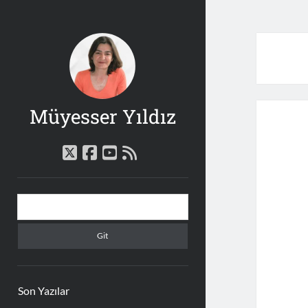
Müyesser Yıldız
twitter
facebook
youtube
rss
Yan
Arama
Menü
Son Yazılar