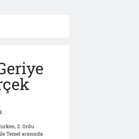
Geriye
rçek
z
nırken, 2. Ordu
ile Temel arasında