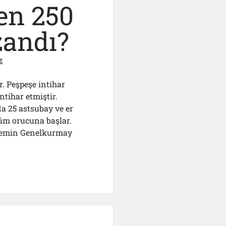
sı
en 250
en
ı…
zandı?
z
. Peşpeşe intihar
ntihar etmiştir.
a 25 astsubay ve er
lüm orucuna başlar.
dönemin Genelkurmay