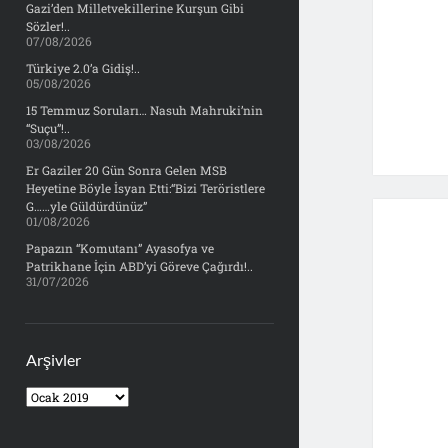
Gazi’den Milletvekillerine Kurşun Gibi
Sözler!..
07/08/2026
Türkiye 2.0’a Gidiş!..
05/08/2026
15 Temmuz Soruları… Nasuh Mahruki’nin
“Suçu”!..
03/08/2026
Er Gaziler 20 Gün Sonra Gelen MSB
Heyetine Böyle İsyan Etti:“Bizi Teröristlere
G……yle Güldürdünüz”
01/08/2026
Papazın “Komutanı” Ayasofya ve
Patrikhane İçin ABD’yi Göreve Çağırdı!..
31/07/2026
Arşivler
Arşivler