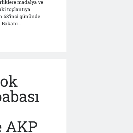
rliklere madalya ve
ki toplantıya
n 68’inci gününde
a Bakanı…
n
Çok
babası
e AKP