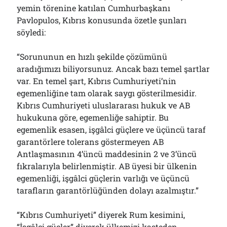
yemin törenine katılan Cumhurbaşkanı
Pavlopulos, Kıbrıs konusunda özetle şunları
söyledi:
“Sorununun en hızlı şekilde çözümünü
aradığımızı biliyorsunuz. Ancak bazı temel şartlar
var. En temel şart, Kıbrıs Cumhuriyeti’nin
egemenliğine tam olarak saygı gösterilmesidir.
Kıbrıs Cumhuriyeti uluslararası hukuk ve AB
hukukuna göre, egemenliğe sahiptir. Bu
egemenlik esasen, işgâlci güçlere ve üçüncü taraf
garantörlere tolerans göstermeyen AB
Antlaşmasının 4’üncü maddesinin 2 ve 3’üncü
fıkralarıyla belirlenmiştir. AB üyesi bir ülkenin
egemenliği, işgâlci güçlerin varlığı ve üçüncü
tarafların garantörlüğünden dolayı azalmıştır.”
“Kıbrıs Cumhuriyeti” diyerek Rum kesimini,
“İşgâlci güçler” diyerek ülkemizi kasteden