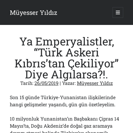
Müyesser Yıldız
ana
menüy
Yan
aç
Arama
Menü
Ya Emperyalistler,
“Türk Askeri
Kıbrıs’tan Çekiliyor”
Son Yazılar
Diye Algılarsa?!.
Gazi’den Milletvekillerine Kurşun Gibi Sözler!..
07/08/2026
Tarih:
26/05/2019
| Yazar:
Müyesser Yıldız
Türkiye 2.0’a Gidiş!..
05/08/2026
Son 15 günde Türkiye-Yunanistan ilişkilerinde
15 Temmuz Soruları… Nasuh Mahruki’nin “Suçu”!..
hangi gelişmeler yaşandı, gün gün özetleyelim.
03/08/2026
Er Gaziler 20 Gün Sonra Gelen MSB Heyetine Böyle İsyan Etti:“Bizi
10 milyonluk Yunanistan’ın Başbakanı Çipras 14
Teröristlere G……yle Güldürdünüz”
01/08/2026
Mayıs’ta, Doğu Akdeniz’de doğal gaz aramaya
Papazın “Komutanı” Ayasofya ve Patrikhane İçin ABD’yi Göreve
devam etmesi halinde Türkiye’ye ekonomik