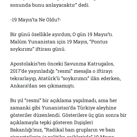
sonunda bunu anlayacaktır” dedi.
-19 Mayıs’ta Ne Oldu?-
Bir günü özellikle ayırdım; O gün 19 Mayıs’tı.
Malûm Yunanistan için 19 Mayıs, “Pontus
soykırımı” iftirası günü.
Apostolakis’ten önceki Savunma Katrugalos,
2017’de yayınladığı “resmi” mesajla o iftirayı
tekrarlayıp, Atatürk’ü “soykırımcı” ilân ederken,
Ankara’dan ses çıkmamıştı.
Bu yıl “resmi” bir açıklama yapılmadı, ama her
zamanki gibi Yunanistan’da Türkiye aleyhine
gösteriler düzenlendi. Gösterilere üç gün sonra bir
açıklamayla tepki gösteren Dışişleri
Bakanlığı’mız, “Radikal bazı grupların ve bazı
siyasetçilerin iç politika saikleriyle” 19 Mayıs