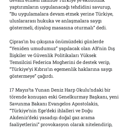
Çağırdı!..
yaptırımların uygulanacağı tehdidini savurup,
31/07/2026
“Bu uygulamalara devam etmek yerine Türkiye,
uluslararası hukuka ve anlaşmalara saygı
göstermeli, diyalog masasına oturmalı” dedi.
Arşivler
Arşivler
Çipras’ın bu çıkışına önümüzdeki günlerde
“Yeniden umudumuz” yapılacak olan AB’nin Dış
İlişkiler ve Güvenlik Politikaları Yüksek
Temsilcisi Federica Mogherini de destek verip,
“Türkiye’yi Kıbrıs’ın egemenlik haklarına saygı
göstermeye” çağırdı.
17 Mayıs’ta Yunan Deniz Harp Okulu’ndaki bir
törende konuşan eski Genelkurmay Başkanı, yeni
Savunma Bakanı Evangelos Apostolakis,
“Türkiye’nin Ege’deki ihlalleri ve Doğu
Akdeniz’deki yasadışı doğal gaz arama
faaliyetlerini” provokasyon olarak nitelendirip,