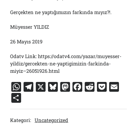
Gerçekten ne yaptığımızın farkında mıyız?!.
Müyesser YILDIZ
26 Mayıs 2019
Odatv Link: https://odatv4.com/yazar/muyesser-
yildiz/gercekten-ne-yaptigimizin-farkinda-
miyiz–26051926.html
W
T
X
Bl
M
F
R
P
E
h
el
u
a
a
e
o
m
S
at
e
e
st
c
d
c
ai
h
s
gr
s
o
e
di
k
l
ar
Kategori:
Uncategorized
A
a
k
d
b
t
et
e
p
m
y
o
o