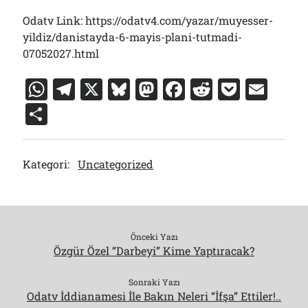
Odatv Link: https://odatv4.com/yazar/muyesser-
yildiz/danistayda-6-mayis-plani-tutmadi-
07052027.html
W
T
X
Bl
M
F
R
P
E
h
el
u
a
a
e
o
m
S
at
e
e
st
c
d
c
ai
h
s
gr
s
o
e
di
k
l
ar
Kategori:
Uncategorized
A
a
k
d
b
t
et
e
p
m
y
o
o
p
n
o
k
Önceki Yazı
Özgür Özel “Darbeyi” Kime Yaptıracak?
Sonraki Yazı
Odatv İddianamesi İle Bakın Neleri “İfşa” Ettiler!..