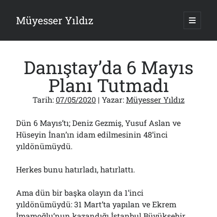
Müyesser Yıldız
ana
menüy
Yan
aç
Arama
Menü
Danıştay’da 6 Mayıs
Planı Tutmadı
Tarih:
07/05/2020
| Yazar:
Müyesser Yıldız
Son Yazılar
Dün 6 Mayıs’tı; Deniz Gezmiş, Yusuf Aslan ve
Türkiye 2.0’a Gidiş!..
05/08/2026
Hüseyin İnan’ın idam edilmesinin 48’inci
yıldönümüydü.
15 Temmuz Soruları… Nasuh Mahruki’nin “Suçu”!..
03/08/2026
Er Gaziler 20 Gün Sonra Gelen MSB Heyetine Böyle İsyan Etti:“Bizi
Herkes bunu hatırladı, hatırlattı.
Teröristlere G……yle Güldürdünüz”
01/08/2026
Ama dün bir başka olayın da 1’inci
Papazın “Komutanı” Ayasofya ve Patrikhane İçin ABD’yi Göreve
yıldönümüydü: 31 Mart’ta yapılan ve Ekrem
Çağırdı!..
31/07/2026
İmamoğlu’nun kazandığı İstanbul Büyükşehir