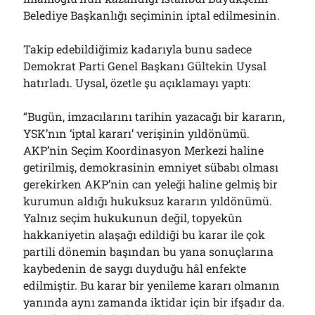
Bölmediğiniz Bir O Kalmıştı!..
Belediye Başkanlığı seçiminin iptal edilmesinin.
29/07/2026
Takip edebildiğimiz kadarıyla bunu sadece
Demokrat Parti Genel Başkanı Gültekin Uysal
Arşivler
hatırladı. Uysal, özetle şu açıklamayı yaptı:
Arşivler
“Bugün, imzacılarını tarihin yazacağı bir kararın,
YSK’nın ‘iptal kararı’ verişinin yıldönümü.
AKP’nin Seçim Koordinasyon Merkezi haline
getirilmiş, demokrasinin emniyet sübabı olması
gerekirken AKP’nin can yeleği haline gelmiş bir
kurumun aldığı hukuksuz kararın yıldönümü.
Yalnız seçim hukukunun değil, topyekûn
hakkaniyetin alaşağı edildiği bu karar ile çok
partili dönemin başından bu yana sonuçlarına
kaybedenin de saygı duyduğu hâl enfekte
edilmiştir. Bu karar bir yenileme kararı olmanın
yanında aynı zamanda iktidar için bir ifşadır da.