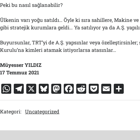
Peki bu nasıl sağlanabilir?
Ülkenin varı yoğu satıldı… Öyle ki sıra sahillere, Makine v
gibi stratejik kurumlara geldi… Ya satılıyor ya da A.Ş. yapıl
Buyursunlar, TRT’yi de A.Ş. yapsınlar veya özelleştirsinler
Kurulu’na kimleri atamak istiyorlarsa atasınlar…
Müyesser YILDIZ
17 Temmuz 2021
W
T
X
Bl
M
F
R
P
E
S
h
el
u
a
a
e
o
m
h
at
e
e
st
c
d
c
ai
ar
Kategori:
Uncategorized
s
gr
s
o
e
di
k
l
e
A
a
k
d
b
t
et
p
m
y
o
o