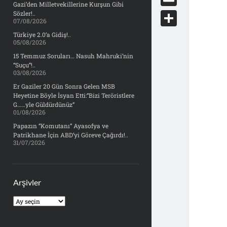
e
Gazi’den Milletvekillerine Kurşun Gibi
d
y
o
d
E
Sözler!..
b
07/08/2026
d
c
o
m
o
S
Türkiye 2.0’a Gidiş!..
i
k
05/08/2026
n
a
o
h
t
15 Temmuz Soruları… Nasuh Mahruki’nin
e
i
“Suçu”!..
k
a
03/08/2026
t
l
r
Er Gaziler 20 Gün Sonra Gelen MSB
Heyetine Böyle İsyan Etti:“Bizi Teröristlere
e
G……yle Güldürdünüz”
01/08/2026
Papazın “Komutanı” Ayasofya ve
Patrikhane İçin ABD’yi Göreve Çağırdı!..
31/07/2026
Arşivler
Arşivler