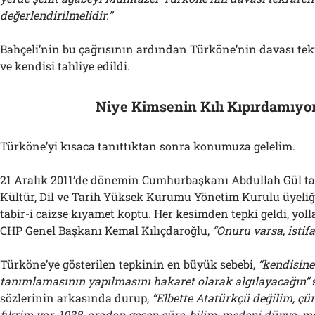
değerlendirilmelidir.”
Bahçeli’nin bu çağrısının ardından Türköne’nin davası tek
ve kendisi tahliye edildi.
Niye Kimsenin Kılı Kıpırdamıyo
Türköne’yi kısaca tanıttıktan sonra konumuza gelelim.
21 Aralık 2011’de dönemin Cumhurbaşkanı Abdullah Gül t
Kültür, Dil ve Tarih Yüksek Kurumu Yönetim Kurulu üyeliğ
tabir-i caizse kıyamet koptu. Her kesimden tepki geldi, yoll
CHP Genel Başkanı Kemal Kılıçdaroğlu,
“Onuru varsa, istifa
Türköne’ye gösterilen tepkinin en büyük sebebi,
“
k
endisine
tanımlamasının yapılmasını hakaret olarak algılayacağın”
sözlerinin arkasında durup,
“Elbette Atatürkçü değilim, ç
fikrim var. 1938, aradan geçen süre, bilim, medeni dünya,