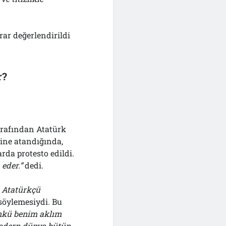
rar değerlendirildi
r?
arafından Atatürk
ine atandığında,
arda protesto edildi.
 eder.”
dedi.
 Atatürkçü
söylemesiydi. Bu
ünkü benim aklım
 modern dünya bütün