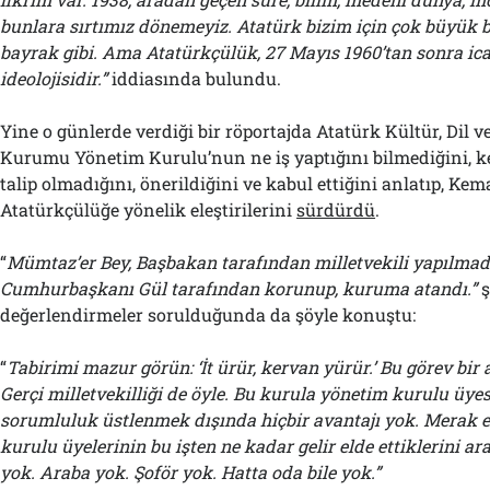
bunlara sırtımız dönemeyiz. Atatürk bizim için çok büyük bi
bayrak gibi. Ama Atatürkçülük, 27 Mayıs 1960’tan sonra ica
ideolojisidir.”
iddiasında bulundu.
Yine o günlerde verdiği bir röportajda Atatürk Kültür, Dil 
Kurumu Yönetim Kurulu’nun ne iş yaptığını bilmediğini, k
talip olmadığını, önerildiğini ve kabul ettiğini anlatıp, Ke
Atatürkçülüğe yönelik eleştirilerini
sürdürdü
.
“
Mümtaz’er Bey, Başbakan tarafından milletvekili yapılmad
Cumhurbaşkanı Gül tarafından korunup, kuruma atandı.”
ş
değerlendirmeler sorulduğunda da şöyle konuştu:
“
Tabirimi mazur görün: ‘İt ürür, kervan yürür.’ Bu görev bir a
Gerçi milletvekilliği de öyle. Bu kurula yönetim kurulu üye
sorumluluk üstlenmek dışında hiçbir avantajı yok. Merak 
kurulu üyelerinin bu işten ne kadar gelir elde ettiklerini ara
yok. Araba yok. Şoför yok. Hatta oda bile yok.”