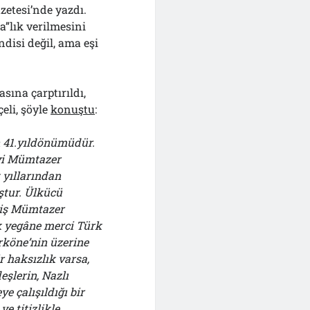
zetesi’nde yazdı.
a”lık verilmesini
ndisi değil, ama eşi
sına çarptırıldı,
eli, şöyle
konuştu
:
 41.yıldönümüdür.
yi Mümtazer
 yıllarından
ştur. Ülkücü
miş Mümtazer
k yegâne merci Türk
rköne’nin üzerine
r haksızlık varsa,
eşlerin, Nazlı
e çalışıldığı bir
e titizlikle