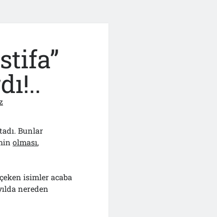
stifa”
ı!..
z
tadı. Bunlar
smin
olması
,
 çeken isimler acaba
 yılda nereden