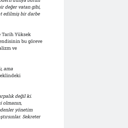
r değer vatan gibi,
t edilmiş bir darbe
ve Tarih Yüksek
endisinin bu göreve
malizm ve
ı, ama
eklindeki
rpalık değil ki.
si olmanın,
edenler yönetim
ştırsınlar. Sekreter