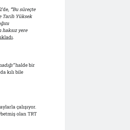
2’de,
“’Bu süreçte
 ve Tarih Yüksek
ğını
haksız yere
ıkladı
.
madığı”
halde bir
da kılı bile
ylarla çalışıyor.
aybetmiş olan TRT