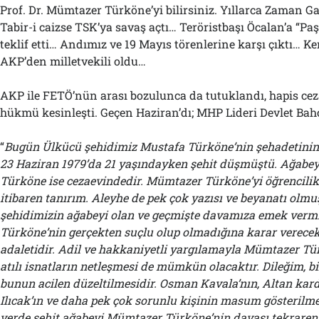
Prof. Dr. Mümtazer Türköne’yi bilirsiniz. Yıllarca Zaman Ga
Tabir-i caizse TSK’ya savaş açtı… Teröristbaşı Öcalan’a “Paş
teklif etti… Andımız ve 19 Mayıs törenlerine karşı çıktı… Ke
AKP’den milletvekili oldu…
AKP ile FETÖ’nün arası bozulunca da tutuklandı, hapis ceza
hükmü kesinleşti. Geçen Haziran’dı; MHP Lideri Devlet Bahç
“
Bugün Ülkücü şehidimiz Mustafa Türköne’nin şehadetinin
23 Haziran 1979’da 21 yaşındayken şehit düşmüştü. Ağabe
Türköne ise cezaevindedir. Mümtazer Türköne’yi öğrencilik
itibaren tanırım. Aleyhe de pek çok yazısı ve beyanatı olmu
şehidimizin ağabeyi olan ve geçmişte davamıza emek ver
Türköne’nin gerçekten suçlu olup olmadığına karar verece
adaletidir. Adil ve hakkaniyetli yargılamayla Mümtazer Tü
atılı isnatların netleşmesi de mümkün olacaktır. Dileğim, bi
bunun acilen düzeltilmesidir. Osman Kavala’nın, Altan kard
Ilıcak’ın ve daha pek çok sorunlu kişinin masum gösterilmey
yerde şehit ağabeyi Mümtazer Türköne’nin davası tekraren v