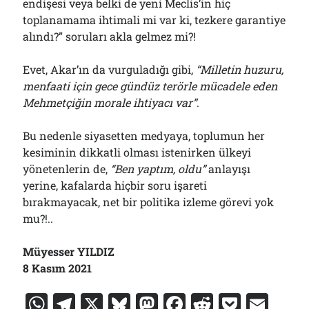
endişesi veya belki de yeni Meclis’in hiç
toplanamama ihtimali mi var ki, tezkere garantiye
alındı?” soruları akla gelmez mi?!
Evet, Akar’ın da vurguladığı gibi,
“Milletin huzuru,
menfaati için gece gündüz terörle mücadele eden
Mehmetçiğin morale ihtiyacı var”
.
Bu nedenle siyasetten medyaya, toplumun her
kesiminin dikkatli olması istenirken ülkeyi
yönetenlerin de,
“Ben yaptım, oldu”
anlayışı
yerine, kafalarda hiçbir soru işareti
bırakmayacak, net bir politika izleme görevi yok
mu?!..
Müyesser YILDIZ
8 Kasım 2021
W
T
X
Bl
M
F
R
P
E