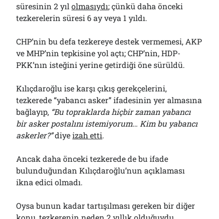
süresinin 2 yıl
olmasıydı
; çünkü daha önceki
Çağırdı!..
31/07/2026
tezkerelerin süresi 6 ay veya 1 yıldı.
CHP’nin bu defa tezkereye destek vermemesi, AKP
ve MHP’nin tepkisine yol açtı; CHP’nin, HDP-
Arşivler
PKK’nın isteğini yerine getirdiği öne sürüldü.
Arşivler
Kılıçdaroğlu ise karşı çıkış gerekçelerini,
tezkerede “yabancı asker” ifadesinin yer almasına
bağlayıp,
“Bu topraklarda hiçbir zaman yabancı
bir asker postalını istemiyorum… Kim bu yabancı
askerler?”
diye
izah etti
.
Ancak daha önceki tezkerede de bu ifade
bulunduğundan Kılıçdaroğlu’nun açıklaması
ikna edici olmadı.
Oysa bunun kadar tartışılması gereken bir diğer
konu, tezkerenin neden 2 yıllık olduğuydu.