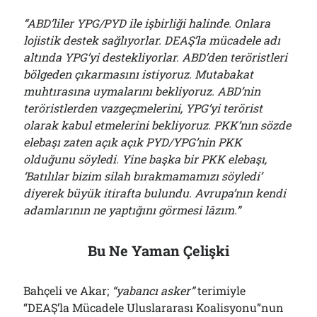
“ABD’liler YPG/PYD ile işbirliği halinde. Onlara
lojistik destek sağlıyorlar. DEAŞ’la mücadele adı
altında YPG’yi destekliyorlar. ABD’den teröristleri
bölgeden çıkarmasını istiyoruz. Mutabakat
muhtırasına uymalarını bekliyoruz. ABD’nin
teröristlerden vazgeçmelerini, YPG’yi terörist
olarak kabul etmelerini bekliyoruz. PKK’nın sözde
elebaşı zaten açık açık PYD/YPG’nin PKK
olduğunu söyledi. Yine başka bir PKK elebaşı,
‘Batılılar bizim silah bırakmamamızı söyledi’
diyerek büyük itirafta bulundu. Avrupa’nın kendi
adamlarının ne yaptığını görmesi lâzım.”
Bu Ne Yaman Çelişki
Bahçeli ve Akar;
“yabancı asker”
terimiyle
“DEAŞ’la Mücadele Uluslararası Koalisyonu”nun