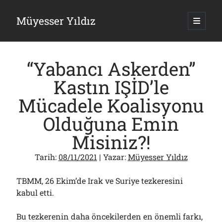
Müyesser Yıldız
ana
menüy
Yan
aç
Arama
Menü
“Yabancı Askerden”
Kastın IŞİD’le
Mücadele Koalisyonu
Son Yazılar
Olduğuna Emin
Gazi’den Milletvekillerine Kurşun Gibi Sözler!..
Misiniz?!
07/08/2026
Türkiye 2.0’a Gidiş!..
Tarih:
08/11/2021
| Yazar:
Müyesser Yıldız
05/08/2026
15 Temmuz Soruları… Nasuh Mahruki’nin “Suçu”!..
03/08/2026
TBMM, 26 Ekim’de Irak ve Suriye tezkeresini
Er Gaziler 20 Gün Sonra Gelen MSB Heyetine Böyle İsyan Etti:“Bizi
kabul etti.
Teröristlere G……yle Güldürdünüz”
01/08/2026
Bu tezkerenin daha öncekilerden en önemli farkı,
Papazın “Komutanı” Ayasofya ve Patrikhane İçin ABD’yi Göreve