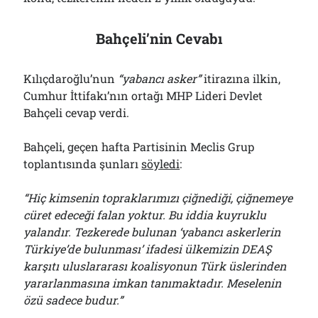
Bahçeli’nin Cevabı
Kılıçdaroğlu’nun
“
y
abancı asker”
itirazına ilkin,
Cumhur İttifakı’nın ortağı MHP Lideri Devlet
Bahçeli cevap verdi.
Bahçeli, geçen hafta Partisinin Meclis Grup
toplantısında şunları
söyledi
:
“Hiç kimsenin topraklarımızı çiğnediği, çiğnemeye
cüret edeceği falan yoktur. Bu iddia kuyruklu
yalandır. Tezkerede bulunan ‘yabancı askerlerin
Türkiye’de bulunması’ ifadesi ülkemizin DEAŞ
karşıtı uluslararası koalisyonun Türk üslerinden
yararlanmasına imkan tanımaktadır. Meselenin
özü sadece budur.”