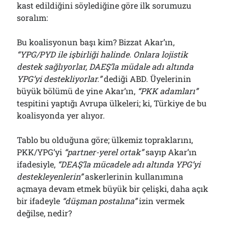
kast edildiğini söylediğine göre ilk sorumuzu
soralım:
Bu koalisyonun başı kim? Bizzat Akar’ın,
“YPG/PYD ile işbirliği halinde. Onlara lojistik
destek sağlıyorlar, DAEŞ’la müdale adı altında
YPG’yi destekliyorlar.”
dediği ABD. Üyelerinin
büyük bölümü de yine Akar’ın,
“PKK adamları”
tespitini yaptığı Avrupa ülkeleri; ki, Türkiye de bu
koalisyonda yer alıyor.
Tablo bu olduğuna göre; ülkemiz topraklarını,
PKK/YPG’yi
“partner-yerel ortak”
sayıp Akar’ın
ifadesiyle,
“DEAŞ’la mücadele adı altında YPG’yi
destekleyenlerin”
askerlerinin kullanımına
açmaya devam etmek büyük bir çelişki, daha açık
bir ifadeyle
“düşman postalına”
izin vermek
değilse, nedir?