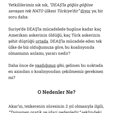
Yetkililerimiz sık sık,
“DEAŞ’la göğüs göğüse
savaşan tek NATO ülkesi Türkiye’dir”
diyor
ya; bir
soru daha:
Suriye’de DEAŞ’la mücadelede bugüne kadar kaç
Amerikan askerinin öldüğü, kaç Türk askerinin
şehit düştüğü
ortada
. DEAŞ’la mücadele eden tek
ülke de biz olduğumuza göre, bu koalisyonda
olmamızın anlamı, yararı nedir?
Daha önce de
yazdığımız
gibi, gelinen bu noktada
en azından o koalisyondan çekilmemiz gerekmez
mi?
O Nedenler Ne?
Akar’ın, tezkerenin süresinin 2 yıl olmasıyla ilgili,
“Tamamen pratik ve idari nedenledir.”
şeklindeki