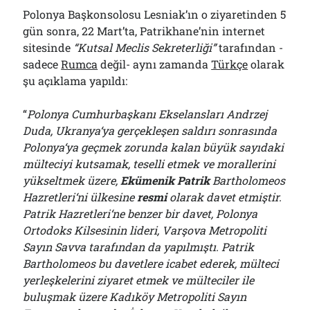
Polonya Başkonsolosu Lesniak’ın o ziyaretinden 5
gün sonra, 22 Mart’ta, Patrikhane’nin internet
sitesinde
“Kutsal Meclis Sekreterliği”
tarafından -
sadece
Rumca
değil- aynı zamanda
Türkçe
olarak
şu açıklama yapıldı:
“
Polonya Cumhurbaşkanı Ekselansları Andrzej
Duda, Ukranya‘ya gerçekleşen saldırı sonrasında
Polonya‘ya geçmek zorunda kalan büyük sayıdaki
mülteciyi kutsamak, teselli etmek ve morallerini
yükseltmek üzere,
Ekümenik Patrik
Bartholomeos
Hazretleri‘ni ülkesine
resmi
olarak davet etmiştir.
Patrik Hazretleri‘ne benzer bir davet, Polonya
Ortodoks Kilsesinin lideri, Varşova Metropoliti
Sayın Savva tarafından da yapılmıştı. Patrik
Bartholomeos bu davetlere icabet ederek, mülteci
yerleşkelerini ziyaret etmek ve mülteciler ile
buluşmak üzere Kadıköy Metropoliti Sayın