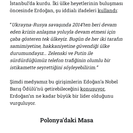
İstanbul’da kurdu. İki ülke heyetlerinin buluşması
Çağırdı!..
31/07/2026
öncesinde Erdoğan, şu iddialı ifadeleri
kullandı
:
“
Ukrayna-Rusya savaşında 2014’ten beri devam
eden krizin anlaşma yoluyla devam etmesi için
Arşivler
çaba gösteren tek ülkeyiz. Bugün de her iki tarafın
Arşivler
samimiyetine, hakkaniyetine güvendiği ülke
durumundayız… Zelenski ve Putin ile
sürdürdüğümüz telefon trafiğinin olumlu bir
istikamette seyrettiğini söyleyebilirim.”
Şimdi medyamız bu girişimlerin Edoğan’a Nobel
Barış Ödülü’nü getirebileceğini
konuşuyor
,
Erdoğan’ın ne kadar büyük bir lider olduğunu
vurguluyor.
Polonya’daki Masa