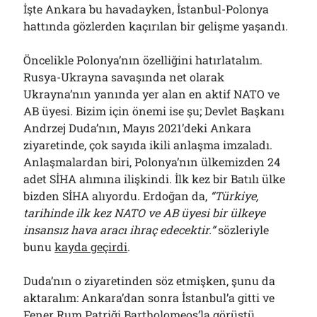
İşte Ankara bu havadayken, İstanbul-Polonya
hattında gözlerden kaçırılan bir gelişme yaşandı.
Öncelikle Polonya’nın özelliğini hatırlatalım.
Rusya-Ukrayna savaşında net olarak
Ukrayna’nın yanında yer alan en aktif NATO ve
AB üyesi. Bizim için önemi ise şu; Devlet Başkanı
Andrzej Duda’nın, Mayıs 2021’deki Ankara
ziyaretinde, çok sayıda ikili anlaşma imzaladı.
Anlaşmalardan biri, Polonya’nın ülkemizden 24
adet SİHA alımına ilişkindi. İlk kez bir Batılı ülke
bizden SİHA alıyordu. Erdoğan da,
“Türkiye,
tarihinde ilk kez NATO ve AB üyesi bir ülkeye
insansız hava aracı ihraç edecektir.”
sözleriyle
bunu
kayda geçirdi
.
Duda’nın o ziyaretinden söz etmişken, şunu da
aktaralım: Ankara’dan sonra İstanbul’a gitti ve
Fener Rum Patriği Bartholomeos’la görüştü.