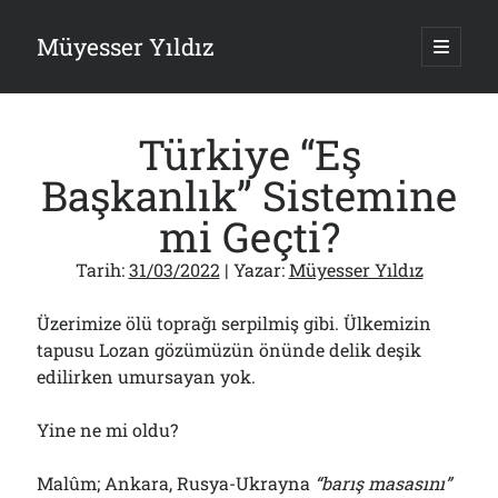
Müyesser Yıldız
ana
menüy
Yan
aç
Arama
Menü
Türkiye “Eş
Başkanlık” Sistemine
mi Geçti?
Son Yazılar
Tarih:
31/03/2022
| Yazar:
Müyesser Yıldız
Gazi’den Milletvekillerine Kurşun Gibi Sözler!..
07/08/2026
Üzerimize ölü toprağı serpilmiş gibi. Ülkemizin
Türkiye 2.0’a Gidiş!..
tapusu Lozan gözümüzün önünde delik deşik
05/08/2026
edilirken umursayan yok.
15 Temmuz Soruları… Nasuh Mahruki’nin “Suçu”!..
03/08/2026
Yine ne mi oldu?
Er Gaziler 20 Gün Sonra Gelen MSB Heyetine Böyle İsyan Etti:“Bizi
Teröristlere G……yle Güldürdünüz”
01/08/2026
Malûm; Ankara, Rusya-Ukrayna
“barış masasını”
Papazın “Komutanı” Ayasofya ve Patrikhane İçin ABD’yi Göreve