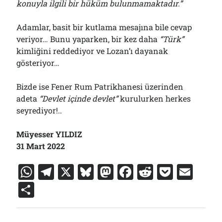
konuyla ilgili bir hüküm bulunmamaktadır.”
Adamlar, basit bir kutlama mesajına bile cevap
veriyor… Bunu yaparken, bir kez daha
“Türk”
kimliğini reddediyor ve Lozan’ı dayanak
gösteriyor…
Bizde ise Fener Rum Patrikhanesi üzerinden
adeta
“Devlet içinde devlet”
kurulurken herkes
seyrediyor!..
Müyesser YILDIZ
31 Mart 2022
W
T
X
Bl
M
F
R
P
E
h
el
u
a
a
e
o
m
S
at
e
e
st
c
d
c
ai
h
s
gr
s
o
e
di
k
l
ar