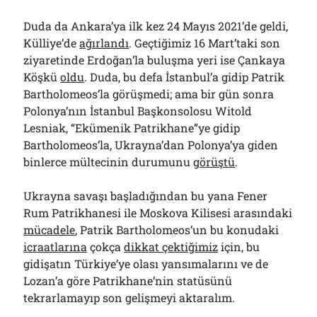
Duda da Ankara’ya ilk kez 24 Mayıs 2021’de geldi,
Külliye’de
ağırlandı
. Geçtiğimiz 16 Mart’taki son
ziyaretinde Erdoğan’la buluşma yeri ise Çankaya
Köşkü
oldu
. Duda, bu defa İstanbul’a gidip Patrik
Bartholomeos’la görüşmedi; ama bir gün sonra
Polonya’nın İstanbul Başkonsolosu Witold
Lesniak, “Ekümenik Patrikhane”ye gidip
Bartholomeos’la, Ukrayna’dan Polonya’ya giden
binlerce mültecinin durumunu
görüştü
.
Ukrayna savaşı başladığından bu yana Fener
Rum Patrikhanesi ile Moskova Kilisesi arasındaki
mücadele
, Patrik Bartholomeos’un bu konudaki
icraatlarına
çokça
dikkat çektiğimiz
için, bu
gidişatın Türkiye’ye olası yansımalarını ve de
Lozan’a göre Patrikhane’nin statüsünü
tekrarlamayıp son gelişmeyi aktaralım.