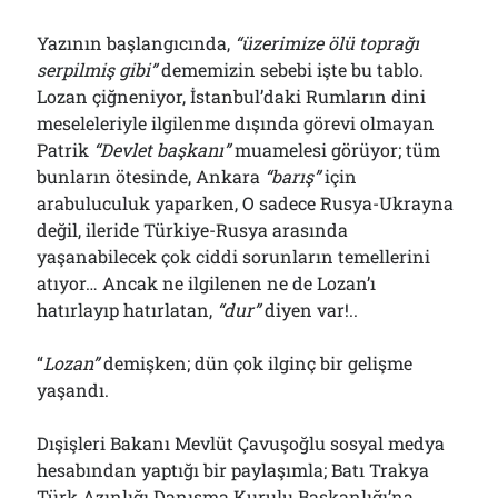
Yazının başlangıcında,
“
ü
zerimize ölü toprağı
serpilmiş gibi”
dememizin sebebi işte bu tablo.
Lozan çiğneniyor, İstanbul’daki Rumların dini
meseleleriyle ilgilenme dışında görevi olmayan
Patrik
“Devlet başkanı”
muamelesi görüyor; tüm
bunların ötesinde, Ankara
“barış”
için
arabuluculuk yaparken, O sadece Rusya-Ukrayna
değil, ileride Türkiye-Rusya arasında
yaşanabilecek çok ciddi sorunların temellerini
atıyor… Ancak ne ilgilenen ne de Lozan’ı
hatırlayıp hatırlatan,
“dur”
diyen var!..
“
Lozan”
demişken; dün çok ilginç bir gelişme
yaşandı.
Dışişleri Bakanı Mevlüt Çavuşoğlu sosyal medya
hesabından yaptığı bir paylaşımla; Batı Trakya
Türk Azınlığı Danışma Kurulu Başkanlığı’na