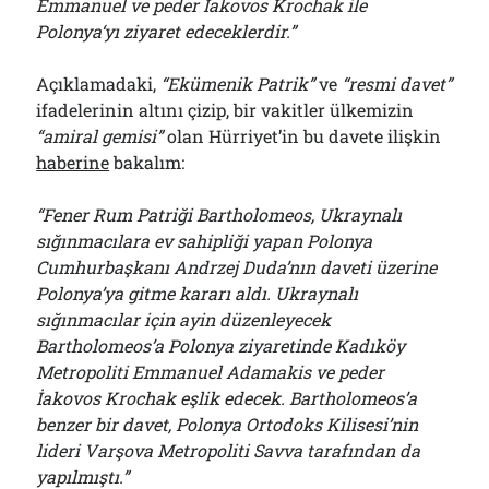
Emmanuel ve peder İakovos Krochak ile
Polonya‘yı ziyaret edeceklerdir.”
Açıklamadaki,
“Ekümenik Patrik”
ve
“resmi davet”
ifadelerinin altını çizip, bir vakitler ülkemizin
“amiral gemisi”
olan Hürriyet’in bu davete ilişkin
haberine
bakalım:
“
Fener Rum Patriği Bartholomeos, Ukraynalı
sığınmacılara ev sahipliği yapan Polonya
Cumhurbaşkanı Andrzej Duda’nın daveti üzerine
Polonya’ya gitme kararı aldı. Ukraynalı
sığınmacılar için ayin düzenleyecek
Bartholomeos’a Polonya ziyaretinde Kadıköy
Metropoliti Emmanuel Adamakis ve peder
İakovos Krochak eşlik edecek. Bartholomeos’a
benzer bir davet, Polonya Ortodoks Kilisesi’nin
lideri Varşova Metropoliti Savva tarafından da
yapılmıştı.”