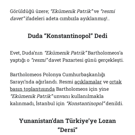
Görüldüğü üzere;
“Ekümenik Patrik”
ve
“resmi
davet”
ifadeleri adeta cımbızla ayıklanmış!..
Duda “Konstantinopol” Dedi
Evet, Duda’nın
“Ekümenik Patrik”
Bartholomeos’a
yaptığı o
“
r
esmi”
davet Pazartesi günü gerçekleşti.
Bartholomeos Polonya Cumhurbaşkanlığı
Sarayı’nda ağırlandı. Resmi
açıklamalar
ve
ortak
basın toplantısında
Bartholomeos için yine
“Ekümenik Patrik”
unvanı kullanılmakla
kalınmadı, İstanbul için
“Konstantinopol”
denildi.
Yunanistan’dan Türkiye’ye Lozan
“Dersi”