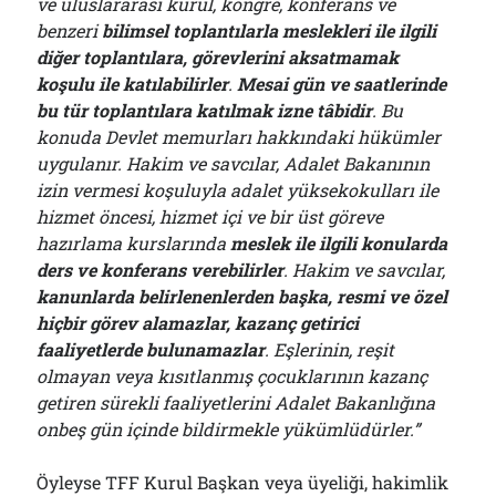
ve uluslararası kurul, kongre, konferans ve
benzeri
bilimsel toplantılarla meslekleri ile ilgili
diğer toplantılara, görevlerini aksatmamak
koşulu ile katılabilirler
.
Mesai gün ve saatlerinde
bu tür toplantılara katılmak izne tâbidir
. Bu
konuda Devlet memurları hakkındaki hükümler
uygulanır. Hakim ve savcılar, Adalet Bakanının
izin vermesi koşuluyla adalet yüksekokulları ile
hizmet öncesi, hizmet içi ve bir üst göreve
hazırlama kurslarında
meslek ile ilgili konularda
ders ve konferans verebilirler
. Hakim ve savcılar,
kanunlarda belirlenenlerden başka, resmi ve özel
hiçbir görev alamazlar, kazanç getirici
faaliyetlerde bulunamazlar
. Eşlerinin, reşit
olmayan veya kısıtlanmış çocuklarının kazanç
getiren sürekli faaliyetlerini Adalet Bakanlığına
onbeş gün içinde bildirmekle yükümlüdürler.”
Öyleyse TFF Kurul Başkan veya üyeliği, hakimlik