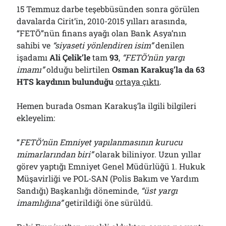
15 Temmuz darbe teşebbüsünden sonra görülen
davalarda Cirit’in, 2010-2015 yılları arasında,
“FETÖ”nün finans ayağı olan Bank Asya’nın
sahibi ve
“siyaseti yönlendiren isim”
denilen
işadamı
Ali Çelik’le
tam
93
,
“FETÖ’nün yargı
imamı”
olduğu belirtilen
Osman Karakuş’la da 63
HTS kaydının bulunduğu
ortaya çıktı
.
Hemen burada Osman Karakuş’la ilgili bilgileri
ekleyelim:
“
FETÖ’nün Emniyet yapılanmasının kurucu
mimarlarından biri”
olarak biliniyor. Uzun yıllar
görev yaptığı Emniyet Genel Müdürlüğü 1. Hukuk
Müşavirliği ve POL-SAN (Polis Bakım ve Yardım
Sandığı) Başkanlığı döneminde,
“üst yargı
imamlığına”
getirildiği öne sürüldü.