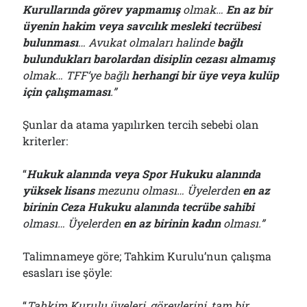
Kurullarında görev yapmamış
olmak…
En az bir
üyenin hakim veya savcılık mesleki tecrübesi
bulunması
… Avukat olmaları halinde
bağlı
bulundukları barolardan disiplin cezası almamış
olmak… TFF’ye bağlı
herhangi bir üye veya kulüp
için çalışmaması
.”
Şunlar da atama yapılırken tercih sebebi olan
kriterler:
“
Hukuk alanında veya Spor Hukuku alanında
yüksek lisans
mezunu olması… Üyelerden
en az
birinin Ceza Hukuku alanında tecrübe sahibi
olması… Üyelerden
en az birinin kadın
olması.”
Talimnameye göre; Tahkim Kurulu’nun çalışma
esasları ise şöyle:
“
Tahkim Kurulu üyeleri, görevlerini, tam bir