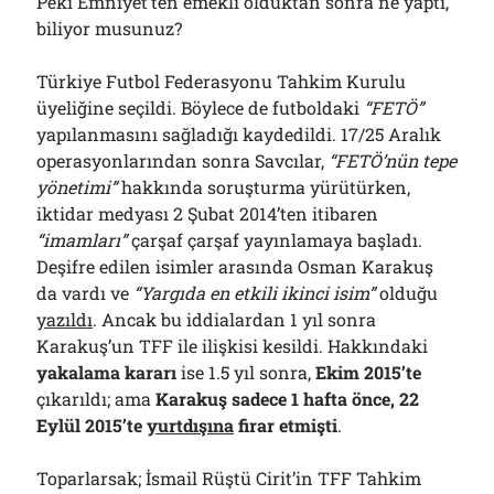
Peki Emniyet’ten emekli olduktan sonra ne yaptı,
biliyor musunuz?
Türkiye Futbol Federasyonu Tahkim Kurulu
üyeliğine seçildi. Böylece de futboldaki
“FETÖ”
yapılanmasını sağladığı kaydedildi. 17/25 Aralık
operasyonlarından sonra Savcılar,
“FETÖ’nün tepe
yönetimi”
hakkında soruşturma yürütürken,
iktidar medyası 2 Şubat 2014’ten itibaren
“imamları”
çarşaf çarşaf yayınlamaya başladı.
Deşifre edilen isimler arasında Osman Karakuş
da vardı ve
“Yargıda en etkili ikinci isim”
olduğu
yazıldı
. Ancak bu iddialardan 1 yıl sonra
Karakuş’un TFF ile ilişkisi kesildi. Hakkındaki
yakalama kararı
ise 1.5 yıl sonra,
Ekim 2015’te
çıkarıldı; ama
Karakuş sadece 1 hafta önce, 22
Eylül 2015’te
yurtdışına
firar etmişti
.
Toparlarsak; İsmail Rüştü Cirit’in TFF Tahkim