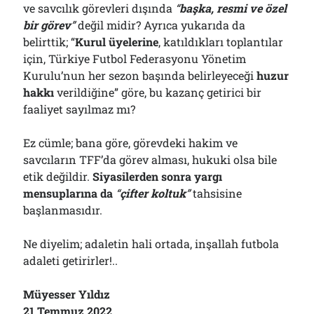
ve savcılık görevleri dışında
“
b
aşka, resmi ve özel
bir görev
”
değil midir? Ayrıca yukarıda da
belirttik; “
Kurul üyelerine
, katıldıkları toplantılar
için, Türkiye Futbol Federasyonu Yönetim
Kurulu’nun her sezon başında belirleyeceği
huzur
hakkı
verildiğine” göre, bu kazanç getirici bir
faaliyet sayılmaz mı?
Ez cümle; bana göre, görevdeki hakim ve
savcıların TFF’da görev alması, hukuki olsa bile
etik değildir.
Siyasilerden sonra yargı
mensuplarına da
“
çifter koltuk
”
tahsisine
başlanmasıdır.
Ne diyelim; adaletin hali ortada, inşallah futbola
adaleti getirirler!..
Müyesser Yıldız
21 Temmuz 2022