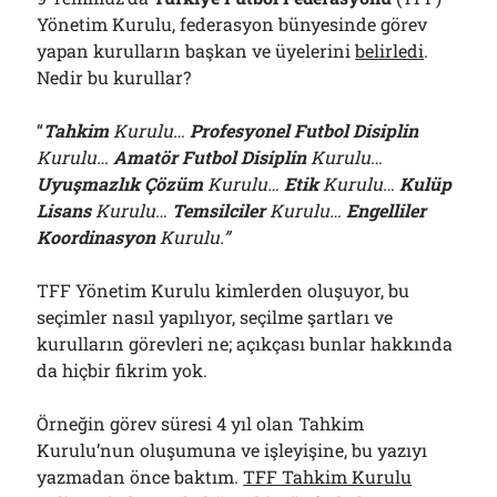
01/08/2026
Yönetim Kurulu, federasyon bünyesinde görev
yapan kurulların başkan ve üyelerini
belirledi
.
Nedir bu kurullar?
Arşivler
“
Tahkim
Kurulu…
Profesyonel
Futbol Disiplin
Arşivler
Kurulu…
Amatör Futbol Disiplin
Kurulu…
Uyuşmazlık Çözüm
Kurulu…
Etik
Kurulu…
Kulüp
Lisans
Kurulu…
Temsilciler
Kurulu…
Engelliler
Koordinasyon
Kurulu.”
TFF Yönetim Kurulu kimlerden oluşuyor, bu
seçimler nasıl yapılıyor, seçilme şartları ve
kurulların görevleri ne; açıkçası bunlar hakkında
da hiçbir fikrim yok.
Örneğin görev süresi 4 yıl olan Tahkim
Kurulu’nun oluşumuna ve işleyişine, bu yazıyı
yazmadan önce baktım.
TFF Tahkim Kurulu