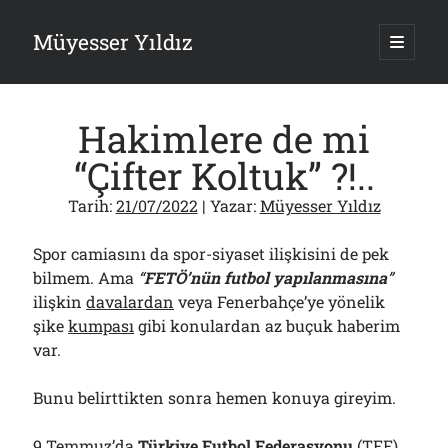
Müyesser Yıldız
ana
menüy
Yan
aç
Arama
Menü
Hakimlere de mi
“Çifter Koltuk” ?!..
Tarih:
21/07/2022
| Yazar:
Müyesser Yıldız
Son Yazılar
Spor camiasını da spor-siyaset ilişkisini de pek
Asırlık Devlete Bir Haftada Yeni Gömlek Biçilecek Öyle mi?!..
09/08/2026
bilmem. Ama
“
FETÖ’nün futbol yapılanmasına
”
ilişkin
davalardan
veya Fenerbahçe’ye yönelik
Gazi’den Milletvekillerine Kurşun Gibi Sözler!..
07/08/2026
şike
kumpası
gibi konulardan az buçuk haberim
Türkiye 2.0’a Gidiş!..
var.
05/08/2026
15 Temmuz Soruları… Nasuh Mahruki’nin “Suçu”!..
Bunu belirttikten sonra hemen konuya gireyim.
03/08/2026
Er Gaziler 20 Gün Sonra Gelen MSB Heyetine Böyle İsyan Etti:“Bizi
9 Temmuz’da
Türkiye Futbol Federasyonu
(TFF)
Teröristlere G……yle Güldürdünüz”