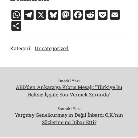
W
T
X
Bl
M
F
R
P
E
h
el
u
a
a
e
o
m
S
at
e
e
st
c
d
c
ai
h
s
gr
s
o
e
di
k
l
ar
Kategori:
Uncategorized
A
a
k
d
b
t
et
e
p
m
y
o
o
p
n
o
k
Önceki Yazı
ABD’den Ankara’ya Kıbrıs Mesajı: “Türkiye Bu
Haksız İşgâle Son Vermek Zorunda”
Sonraki Yazı
Yargıtay Genelkurmay’ın Değil İhbarcı O.K.’nın
Sözlerine mi İtibar Etti?