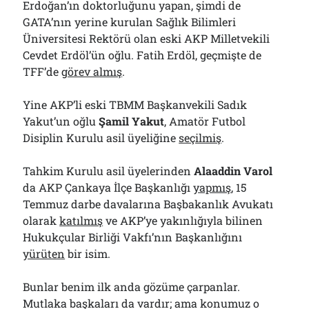
Erdoğan’ın doktorluğunu yapan, şimdi de
GATA’nın yerine kurulan Sağlık Bilimleri
Üniversitesi Rektörü olan eski AKP Milletvekili
Cevdet Erdöl’ün oğlu. Fatih Erdöl, geçmişte de
TFF’de
görev almış
.
Yine AKP’li eski TBMM Başkanvekili Sadık
Yakut’un oğlu
Şamil Yakut
, Amatör Futbol
Disiplin Kurulu asil üyeliğine
seçilmiş
.
Tahkim Kurulu asil üyelerinden
Alaaddin Varol
da AKP Çankaya İlçe Başkanlığı
yapmış
, 15
Temmuz darbe davalarına Başbakanlık Avukatı
olarak
katılmış
ve AKP’ye yakınlığıyla bilinen
Hukukçular Birliği Vakfı’nın Başkanlığını
yürüten
bir isim.
Bunlar benim ilk anda gözüme çarpanlar.
Mutlaka başkaları da vardır; ama konumuz o