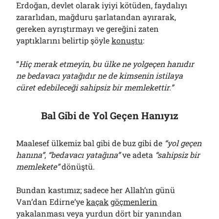
Erdoğan, devlet olarak iyiyi kötüden, faydalıyı
Çağırdı!..
31/07/2026
zararlıdan, mağduru şarlatandan ayırarak,
gereken ayrıştırmayı ve gereğini zaten
yaptıklarını belirtip şöyle
konuştu
:
Arşivler
“
Hiç merak etmeyin, bu ülke ne yolgeçen hanıdır
Arşivler
ne bedavacı yatağıdır ne de kimsenin istilaya
cüret edebileceği sahipsiz bir memlekettir.”
Bal Gibi de Yol Geçen Hanıyız
Maalesef ülkemiz bal gibi de buz gibi de
“yol geçen
hanına”
,
“bedavacı yatağına”
ve adeta
“sahipsiz bir
memlekete”
dönüştü.
Bundan kastımız; sadece her Allah’ın günü
Van’dan Edirne’ye
kaçak
göçmenlerin
yakalanması veya yurdun dört bir yanından