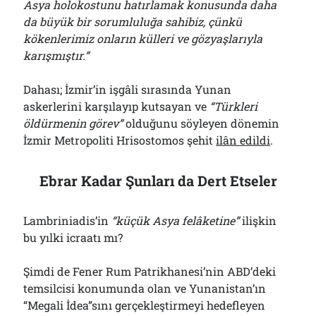
Asya holokostunu hatırlamak konusunda daha
da büyük bir sorumluluğa sahibiz, çünkü
kökenlerimiz onların külleri ve gözyaşlarıyla
karışmıştır.”
Dahası; İzmir’in işgâli sırasında Yunan
askerlerini karşılayıp kutsayan ve
“Türkleri
öldürmenin görev”
olduğunu söyleyen dönemin
İzmir Metropoliti Hrisostomos şehit
ilân edildi
.
Ebrar Kadar Şunları da Dert Etseler
Lambriniadis’in
“küçük Asya felâketine”
ilişkin
bu yılki icraatı mı?
Şimdi de Fener Rum Patrikhanesi’nin ABD’deki
temsilcisi konumunda olan ve Yunanistan’ın
“Megali İdea”sını gerçekleştirmeyi hedefleyen