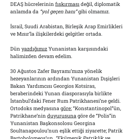
DEAŞ hücrelerinin
fışkırması
değil, diplomatik
anlamda da
“yol geçen hanı”
gibi olmamız.
İsrail, Suudi Arabistan, Birleşik Arap Emirlikleri
ve Mısır’la ilişkilerdeki gelgitler ortada.
Dün
yazdığımız
Yunanistan karşısındaki
halimizden devam edelim.
30 Ağustos Zafer Bayramı’mıza yönelik
hezeyanlarının ardından Yunanistan Dışişleri
Bakan Yardımcısı Georgios Kotsiras,
beraberindeki Yunan diasporasıyla birlikte
İstanbul’daki Fener Rum Patrikhanesi’ne geldi.
Ortodoks medyasına
göre
; “Konstantinopol”ün,
Patrikhane’nin
duyurusuna
göre de “Polis”in
Yunanistan Başkonsolosu Georgina
Soultanapoulou’nun eşlik ettiği ziyarette; Patrik
Bartoholomeos’un,
“Ekümenik Patriklik ve