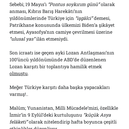
Sebebi; 19 Mayıs’ı
“Pontus soykırım günü”
olarak
anması, Kıbrıs Barış Harekâtı’nın
yıldönümlerinde Türkiye için
“işgâlci”
demesi,
Patrikhane konusunda ülkemizi Biden’a şikâyet
etmesi, Ayasofya’nın camiye çevrilmesi üzerine
“ulusal yas”
ilân etmesiydi.
Son icraatı ise geçen ayki Lozan Antlaşması’nın
100’üncü yıldönümünde ABD’de düzenlenen
Lozan karşıtı bir toplantıya hamilik etmek
olmuştu
.
Meğer Türkiye karşıtı daha başka yapacakları
varmış!..
Malûm; Yunanistan, Milli Mücadele’mizi, özellikle
İzmir’in 9 Eylül’deki kurtuluşunu
“küçük Asya
felâketi”
olarak nitelendirip hafta boyunca çeşitli
etkinlikler düzenliyor.