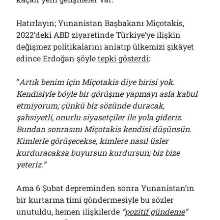
Hatırlayın; Yunanistan Başbakanı Miçotakis,
2022’deki ABD ziyaretinde Türkiye’ye ilişkin
değişmez politikalarını anlatıp ülkemizi şikâyet
edince Erdoğan şöyle
tepki gösterdi
:
“
Artık benim için Miçotakis diye birisi yok.
Kendisiyle böyle bir görüşme yapmayı asla kabul
etmiyorum; çünkü biz sözünde duracak,
şahsiyetli, onurlu siyasetçiler ile yola gideriz.
Bundan sonrasını Miçotakis kendisi düşünsün.
Kimlerle görüşecekse, kimlere nasıl üsler
kurduracaksa buyursun kurdursun; biz bize
yeteriz.”
Ama 6 Şubat depreminden sonra Yunanistan’ın
bir kurtarma timi göndermesiyle bu sözler
unutuldu, hemen ilişkilerde
“
pozitif gündeme
”