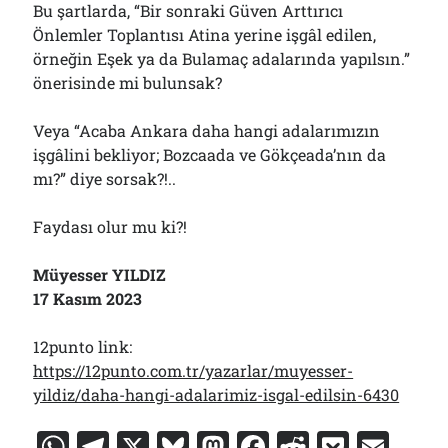
Bu şartlarda, “Bir sonraki Güven Arttırıcı
Önlemler Toplantısı Atina yerine işgâl edilen,
örneğin Eşek ya da Bulamaç adalarında yapılsın.”
önerisinde mi bulunsak?
Veya “Acaba Ankara daha hangi adalarımızın
işgâlini bekliyor; Bozcaada ve Gökçeada’nın da
mı?” diye sorsak?!..
Faydası olur mu ki?!
Müyesser YILDIZ
17 Kasım 2023
12punto link:
https://12punto.com.tr/yazarlar/muyesser-
yildiz/daha-hangi-adalarimiz-isgal-edilsin-6430
W
T
X
Bl
M
F
R
P
E