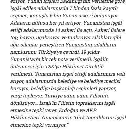
ediyor. Yunan İçişleri Bakanlığı’nın verilerine göre,
işgâl edilen adalarımızda 7 binden fazla kayıtlı
seçmen, konuşlu 6 bin Yunan askeri bulunuyor.
Adaların nüfusu her yıl artıyor. Yunanistan işgâl
ettiği adalarımızda 14 askeri üs açtı. Askeri üslere
top, havan, uçaksavar ve tanksavar silahları gibi
ağır silahlar yerleştiren Yunanistan, silahların
namlusunu Türkiye’ye çevirdi. 19 yıldır
Yunanistan’a bir tek nota verilmedi, işgâlin
önlenmesi için TSK’ya Hükümet Direktifi
verilmedi. Yunanistan işgal ettiği adalarımıza vali
atıyor, adalarımızda belediye ve belediye meclisi
kuruyor, belediye başkanlığı seçimleri yapıyor,
vergi topluyor. Türkiye adım adım Filistin’e
dönüşüyor… İsrail’in Filistin topraklarını işgâl
etmesine tepki veren Erdoğan ve AKP
Hükümetleri Yunanistan’ın Türk topraklarını işgâl
etmesine tepki vermiyor.”