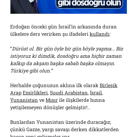
Bölmediğiniz Bir O Kalmıştı!..
29/07/2026
Erdoğan önceki gün İsrail’in arkasında duran
Arşivler
ülkelere ders verirken şu ifadeleri
kullandı
:
Arşivler
“
Dürüst ol. Bir gün öyle bir gün böyle yapma… Biz
istiyoruz ki dimdik, dosdoğru ama hiçbir zaman
kalkıp da akşam başka sabah başka olmayın.
Türkiye gibi olun.”
Herhalde çoğunuzun aklına ilk olarak
Birleşik
Arap
Emirlikleri
,
Suudi Arabistan
,
İsrail
,
Yunanistan
ve
Mısır
ile ilişkilerde hızına
yetişilemeyen dönüşler gelmiştir!..
Bunlardan Yunanistan üzerinde duracağız;
çünkü Gazze, yargı savaşı derken dikkatlerden
kaçan yeni gelişmeler var.