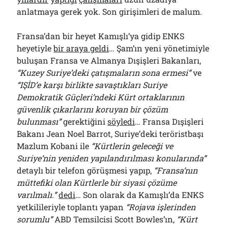
anlatmaya gerek yok. Son girişimleri de malum.
Fransa’dan bir heyet Kamışlı’ya gidip ENKS
heyetiyle
bir araya geldi
… Şam’ın yeni yönetimiyle
buluşan Fransa ve Almanya Dışişleri Bakanları,
“Kuzey Suriye’deki çatışmaların sona ermesi”
ve
“IŞİD’e karşı birlikte savaştıkları Suriye
Demokratik Güçleri’ndeki Kürt ortaklarının
güvenlik çıkarlarını koruyan bir çözüm
bulunması”
gerektiğini
söyledi
… Fransa Dışişleri
Bakanı Jean Noel Barrot, Suriye’deki teröristbaşı
Mazlum Kobani ile
“Kürtlerin geleceği ve
Suriye’nin yeniden yapılandırılması konularında”
detaylı bir telefon görüşmesi yapıp,
“Fransa’nın
müttefiki olan Kürtlerle bir siyasi çözüme
varılmalı.”
dedi
… Son olarak da Kamışlı’da ENKS
yetkilileriyle toplantı yapan
“Rojava işlerinden
sorumlu”
ABD Temsilcisi Scott Bowles’ın,
“Kürt