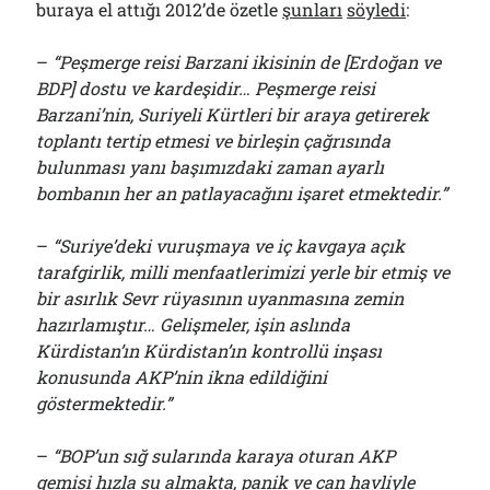
buraya el attığı 2012’de özetle
şunları
söyledi
:
–
“Peşmerge reisi Barzani ikisinin de [Erdoğan ve
BDP] dostu ve kardeşidir… Peşmerge reisi
Barzani’nin, Suriyeli Kürtleri bir araya getirerek
toplantı tertip etmesi ve birleşin çağrısında
bulunması yanı başımızdaki zaman ayarlı
bombanın her an patlayacağını işaret etmektedir.”
–
“Suriye’deki vuruşmaya ve iç kavgaya açık
tarafgirlik, milli menfaatlerimizi yerle bir etmiş ve
bir asırlık Sevr rüyasının uyanmasına zemin
hazırlamıştır… Gelişmeler, işin aslında
Kürdistan’ın Kürdistan’ın kontrollü inşası
konusunda AKP’nin ikna edildiğini
göstermektedir.”
–
“BOP’un sığ sularında karaya oturan AKP
gemisi hızla su almakta, panik ve can havliyle