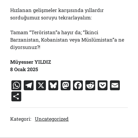
Hızlanan gelişmeler karşısında yıllardır
sorduğumuz soruyu tekrarlayalım:
Tamam “Teröristan”a hayır da; “İkinci
Barzanistan, Kobanistan veya Müslümistan”a ne
diyorsunuz?!
Müyesser YILDIZ
8 Ocak 2025
W
T
X
Bl
M
F
R
P
E
h
el
u
a
a
e
o
m
S
at
e
e
st
c
d
c
ai
h
s
gr
s
o
e
di
k
l
ar
Kategori:
Uncategorized
A
a
k
d
b
t
et
e
p
m
y
o
o