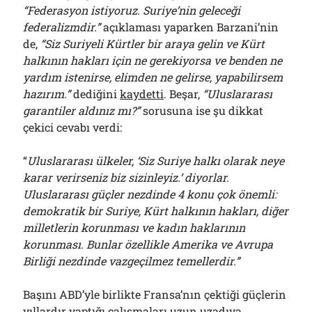
“Federasyon istiyoruz. Suriye’nin geleceği
federalizmdir.”
açıklaması yaparken Barzani’nin
de,
“Siz Suriyeli Kürtler bir araya gelin ve Kürt
halkının hakları için ne gerekiyorsa ve benden ne
yardım istenirse, elimden ne gelirse, yapabilirsem
hazırım.”
dediğini
kaydetti
. Beşar,
“Uluslararası
garantiler aldınız mı?”
sorusuna ise şu dikkat
çekici cevabı verdi:
“
Uluslararası ülkeler, ‘
Siz Suriye halkı olarak neye
karar verirseniz biz sizinleyiz.’ diyorlar.
Uluslararası güçler nezdinde 4 konu çok önemli:
demokratik bir Suriye, Kürt halkının hakları, diğer
milletlerin korunması ve kadın haklarının
korunması. Bunlar özellikle Amerika ve Avrupa
Birliği nezdinde vazgeçilmez temellerdir.”
Başını ABD’yle birlikte Fransa’nın çektiği güçlerin
yıllardır
yaptığı
çalışmaları
uzun uzadıya