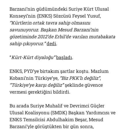
Barzani’nin güdümündeki Suriye Kürt Ulusal
Konseyi’nin (ENKS) Sözcüsü Feysel Yusuf,
“Kürtlerin ortak tavra sahip olmasını
savunuyoruz. Başkan Mesud Barzani’nin
gözetiminde 2012’de Erbil’de varılan mutabakata
sahip çıkıyoruz.”
dedi
.
“
Kürt-Kürt diyaloğu”
başladı
.
ENKS, PYD’ye birtakım şartlar koştu. Mazlum
Kobani’nin Türkiye’ye,
“Biz PKK’lı değiliz”
,
“Türkiye’ye karşı değiliz”
şeklinde güvence
vermesi gerektiğini bildirdi.
Bu arada Suriye Muhalif ve Devrimci Güçler
Ulusal Koalisyonu (SMDK) Başkan Yardımcısı ve
ENKS Temsilcisi Abdulhakim Beşar, Mesud
Barzani’yle görüştükten bir gün sonra,