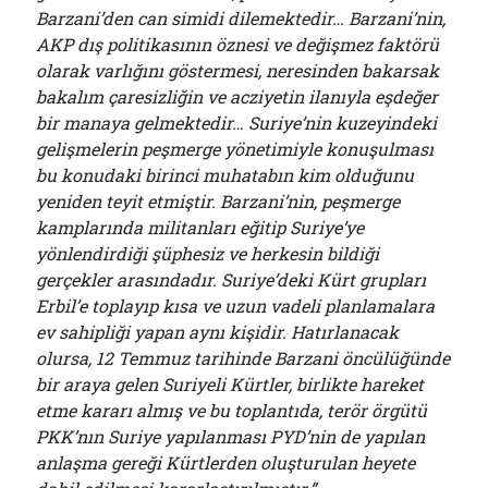
Barzani’den can simidi dilemektedir… Barzani’nin,
AKP dış politikasının öznesi ve değişmez faktörü
olarak varlığını göstermesi, neresinden bakarsak
bakalım çaresizliğin ve acziyetin ilanıyla eşdeğer
bir manaya gelmektedir… Suriye’nin kuzeyindeki
gelişmelerin peşmerge yönetimiyle konuşulması
bu konudaki birinci muhatabın kim olduğunu
yeniden teyit etmiştir. Barzani’nin, peşmerge
kamplarında militanları eğitip Suriye’ye
yönlendirdiği şüphesiz ve herkesin bildiği
gerçekler arasındadır. Suriye’deki Kürt grupları
Erbil’e toplayıp kısa ve uzun vadeli planlamalara
ev sahipliği yapan aynı kişidir. Hatırlanacak
olursa, 12 Temmuz tarihinde Barzani öncülüğünde
bir araya gelen Suriyeli Kürtler, birlikte hareket
etme kararı almış ve bu toplantıda, terör örgütü
PKK’nın Suriye yapılanması PYD’nin de yapılan
anlaşma gereği Kürtlerden oluşturulan heyete