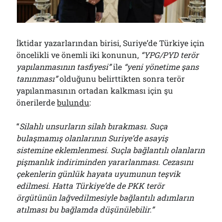
Çağırdı!..
31/07/2026
İktidar yazarlarından birisi, Suriye’de Türkiye için
Arşivler
öncelikli ve önemli iki konunun,
“YPG/PYD terör
yapılanmasının tasfiyesi”
ile
“yeni yönetime şans
Arşivler
tanınması”
olduğunu belirttikten sonra terör
yapılanmasının ortadan kalkması için şu
önerilerde
bulundu
:
“
Silahlı unsurların silah bırakması. Suça
bulaşmamış olanlarının Suriye’de asayiş
sistemine eklemlenmesi. Suçla bağlantılı olanların
pişmanlık indiriminden yararlanması. Cezasını
çekenlerin günlük hayata uyumunun teşvik
edilmesi. Hatta Türkiye’de de PKK terör
örgütünün lağvedilmesiyle bağlantılı adımların
atılması bu bağlamda düşünülebilir.”