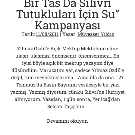
Bir Tas Da Silivri
Tutukluları İçin Su”
Kampanyası
Tarih:
11/08/2011
| Yazar:
Müyesser Yıldız
Yılmaz Özdil’e Açık Mektup Mektubum eline
ulaşır-ulaşmaz, önemsenir-önemsenmez… En
iyisi böyle açık bir mektup yazayım diye
düşündüm. Maruzatım var, sadece Yılmaz Özdil’e
değil, tüm meslektaşlarıma… Ama illâ da ona… 27
Temmuz’da Basın Bayramı vesilesiyle bir yazı
yazmış. Yazmış diyorum, çünkü Silivri’de Hürriyet
almıyorum. Yazıdan, 1 gün sonra, Yeniçağ’dan
Selcan Taşçı’nın…
“Bir
Devamını okuyun
Tas
Hayvanlara,