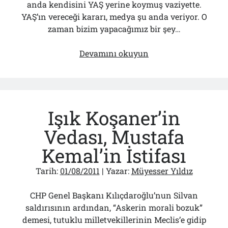
anda kendisini YAŞ yerine koymuş vaziyette.
YAŞ’ın vereceği kararı, medya şu anda veriyor. O
zaman bizim yapacağımız bir şey…
Medyada
Devamını okuyun
“YAŞ”
Olmaz!..
Mahkeme
Olur
Işık Koşaner’in
Mu?
Vedası, Mustafa
Kemal’in İstifası
Tarih:
01/08/2011
| Yazar:
Müyesser Yıldız
CHP Genel Başkanı Kılıçdaroğlu’nun Silvan
saldırısının ardından, “Askerin morali bozuk”
demesi, tutuklu milletvekillerinin Meclis’e gidip