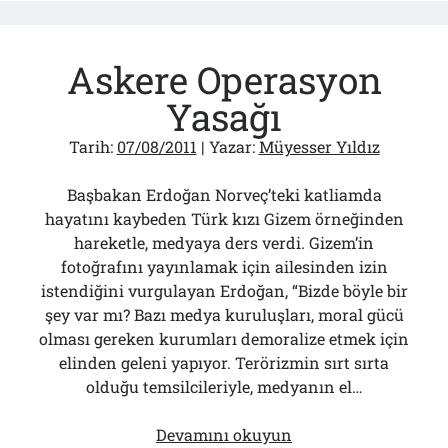
Bir
Tas
Askere Operasyon
Da
Silivri
Yasağı
Tutukluları
İçin
Tarih:
07/08/2011
| Yazar:
Müyesser Yıldız
Su”
Kampanyası
Başbakan Erdoğan Norveç’teki katliamda
hayatını kaybeden Türk kızı Gizem örneğinden
hareketle, medyaya ders verdi. Gizem’in
fotoğrafını yayınlamak için ailesinden izin
istendiğini vurgulayan Erdoğan, “Bizde böyle bir
şey var mı? Bazı medya kuruluşları, moral gücü
olması gereken kurumları demoralize etmek için
elinden geleni yapıyor. Terörizmin sırt sırta
olduğu temsilcileriyle, medyanın el…
Askere
Devamını okuyun