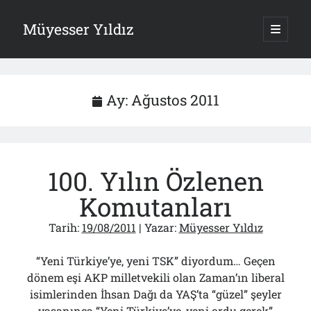
Müyesser Yıldız
ana
menüy
Yan
aç
Arama
Menü
Ay:
Ağustos 2011
Son Yazılar
100. Yılın Özlenen
Gazi’den Milletvekillerine Kurşun Gibi Sözler!..
07/08/2026
Komutanları
Türkiye 2.0’a Gidiş!..
05/08/2026
Tarih:
19/08/2011
| Yazar:
Müyesser Yıldız
15 Temmuz Soruları… Nasuh Mahruki’nin “Suçu”!..
03/08/2026
“Yeni Türkiye’ye, yeni TSK” diyordum… Geçen
Er Gaziler 20 Gün Sonra Gelen MSB Heyetine Böyle İsyan Etti:“Bizi
dönem eşi AKP milletvekili olan Zaman’ın liberal
Teröristlere G……yle Güldürdünüz”
01/08/2026
isimlerinden İhsan Dağı da YAŞ’ta “güzel” şeyler
Papazın “Komutanı” Ayasofya ve Patrikhane İçin ABD’yi Göreve
yaşanınca “Yeni Türkiye’ye, yeni ordu gerek”