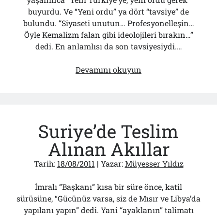
Çağırdı!..
buyurdu. Ve “Yeni ordu” ya dört “tavsiye” de
31/07/2026
bulundu. “Siyaseti unutun… Profesyonelleşin…
Öyle Kemalizm falan gibi ideolojileri bırakın…”
dedi. En anlamlısı da son tavsiyesiydi.…
Arşivler
100.
Arşivler
Devamını okuyun
Yılın
Özlenen
Komutanları
Suriye’de Teslim
Alınan Akıllar
Tarih:
18/08/2011
| Yazar:
Müyesser Yıldız
İmralı “Başkanı” kısa bir süre önce, katil
sürüsüne, “Gücünüz varsa, siz de Mısır ve Libya’da
yapılanı yapın” dedi. Yani “ayaklanın” talimatı