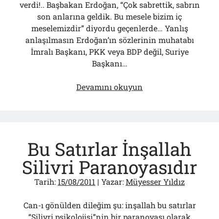
verdi!.. Başbakan Erdoğan, “Çok sabrettik, sabrın
son anlarına geldik. Bu mesele bizim iç
meselemizdir” diyordu geçenlerde… Yanlış
anlaşılmasın Erdoğan’ın sözlerinin muhatabı
İmralı Başkanı, PKK veya BDP değil, Suriye
Başkanı…
Suriye’de
Devamını okuyun
Teslim
Alınan
Akıllar
Bu Satırlar İnşallah
Silivri Paranoyasıdır
Tarih:
15/08/2011
| Yazar:
Müyesser Yıldız
Can-ı gönülden dileğim şu: inşallah bu satırlar
“Silivri psikolojisi”nin bir paranoyası olarak