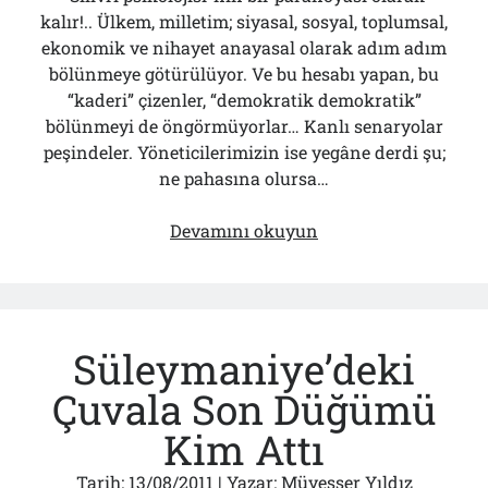
kalır!.. Ülkem, milletim; siyasal, sosyal, toplumsal,
ekonomik ve nihayet anayasal olarak adım adım
bölünmeye götürülüyor. Ve bu hesabı yapan, bu
“kaderi” çizenler, “demokratik demokratik”
bölünmeyi de öngörmüyorlar… Kanlı senaryolar
peşindeler. Yöneticilerimizin ise yegâne derdi şu;
ne pahasına olursa…
Bu
Devamını okuyun
Satırlar
İnşallah
Silivri
Paranoyasıdır
Süleymaniye’deki
Çuvala Son Düğümü
Kim Attı
Tarih:
13/08/2011
| Yazar:
Müyesser Yıldız