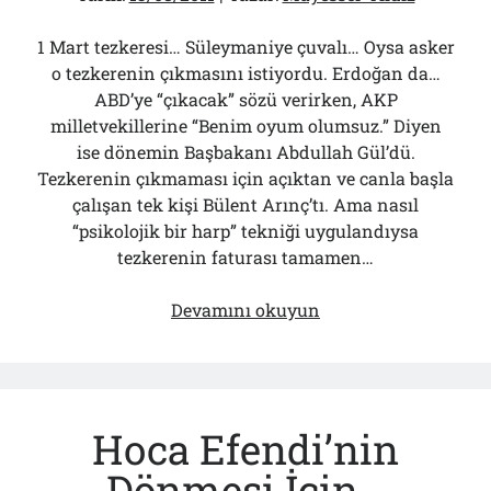
1 Mart tezkeresi… Süleymaniye çuvalı… Oysa asker
o tezkerenin çıkmasını istiyordu. Erdoğan da…
ABD’ye “çıkacak” sözü verirken, AKP
milletvekillerine “Benim oyum olumsuz.” Diyen
ise dönemin Başbakanı Abdullah Gül’dü.
Tezkerenin çıkmaması için açıktan ve canla başla
çalışan tek kişi Bülent Arınç’tı. Ama nasıl
“psikolojik bir harp” tekniği uygulandıysa
tezkerenin faturası tamamen…
Süleymaniye’deki
Devamını okuyun
Çuvala
Son
Düğümü
Kim
Hoca Efendi’nin
Attı
Dönmesi İçin…