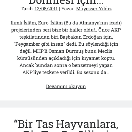
Tarih:
12/08/2011
| Yazar:
Müyesser Yıldız
Ilımlı İslâm, Euro-İslâm (Bu da Almanya’nın icadı)
projelerinden beri bize bir haller oldu!.. Önce AKP
teşkilatından biri Başbakan Erdoğan için,
“Peygamber gibi insan” dedi. Bu söylendiği için
değil, MHP’li Osman Durmuş bunu Meclis
kürsüsünden açıkladığı için kıyamet koptu.
Ancak bundan sonra o benzetmeyi yapan
AKP’liye tezkere verildi. Bu sezonu da…
Hoca
Devamını okuyun
Efendi’nin
Dönmesi
İçin…
“Bir Tas Hayvanlara,