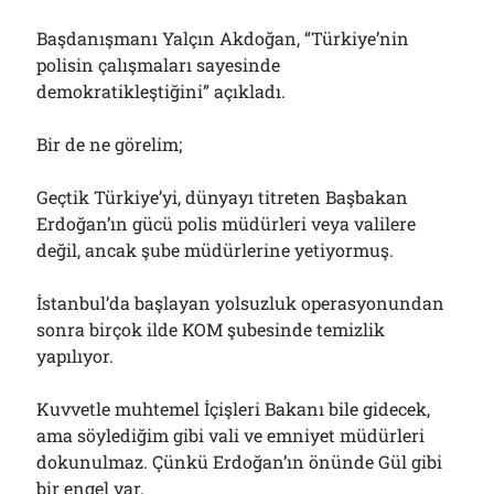
Çağırdı!..
31/07/2026
Başdanışmanı Yalçın Akdoğan, “Türkiye’nin
polisin çalışmaları sayesinde
demokratikleştiğini” açıkladı.
Arşivler
Bir de ne görelim;
Arşivler
Geçtik Türkiye’yi, dünyayı titreten Başbakan
Erdoğan’ın gücü polis müdürleri veya valilere
değil, ancak şube müdürlerine yetiyormuş.
İstanbul’da başlayan yolsuzluk operasyonundan
sonra birçok ilde KOM şubesinde temizlik
yapılıyor.
Kuvvetle muhtemel İçişleri Bakanı bile gidecek,
ama söylediğim gibi vali ve emniyet müdürleri
dokunulmaz. Çünkü Erdoğan’ın önünde Gül gibi
bir engel var.