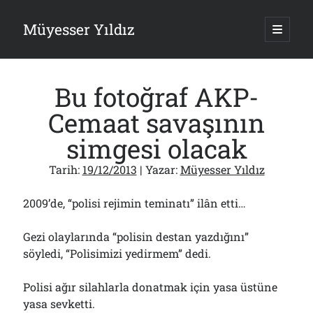
Müyesser Yıldız
ana
menüy
Yan
aç
Arama
Menü
Bu fotoğraf AKP-
Cemaat savaşının
simgesi olacak
Son Yazılar
Tarih:
19/12/2013
| Yazar:
Müyesser Yıldız
Gazi’den Milletvekillerine Kurşun Gibi Sözler!..
07/08/2026
2009’de, “polisi rejimin teminatı” ilân etti…
Türkiye 2.0’a Gidiş!..
05/08/2026
Gezi olaylarında “polisin destan yazdığını”
15 Temmuz Soruları… Nasuh Mahruki’nin “Suçu”!..
03/08/2026
söyledi, “Polisimizi yedirmem” dedi.
Er Gaziler 20 Gün Sonra Gelen MSB Heyetine Böyle İsyan Etti:“Bizi
Teröristlere G……yle Güldürdünüz”
Polisi ağır silahlarla donatmak için yasa üstüne
01/08/2026
yasa sevketti.
Papazın “Komutanı” Ayasofya ve Patrikhane İçin ABD’yi Göreve