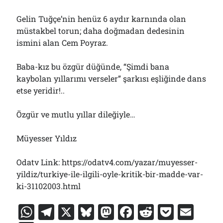
Gelin Tuğçe’nin henüz 6 aydır karnında olan
müstakbel torun; daha doğmadan dedesinin
ismini alan Cem Poyraz.
Baba-kız bu özgür düğünde, “Şimdi bana
kaybolan yıllarımı verseler” şarkısı eşliğinde dans
etse yeridir!..
Özgür ve mutlu yıllar dileğiyle…
Müyesser Yıldız
Odatv Link: https://odatv4.com/yazar/muyesser-
yildiz/turkiye-ile-ilgili-oyle-kritik-bir-madde-var-
ki-31102003.html
W
T
X
Bl
M
F
R
P
E