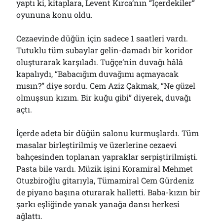
yaptı ki, kitaplara, Levent Kırca’nın “İçerdekiler”
oyununa konu oldu.
Cezaevinde düğün için sadece 1 saatleri vardı.
Tutuklu tüm subaylar gelin-damadı bir koridor
oluşturarak karşıladı. Tuğçe’nin duvağı hâlâ
kapalıydı, “Babacığım duvağımı açmayacak
mısın?” diye sordu. Cem Aziz Çakmak, “Ne güzel
olmuşsun kızım. Bir kuğu gibi” diyerek, duvağı
açtı.
İçerde adeta bir düğün salonu kurmuşlardı. Tüm
masalar birleştirilmiş ve üzerlerine cezaevi
bahçesinden toplanan yapraklar serpiştirilmişti.
Pasta bile vardı. Müzik işini Koramiral Mehmet
Otuzbiroğlu gitarıyla, Tümamiral Cem Gürdeniz
de piyano başına oturarak halletti. Baba-kızın bir
şarkı eşliğinde yanak yanağa dansı herkesi
ağlattı.