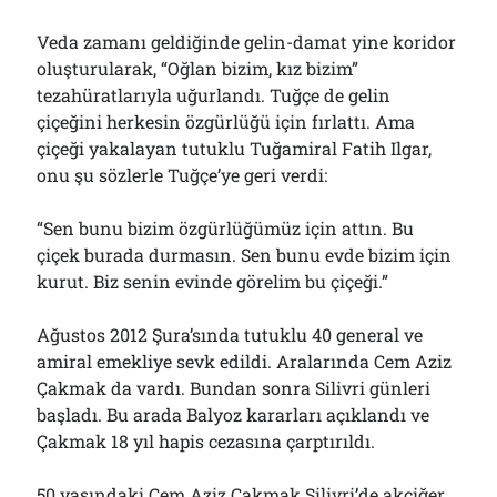
Veda zamanı geldiğinde gelin-damat yine koridor
oluşturularak, “Oğlan bizim, kız bizim”
tezahüratlarıyla uğurlandı. Tuğçe de gelin
çiçeğini herkesin özgürlüğü için fırlattı. Ama
çiçeği yakalayan tutuklu Tuğamiral Fatih Ilgar,
onu şu sözlerle Tuğçe’ye geri verdi:
“Sen bunu bizim özgürlüğümüz için attın. Bu
çiçek burada durmasın. Sen bunu evde bizim için
kurut. Biz senin evinde görelim bu çiçeği.”
Ağustos 2012 Şura’sında tutuklu 40 general ve
amiral emekliye sevk edildi. Aralarında Cem Aziz
Çakmak da vardı. Bundan sonra Silivri günleri
başladı. Bu arada Balyoz kararları açıklandı ve
Çakmak 18 yıl hapis cezasına çarptırıldı.
50 yaşındaki Cem Aziz Çakmak Silivri’de akciğer