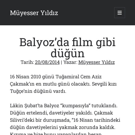
Müyesser Yıldız
ana
menüy
Yan
aç
Arama
Menü
Balyoz’da film gibi
düğün
Tarih:
20/08/2014
| Yazar:
Müyesser Yıldız
Son Yazılar
16 Nisan 2010 günü Tuğamiral Cem Aziz
Türkiye 2.0’a Gidiş!..
05/08/2026
Çakmak’ın en mutlu günü olacaktı. Sevgili kızı
Tuğçe’nin düğünü vardı.
15 Temmuz Soruları… Nasuh Mahruki’nin “Suçu”!..
03/08/2026
Er Gaziler 20 Gün Sonra Gelen MSB Heyetine Böyle İsyan Etti:“Bizi
Lâkin Şubat’ta Balyoz “kumpasıyla” tutuklandı.
Teröristlere G……yle Güldürdünüz”
Düğün ertelendi, davetiyeler yakıldı. Çakmak
01/08/2026
Silivri’deki bir duruşmada, “16 Nisan tarihindeki
Papazın “Komutanı” Ayasofya ve Patrikhane İçin ABD’yi Göreve
düğün davetiyelerini yakmak zorunda kaldık.
Çağırdı!..
31/07/2026
Kızıma ve bize bunu yapanlardan hesap