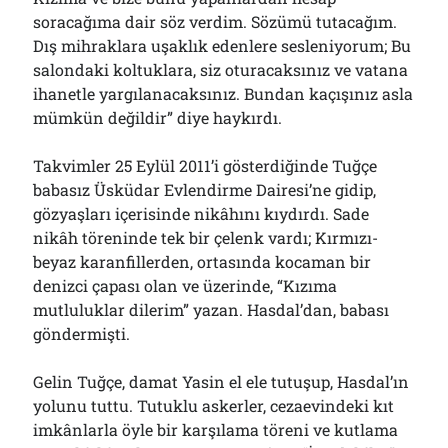
Bölmediğiniz Bir O Kalmıştı!..
soracağıma dair söz verdim. Sözümü tutacağım.
29/07/2026
Dış mihraklara uşaklık edenlere sesleniyorum; Bu
salondaki koltuklara, siz oturacaksınız ve vatana
ihanetle yargılanacaksınız. Bundan kaçışınız asla
Arşivler
mümkün değildir” diye haykırdı.
Arşivler
Takvimler 25 Eylül 2011’i gösterdiğinde Tuğçe
babasız Üsküdar Evlendirme Dairesi’ne gidip,
gözyaşları içerisinde nikâhını kıydırdı. Sade
nikâh töreninde tek bir çelenk vardı; Kırmızı-
beyaz karanfillerden, ortasında kocaman bir
denizci çapası olan ve üzerinde, “Kızıma
mutluluklar dilerim” yazan. Hasdal’dan, babası
göndermişti.
Gelin Tuğçe, damat Yasin el ele tutuşup, Hasdal’ın
yolunu tuttu. Tutuklu askerler, cezaevindeki kıt
imkânlarla öyle bir karşılama töreni ve kutlama