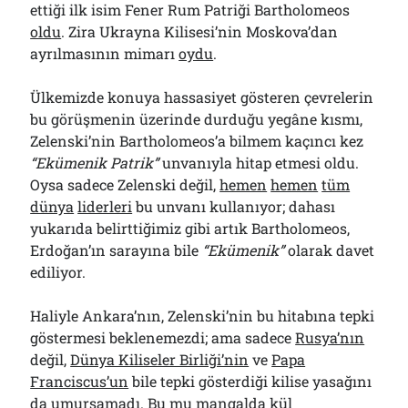
ettiği ilk isim Fener Rum Patriği Bartholomeos
oldu
. Zira Ukrayna Kilisesi’nin Moskova’dan
ayrılmasının mimarı
oydu
.
Ülkemizde konuya hassasiyet gösteren çevrelerin
bu görüşmenin üzerinde durduğu yegâne kısmı,
Zelenski’nin Bartholomeos’a bilmem kaçıncı kez
“Ekümenik Patrik”
unvanıyla hitap etmesi oldu.
Oysa sadece Zelenski değil,
hemen
hemen
tüm
dünya
liderleri
bu unvanı kullanıyor; dahası
yukarıda belirttiğimiz gibi artık Bartholomeos,
Erdoğan’ın sarayına bile
“Ekümenik”
olarak davet
ediliyor.
Haliyle Ankara’nın, Zelenski’nin bu hitabına tepki
göstermesi beklenemezdi; ama sadece
Rusya’nın
değil,
Dünya Kiliseler Birliği’nin
ve
Papa
Franciscus’un
bile tepki gösterdiği kilise yasağını
da umursamadı. Bu mu mangalda kül