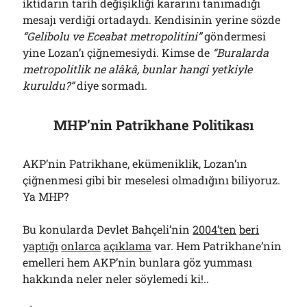
iktidarın tarih değişikliği kararını tanımadığı
mesajı verdiği ortadaydı. Kendisinin yerine sözde
“Gelibolu ve Eceabat metropolitini”
göndermesi
yine Lozan’ı çiğnemesiydi. Kimse de
“Buralarda
metropolitlik ne alâkâ,
bunlar
hangi yetkiyle
kuruldu?”
diye sormadı.
MHP’nin Patrikhane Politikası
AKP’nin Patrikhane, ekümeniklik, Lozan’ın
çiğnenmesi gibi bir meselesi olmadığını biliyoruz.
Ya MHP?
Bu konularda Devlet Bahçeli’nin
2004’ten
beri
yaptığı
onlarca
açıklama
var. Hem Patrikhane’nin
emelleri hem AKP’nin bunlara göz yumması
hakkında neler neler söylemedi ki!..