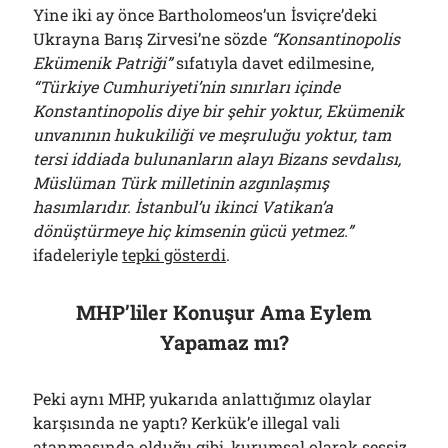
Yine iki ay önce Bartholomeos’un İsviçre’deki
Ukrayna Barış Zirvesi’ne sözde
“Konsantinopolis
Ekümenik Patriği”
sıfatıyla davet edilmesine,
“Türkiye Cumhuriyeti’nin sınırları içinde
Konstantinopolis diye bir şehir yoktur, Ekümenik
unvanının hukukiliği ve meşruluğu yoktur, tam
tersi iddiada bulunanların alayı Bizans sevdalısı,
Müslüman Türk milletinin azgınlaşmış
hasımlarıdır. İstanbul’u ikinci Vatikan’a
dönüştürmeye hiç kimsenin gücü yetmez.”
ifadeleriyle
tepki gösterdi
.
MHP’liler Konuşur Ama Eylem
Yapamaz mı?
Peki aynı MHP, yukarıda anlattığımız olaylar
karşısında ne yaptı? Kerkük’e illegal vali
atanmasında olduğu gibi, kurumsal olarak sessiz