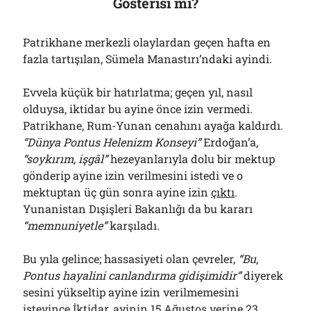
Gösterisi mi?
Patrikhane merkezli olaylardan geçen hafta en
fazla tartışılan, Sümela Manastırı’ndaki ayindi.
Evvela küçük bir hatırlatma; geçen yıl, nasıl
olduysa, iktidar bu ayine önce izin vermedi.
Patrikhane, Rum-Yunan cenahını ayağa kaldırdı.
“Dünya Pontus Helenizm Konseyi”
Erdoğan’a,
“soykırım, işgâl”
hezeyanlarıyla dolu bir mektup
gönderip ayine izin verilmesini istedi ve o
mektuptan üç gün sonra ayine izin
çıktı
.
Yunanistan Dışişleri Bakanlığı da bu kararı
“memnuniyetle”
karşıladı.
Bu yıla gelince; hassasiyeti olan çevreler,
“Bu,
Pontus hayalini canlandırma gidişimidir”
diyerek
sesini yükseltip ayine izin verilmemesini
isteyince İktidar, ayinin 15 Ağustos yerine 23