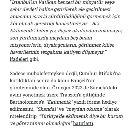
“
İstanbul’un Vatikan benzeri bir minyatür veya
şehir devleti haline getirilerek ele geçirilmesi
amacının ısrarla sürdürüldüğünü görmemek için
kör olmak gerektiği kanaatindeyiz… Biz;
Ekümenik’i bilmeyiz, Papaz okulundan anlamayız,
son yurdumuzda meydanı boş bulan
misyonerlerin, diyalogcuların, görünmez kilise
havarilerinin tezgahına katiyen düşmeyiz.”
ifadeleri
gibi.
Sadece muhalefetteyken değil, Cumhur İttifakı’na
katıldıktan sonra da konu Bahçeli’nin
gündeminde oldu. Örneğin 2022’de Sümela’daki
ayini yönetmek üzere Trabzon’a gittiğinde
Bartholomeos’a
“Ekümenik”
yazılı forma hediye
edilmesini,
“Skandal”
ve
“meydan okuma”
olarak
nitelendirip,
“Türkiye’de ekümenik diye bir kurum
ve görev tanımı olmadığını”
hatırlattı
.