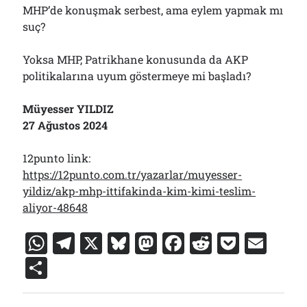
MHP’de konuşmak serbest, ama eylem yapmak mı
suç?
Yoksa MHP, Patrikhane konusunda da AKP
politikalarına uyum göstermeye mi başladı?
Müyesser YILDIZ
27 Ağustos 2024
12punto link:
https://12punto.com.tr/yazarlar/muyesser-
yildiz/akp-mhp-ittifakinda-kim-kimi-teslim-
aliyor-48648
W
T
X
Bl
M
F
R
P
E
h
el
u
a
a
e
o
m
S
at
e
e
st
c
d
c
ai
h