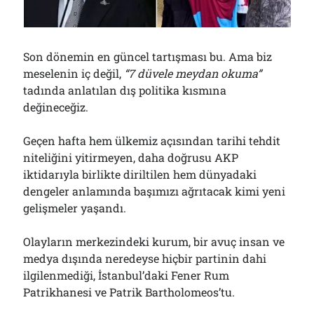
Çağırdı!..
31/07/2026
Son dönemin en güncel tartışması bu. Ama biz
meselenin iç değil,
“7 düvele meydan okuma”
Arşivler
tadında anlatılan dış politika kısmına
Arşivler
değineceğiz.
Geçen hafta hem ülkemiz açısından tarihi tehdit
niteliğini yitirmeyen, daha doğrusu AKP
iktidarıyla birlikte diriltilen hem dünyadaki
dengeler anlamında başımızı ağrıtacak kimi yeni
gelişmeler yaşandı.
Olayların merkezindeki kurum, bir avuç insan ve
medya dışında neredeyse hiçbir partinin dahi
ilgilenmediği, İstanbul’daki Fener Rum
Patrikhanesi ve Patrik Bartholomeos’tu.