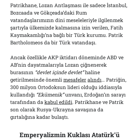
Patrikhane, Lozan Antlaşması ile sadece İstanbul,
Bozcaada ve Gökçeada’daki Rum
vatandaşlarımızın dini meseleleriyle ilgilenmek
şartıyla ülkemizde kalmasına izin verilen, Fatih
Kaymakamlığı’na bağlı bir Türk kurumu. Patrik
Bartholomeos da bir Türk vatandaşı.
Ancak özellikle AKP iktidarı döneminde ABD ve
AB’nin dayatmalarıyla Lozan çiğnenerek
burasının
“devlet içinde devlet”
haline
getirilmesinde önemli
mesafeler
alındı
… Patriğin,
300 milyon Ortodoksun lideri olduğu iddiasıyla
kullandığı
“Ekümenik”
unvanı, Erdoğan’ın sarayı
tarafından da
kabul edildi
. Patrikhane ve Patrik
son olarak Rusya-Ukrayna savaşına da
gırtalığına kadar bulaştı.
Emperyalizmin Kuklası Atatürk’ü