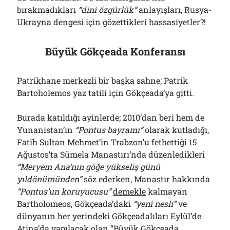
bırakmadıkları
“dini özgürlük”
anlayışları, Rusya-
Ukrayna dengesi için gözettikleri hassasiyetler?!
Büyük Gökçeada Konferansı
Patrikhane merkezli bir başka sahne; Patrik
Bartoholemos yaz tatili için Gökçeada’ya gitti.
Burada katıldığı ayinlerde; 2010’dan beri hem de
Yunanistan’ın
“Pontus bayramı”
olarak kutladığı,
Fatih Sultan Mehmet’in Trabzon’u fethettiği 15
Ağustos’ta Sümela Manastırı’nda düzenledikleri
“Meryem Ana’nın göğe yükseliş günü
yıldönümünden”
söz ederken, Manastır hakkında
“Pontus’un koruyucusu”
demekle
kalmayan
Bartholomeos, Gökçeada’daki
“yeni nesli”
ve
dünyanın her yerindeki Gökçeadalıları Eylül’de
Atina’da yapılacak olan “Büyük Gökçeada