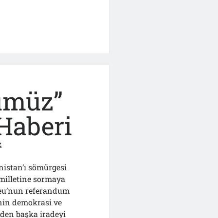
ın
ümüz”
 Haberi
ı
z
istan’ı sömürgesi
 milletine sormaya
ndreu’nun referandum
’nin demokrasi ve
nden başka iradeyi