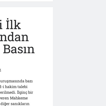
n
 İlk
ından
 Basın
z
 duruşmasında bazı
-i hakim talebi
rilmedi. İlginç bir
z veren Mahkeme
diğer sanıkların