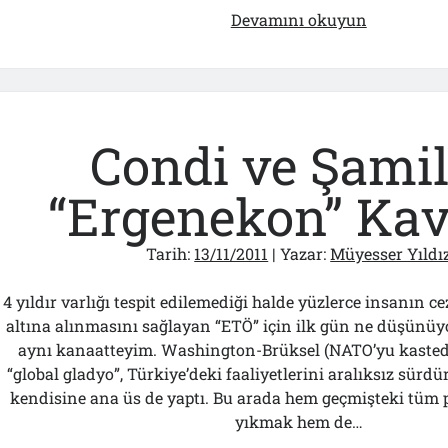
Şeytan’ın
Devamını okuyun
Devleti
Condi ve Şamil
“Ergenekon” Kav
Tarih:
13/11/2011
| Yazar:
Müyesser Yıldı
4 yıldır varlığı tespit edilemediği halde yüzlerce insanın c
altına alınmasını sağlayan “ETÖ” için ilk gün ne düşünü
aynı kanaatteyim. Washington-Brüksel (NATO’yu kasted
“global gladyo”, Türkiye’deki faaliyetlerini aralıksız sürd
kendisine ana üs de yaptı. Bu arada hem geçmişteki tüm p
yıkmak hem de…