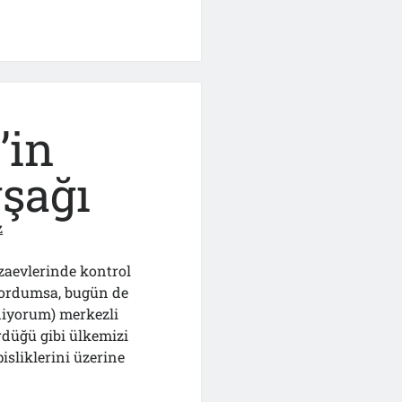
’in
şağı
z
ezaevlerinde kontrol
yordumsa, bugün de
iyorum) merkezli
ürdüğü gibi ülkemizi
isliklerini üzerine