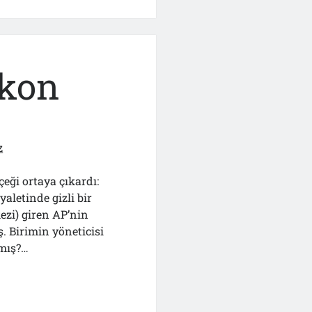
ekon
z
çeği ortaya çıkardı:
aletinde gizli bir
zi) giren AP’nin
. Birimin yöneticisi
rmış?…
n