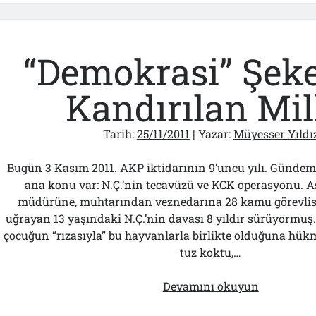
Üssü”
“Demokrasi” Şeke
Kandırılan Mil
Tarih:
25/11/2011
| Yazar:
Müyesser Yıldı
Bugün 3 Kasım 2011. AKP iktidarının 9’uncu yılı. Gündem
ana konu var: N.Ç.’nin tecavüzü ve KCK operasyonu. 
müdürüne, muhtarından veznedarına 28 kamu görevlis
uğrayan 13 yaşındaki N.Ç.’nin davası 8 yıldır sürüyormuş.
çocuğun “rızasıyla” bu hayvanlarla birlikte olduğuna hük
tuz koktu,…
“Demokras
Devamını okuyun
Şekeriyle