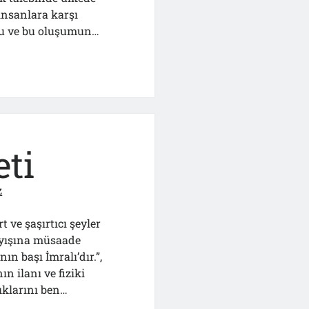
insanlara karşı
nu ve bu oluşumun…
eti
z
ve şaşırtıcı şeyler
layışına müsaade
ın başı İmralı’dır.”,
n ilanı ve fiziki
tıklarını ben…