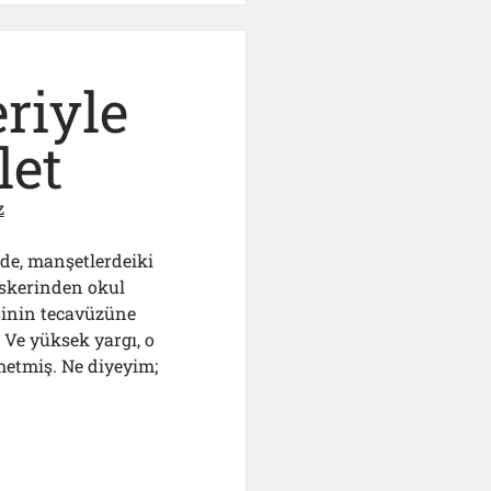
riyle
let
z
de, manşetlerdeiki
Askerinden okul
inin tecavüzüne
 Ve yüksek yargı, o
metmiş. Ne diyeyim;
i”