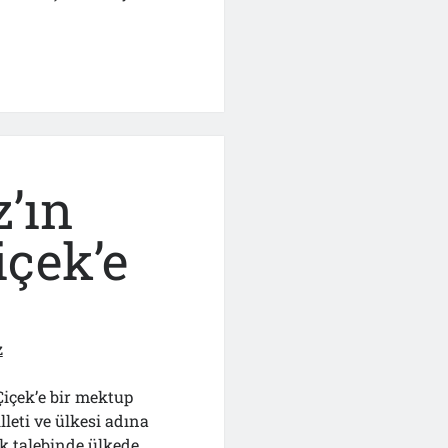
”
’ın
çek’e
z
içek’e bir mektup
leti ve ülkesi adına
lk talebinde ülkede