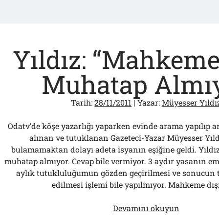
esser
ız
Yıldız: “Mahkeme
lar
Muhatap Almı
Tarih:
28/11/2011
| Yazar:
Müyesser Yıldı
Odatv’de köşe yazarlığı yaparken evinde arama yapılıp a
alınan ve tutuklanan Gazeteci-Yazar Müyesser Yıl
bulamamaktan dolayı adeta isyanın eşiğine geldi. Yıld
muhatap almıyor. Cevap bile vermiyor. 3 aydır yasanın e
aylık tutukluluğumun gözden geçirilmesi ve sonucun t
edilmesi işlemi bile yapılmıyor. Mahkeme dı
Yıldız:
Devamını okuyun