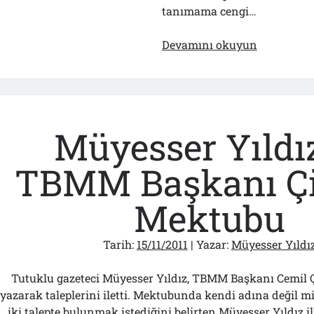
tanımama cengi…
Yeni
Devamını okuyun
“İhraç
Ürünümüz
ve
Silivri’de
Ölüm
Müyesser Yıldız
Haberi
TBMM Başkanı Çi
Mektubu
Tarih:
15/11/2011
| Yazar:
Müyesser Yıldı
Tutuklu gazeteci Müyesser Yıldız, TBMM Başkanı Cemil Ç
yazarak taleplerini iletti. Mektubunda kendi adına değil mil
iki talepte bulunmak istediğini belirten Müyesser Yıldız i