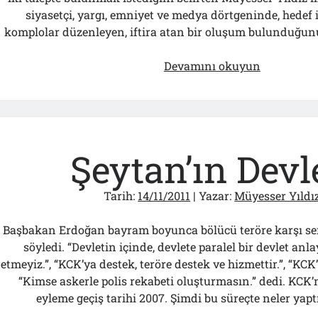
siyasetçi, yargı, emniyet ve medya dörtgeninde, hedef 
komplolar düzenleyen, iftira atan bir oluşum bulunduğu
Müyesser
Devamını okuyun
Yıldız’ın
TBMM
Başkanı
Çiçek’e
Mektubu
Şeytan’ın Devl
Tarih:
14/11/2011
| Yazar:
Müyesser Yıldı
Başbakan Erdoğan bayram boyunca bölücü teröre karşı sert 
söyledi. “Devletin içinde, devlete paralel bir devlet an
etmeyiz.”, “KCK’ya destek, teröre destek ve hizmettir.”, “KCK’n
“Kimse askerle polis rekabeti oluşturmasın.” dedi. KCK’nı
eyleme geçiş tarihi 2007. Şimdi bu süreçte neler yap