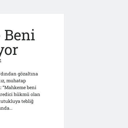
 Beni
yor
z
rdından gözaltına
dız, muhatap
ız: “Mahkeme beni
mredici hükmü olan
utukluya tebliğ
şında…