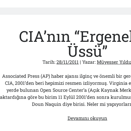
“Mahkeme
Beni
Muhatap
Almıyor
CIA’nın “Ergen
Üssü”
Tarih:
28/11/2011
| Yazar:
Müyesser Yıldı
Associated Press (AP) haber ajansı ilginç ve önemli bir ger
CIA, 2001’den beri hepimizi resmen izliyormuş. Virginia ey
yerde bulunan Open Source Center’a (Açık Kaynak Merke
aktardığına göre bu birim 11 Eylül 2001’den sonra kurulmuş
Doun Naquin diye birisi. Neler mi yapıyorla
CIA’nın
Devamını okuyun
“Ergeneko