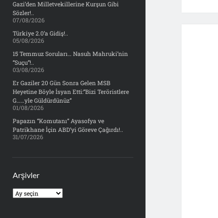
Gazi’den Milletvekillerine Kurşun Gibi
Sözler!..
07/08/2026
Türkiye 2.0’a Gidiş!..
05/08/2026
15 Temmuz Soruları… Nasuh Mahruki’nin
“Suçu”!..
03/08/2026
Er Gaziler 20 Gün Sonra Gelen MSB
Heyetine Böyle İsyan Etti:“Bizi Teröristlere
G……yle Güldürdünüz”
01/08/2026
Papazın “Komutanı” Ayasofya ve
Patrikhane İçin ABD’yi Göreve Çağırdı!..
31/07/2026
Arşivler
Arşivler