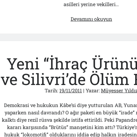
asilleri yerine vekilleri…
22
Devamını okuyun
Kasım
Tarihli
İlk
Duruşman
Ardından
Yeni “İhraç Ürün
Müyesser
Yıldız’ın
ve Silivri’de Ölüm
Basın
Acıklamas
Tarih:
19/11/2011
| Yazar:
Müyesser Yıldı
Demokrasi ve hukukun Kâbe’si diye yutturulan AB, Yunan
yaparken nasıl davrandı? O ağır paketi en büyük “irade”
kalktı diye rezil rüsva şekilde istifa ettirildi. Peki Papa
kararı karşısında “Brütüs” manşetini kim attı? Türkiye
hukuk “lokomotifi” olduklarını iddia edip halkın iradesi