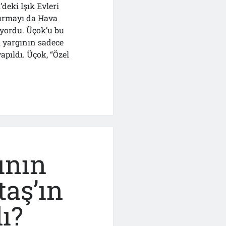
’deki Işık Evleri
turmayı da Hava
üyordu. Üçok’u bu
i yargının sadece
apıldı. Üçok, “Özel
?!.
ının
taş’ın
ı?