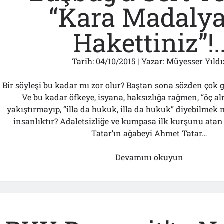
“Kara Madalya
Hakettiniz”!.
Tarih:
04/10/2015
| Yazar:
Müyesser Yıldı
Bir söyleşi bu kadar mı zor olur? Baştan sona sözden çok 
Ve bu kadar öfkeye, isyana, haksızlığa rağmen, “öç a
yakıştırmayıp, “illa da hukuk, illa da hukuk” diyebilmek n
insanlıktır? Adaletsizliğe ve kumpasa ilk kurşunu atan 
Tatar’ın ağabeyi Ahmet Tatar…
Ağabey
Devamını okuyun
Tatar’dan
Başbuğ’a
Sert
Tepki:
“Kara