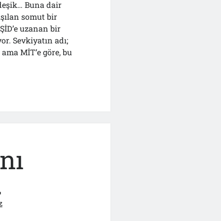
-deşik… Buna dair
ışılan somut bir
ŞİD’e uzanan bir
or. Sevkiyatın adı;
 ama MİT’e göre, bu
n
nı
.
z