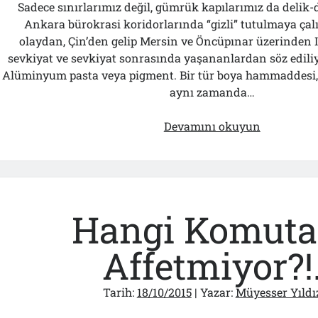
Sadece sınırlarımız değil, gümrük kapılarımız da delik
Ankara bürokrasi koridorlarında “gizli” tutulmaya çal
olaydan, Çin’den gelip Mersin ve Öncüpınar üzerinden I
sevkiyat ve sevkiyat sonrasında yaşananlardan söz ediliy
Alüminyum pasta veya pigment. Bir tür boya hammaddesi,
aynı zamanda…
Çin’den
Devamını okuyun
Mersin’e,
Mersin’de
IŞİD’e
144
Ton
Hangi Komuta
“Pigment”
Bombası!..
Affetmiyor?!
Tarih:
18/10/2015
| Yazar:
Müyesser Yıldı