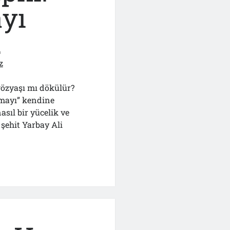
yı
.
z
gözyaşı mı dökülür?
lmayı” kendine
asıl bir yücelik ve
şehit Yarbay Ali