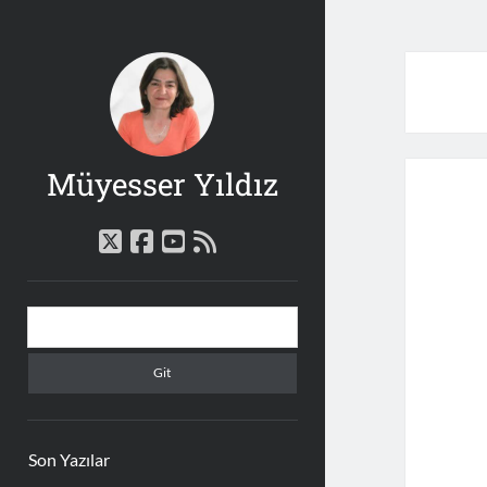
Müyesser Yıldız
twitter
facebook
youtube
rss
Yan
Arama
Menü
Son Yazılar