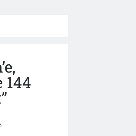
’e,
e 144
”
z