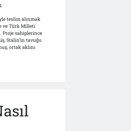
z
iyle teslim alınmak
 ve Türk Milleti
 Proje sahiplerince
miş, Stalin’in tavuğu
uş, ortak aklını
ın
ı
n
asıl