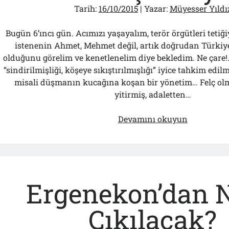
Tarih:
16/10/2015
| Yazar:
Müyesser Yıldı
Bugün 6’ıncı gün. Acımızı yaşayalım, terör örgütleri tetiğ
istenenin Ahmet, Mehmet değil, artık doğrudan Türkiye
olduğunu görelim ve kenetlenelim diye bekledim. Ne çare!..
“sindirilmişliği, köşeye sıkıştırılmışlığı” iyice tahkim edil
misali düşmanın kucağına koşan bir yönetim… Felç olm
yitirmiş, adaletten…
Ankara
Devamını okuyun
Katliamın
Kurbanlar
Demirtaş’ı
“Yoldaşı”
mıydı?
Ergenekon’dan N
Çıkılacak?