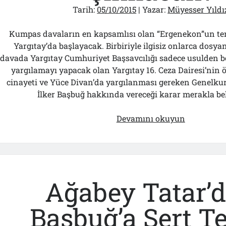
Tarih:
05/10/2015
| Yazar:
Müyesser Yıldı
Kumpas davaların en kapsamlısı olan “Ergenekon”un te
Yargıtay’da başlayacak. Birbiriyle ilgisiz onlarca dosyanı
davada Yargıtay Cumhuriyet Başsavcılığı sadece usulden b
yargılamayı yapacak olan Yargıtay 16. Ceza Dairesi’nin ö
cinayeti ve Yüce Divan’da yargılanması gereken Genelku
İlker Başbuğ hakkında vereceği karar merakla be
Ergenekon
Devamını okuyun
Nasıl
Çıkılacak?
Ağabey Tatar’
Başbuğ’a Sert Te