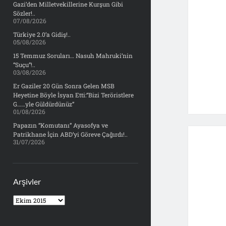
Gazi’den Milletvekillerine Kurşun Gibi
Sözler!..
07/08/2026
Türkiye 2.0’a Gidiş!..
05/08/2026
15 Temmuz Soruları… Nasuh Mahruki’nin
“Suçu”!..
03/08/2026
Er Gaziler 20 Gün Sonra Gelen MSB
Heyetine Böyle İsyan Etti:“Bizi Teröristlere
G……yle Güldürdünüz”
01/08/2026
Papazın “Komutanı” Ayasofya ve
Patrikhane İçin ABD’yi Göreve Çağırdı!..
31/07/2026
Arşivler
Arşivler