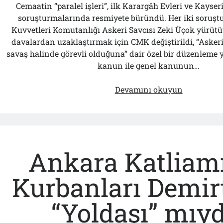
Cemaatin “paralel işleri”, ilk Karargâh Evleri ve Kayseri
soruşturmalarında resmiyete büründü. Her iki soruş
Kuvvetleri Komutanlığı Askeri Savcısı Zeki Üçok yürüt
davalardan uzaklaştırmak için CMK değiştirildi, “Asker
savaş halinde görevli olduğuna” dair özel bir düzenleme y
kanun ile genel kanunun…
Hangi
Devamını okuyun
Komutanı
Affetmiyor
Ankara Katliam
Kurbanları Demir
“Yoldaşı” mıyd