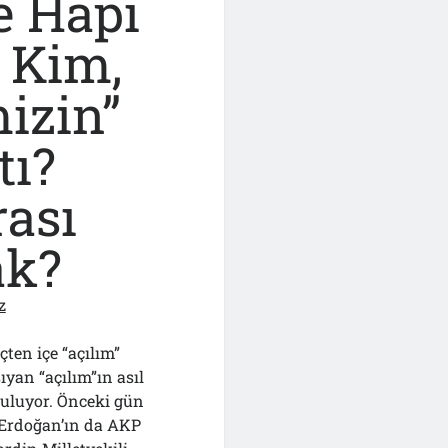
e Hapı
!..
 Kim,
izin”
tı?
rası
ak?
z
ten içe “açılım”
sıyan “açılım”ın asıl
şuluyor. Önceki gün
 Erdoğan’ın da AKP