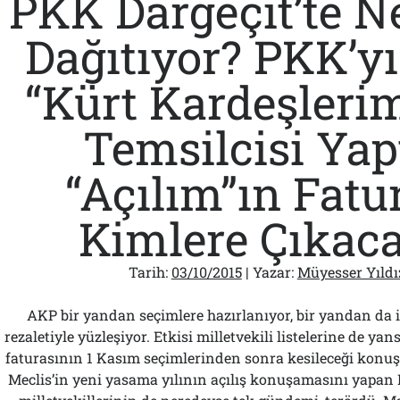
PKK Dargeçit’te N
Madalyayı
Hakettiniz”
Dağıtıyor? PKK’yı
“Kürt Kardeşlerim
Temsilcisi Yap
“Açılım”ın Fatu
Kimlere Çıkac
Tarih:
03/10/2015
| Yazar:
Müyesser Yıldı
AKP bir yandan seçimlere hazırlanıyor, bir yandan da iç
rezaletiyle yüzleşiyor. Etkisi milletvekili listelerine de yan
faturasının 1 Kasım seçimlerinden sonra kesileceği konu
Meclis’in yeni yasama yılının açılış konuşamasını yapan