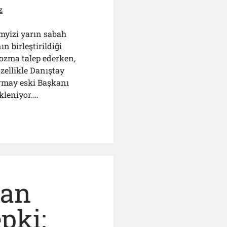
z
myizi yarın sabah
n birleştirildiği
ozma talep ederken,
zellikle Danıştay
rmay eski Başkanı
kleniyor.…
’dan
dan
pki: