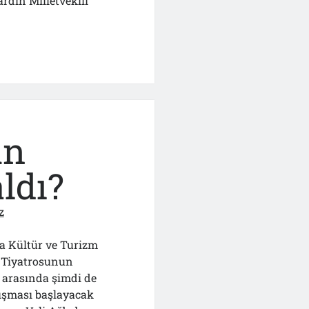
rdin Milletvekili
un
aldı?
mizin”
z
a Kültür ve Turizm
k Tiyatrosunun
 arasında şimdi de
tışması başlayacak