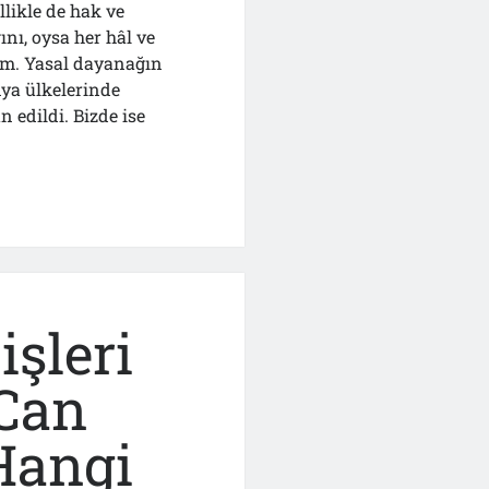
likle de hak ve
nı, oysa her hâl ve
tım. Yasal dayanağın
a ülkelerinde
 edildi. Bizde ise
işleri
Can
Hangi