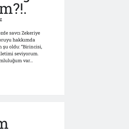
m?!.
z
zde savcı Zekeriye
 soruyu hakkımda
şu oldu: “Birincisi,
lletimi seviyorum.
umluluğum var…
im
m