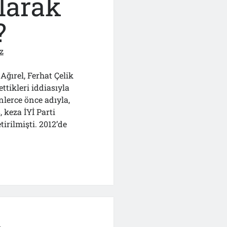
larak
?
z
Ağırel, Ferhat Çelik
ttikleri iddiasıyla
lerce önce adıyla,
 keza İYİ Parti
irilmişti. 2012’de