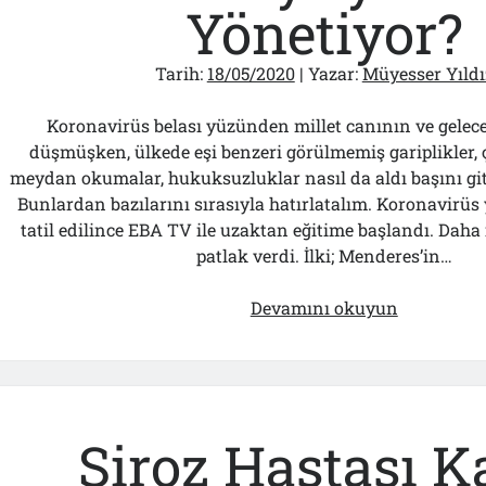
İçin
Yönetiyor?
Hangi
Kapıya
Tarih:
18/05/2020
| Yazar:
Müyesser Yıldı
Gideceğim?
Koronavirüs belası yüzünden millet canının ve gelec
düşmüşken, ülkede eşi benzeri görülmemiş gariplikler, ç
meydan okumalar, hukuksuzluklar nasıl da aldı başını git
Bunlardan bazılarını sırasıyla hatırlatalım. Koronavirü
tatil edilince EBA TV ile uzaktan eğitime başlandı. Daha 
patlak verdi. İlki; Menderes’in…
Türkiye’yi
Devamını okuyun
Kim
Yönetiyor?
Siroz Hastası K