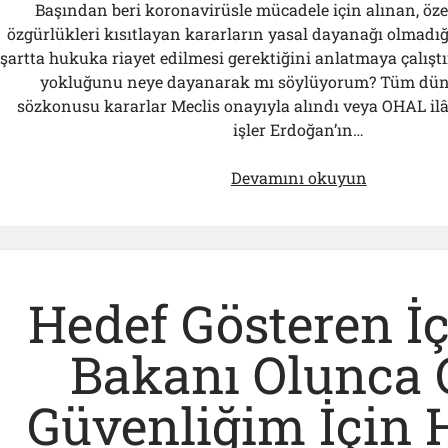
Başından beri koronavirüsle mücadele için alınan, özel
özgürlükleri kısıtlayan kararların yasal dayanağı olmadığı
şartta hukuka riayet edilmesi gerektiğini anlatmaya çalış
yokluğunu neye dayanarak mı söylüyorum? Tüm düny
sözkonusu kararlar Meclis onayıyla alındı veya OHAL ilân
işler Erdoğan’ın…
23
Devamını okuyun
Nisan
ve
19
Mayıs’ta
Anıtkabir
Hedef Gösteren İç
Yasağı
Yasal
Bakanı Olunca 
Değil
Keyfiydi…
Güvenliğim İçin 
İşte
Delilleri…