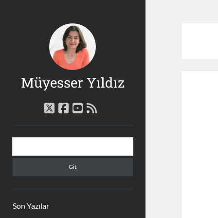
Müyesser Yıldız
twitter
facebook
youtube
rss
Yan
Arama
Menü
Son Yazılar