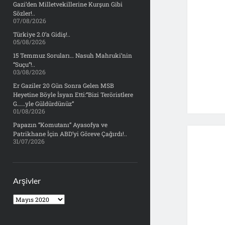
Gazi’den Milletvekillerine Kurşun Gibi
Sözler!..
07/08/2026
Türkiye 2.0’a Gidiş!..
05/08/2026
15 Temmuz Soruları… Nasuh Mahruki’nin
“Suçu”!..
03/08/2026
Er Gaziler 20 Gün Sonra Gelen MSB
Heyetine Böyle İsyan Etti:“Bizi Teröristlere
G……yle Güldürdünüz”
01/08/2026
Papazın “Komutanı” Ayasofya ve
Patrikhane İçin ABD’yi Göreve Çağırdı!..
31/07/2026
Arşivler
Arşivler