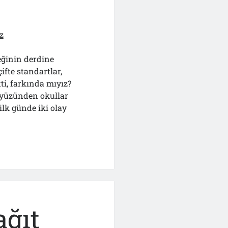
z
!.
eğinin derdine
ifte standartlar,
ti, farkında mıyız?
s yüzünden okullar
ilk günde iki olay
ağıt