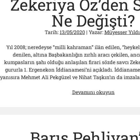
Zekeriya Öz’den 
Etti?
Ne Değişti?
Tarih:
13/05/2020
| Yazar:
Müyesser Yıldı
Yıl 2008; neredeyse “milli kahraman” ilân edilen, “heyke
denilen, altına Başbakanlığın zırhlı aracı çekilen, anc
kumpasların şahı olduğu anlaşılan firari sözde savcı Zeke
gururla 1. Ergenekon İddianamesi’ni açıkladı. İddianame
yanısıra Mehmet Ali Pekgüzel ve Nihat Taşkın’ın da imzalar
Zekeriya
Devamını okuyun
Öz’den
Sonra
Ne
Değişti?
Barış Pehlivan