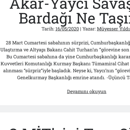
Akar-Yaycı Sava
Oldu?
Bardağı Ne Taşı
Tarih:
16/05/2020
| Yazar:
Müyesser Yıldı
28 Mart Cumartesi sabahının sürprizi, Cumhurbaşkanlığ
Ulaştırma ve Altyapı Bakanı Cahit Turhan’ın “görevine son
Bu Cumartesi sabahına da yine Cumhurbaşkanlığı kara
Kuvvetleri Komutanlığı Kurmay Başkanı Tümamiral Cihat 
alınması “sürpriz”iyle başladık. Neyse ki, Yaycı’nın “görev
Genelkurmay Başkanlığı emrine atandı. -Üçüncü T
Akar-
Devamını okuyun
Yaycı
Savaşında
Bardağı
Ne
Taşırdı?