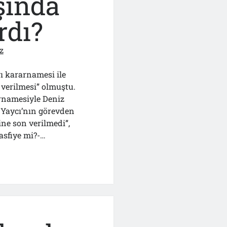
şında
rdı?
z
ı kararnamesi ile
 verilmesi” olmuştu.
rnamesiyle Deniz
Yaycı’nın görevden
ine son verilmedi”,
asfiye mi?-…