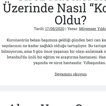
Üzerinde Nasıl “K
Oldu?
Tarih:
17/05/2020
| Yazar:
Müyesser Yıldı
Koronavirüs belası başımıza geldiği günden beri can kay
sayılarının ne kadar sağlıklı olduğu tartışılıyor. Bu tartış
bilmiyorum, ama 5 gün önce yaşanan bir olayı anlatmak is
İstanbul’da ünlü bir eğitim ve araştırma hastanesi. Has
yaşında ve siroz hastasıdır. Yılbaşında
Siroz
Devamını okuyun
Hastası
Kağıt
Üzerinde
Nasıl
“Korona”