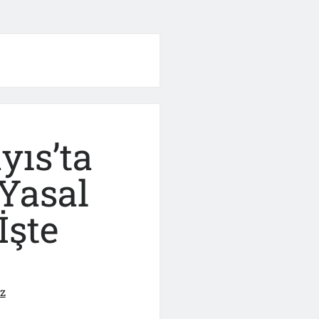
yıs’ta
 Yasal
İşte
z