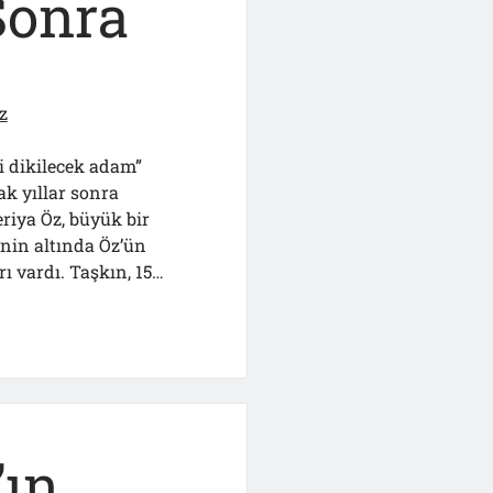
Sonra
z
li dikilecek adam”
ak yıllar sonra
riya Öz, büyük bir
nin altında Öz’ün
ı vardı. Taşkın, 15…
’ın