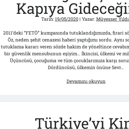
Kapıya Gideceği
Tarih:
19/05/2020
| Yazar:
Müyesser Yıldı
2011’deki “FETÖ” kumpasında tutuklandığımızda, firari sö
Öz, neden şehit cenazesi haberi yaptığımı sordu. Aynı
tutuklama kararı veren sözde hakim de yöneltince cevabım 
bir güvenlik mensubunun eşiyim… İkincisi, ülkemi ve mi
Üçüncüsü, çocuğuma ve tüm çocuklarımıza karşı sor
Dördüncüsü, ülkemin önüne Sevr…
Hedef
Devamını okuyun
Gösteren
İçişleri
Bakanı
Olunca
Can
Türkiye’yi K
Güvenliği