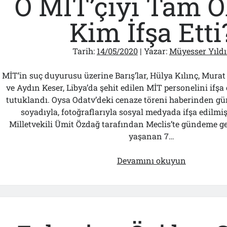
O MİT’çiyi Tam O
Kim İfşa Etti
Tarih:
14/05/2020
| Yazar:
Müyesser Yıldı
MİT’in suç duyurusu üzerine Barış’lar, Hülya Kılınç, Murat 
ve Aydın Keser, Libya’da şehit edilen MİT personelini ifşa e
tutuklandı. Oysa Odatv’deki cenaze töreni haberinden gün
soyadıyla, fotoğraflarıyla sosyal medyada ifşa edilmiş,
Milletvekili Ümit Özdağ tarafından Meclis’te gündeme get
yaşanan 7…
O
Devamını okuyun
MİT’çiyi
Tam
Olarak
Kim
İfşa