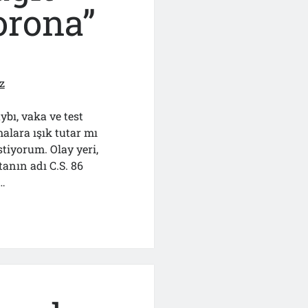
orona”
z
bı, vaka ve test
malara ışık tutar mı
tiyorum. Olay yeri,
tanın adı C.S. 86
n…