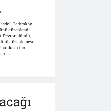
z
, Hasdal, Hadımköy,
günü düzenlendi.
tı. Devran döndü,
ününü düzenlemeye
 bunların hiç
ları,…
acağı
r