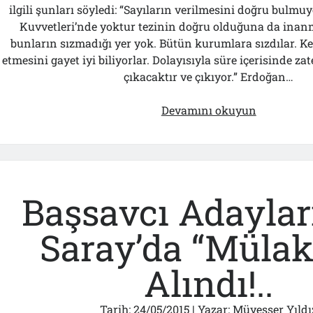
ilgili şunları söyledi: “Sayıların verilmesini doğru bulmu
Kuvvetleri’nde yoktur tezinin doğru olduğuna da ina
bunların sızmadığı yer yok. Bütün kurumlara sızdılar. K
etmesini gayet iyi biliyorlar. Dolayısıyla süre içerisinde z
çıkacaktır ve çıkıyor.” Erdoğan…
“TSK’da
Devamını okuyun
Paralel
Maralel
Yok…”
Başsavcı Adaylar
Saray’da “Mülak
Alındı!..
Tarih:
24/05/2015
| Yazar:
Müyesser Yıldı