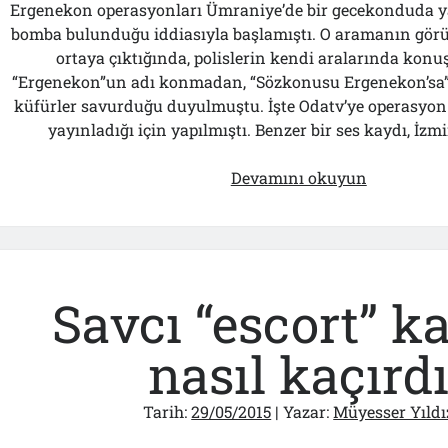
Ergenekon operasyonları Ümraniye’de bir gecekonduda y
bomba bulunduğu iddiasıyla başlamıştı. O aramanın görün
ortaya çıktığında, polislerin kendi aralarında kon
“Ergenekon”un adı konmadan, “Sözkonusu Ergenekon’sa” 
küfürler savurduğu duyulmuştu. İşte Odatv’ye operasyon
yayınladığı için yapılmıştı. Benzer bir ses kaydı, İzm
İzmir
Devamını okuyun
Casusluk
Davasında
“Kumpasın
Sesi:
“İyi
Savcı “escort” k
Yere
Koymuşla
nasıl kaçırd
Haaa!..”
Tarih:
29/05/2015
| Yazar:
Müyesser Yıldı