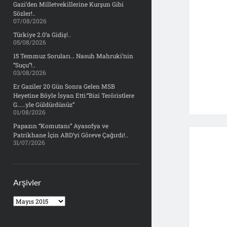
Gazi’den Milletvekillerine Kurşun Gibi
Sözler!..
07/08/2026
Türkiye 2.0’a Gidiş!..
05/08/2026
15 Temmuz Soruları… Nasuh Mahruki’nin
“Suçu”!..
03/08/2026
Er Gaziler 20 Gün Sonra Gelen MSB
Heyetine Böyle İsyan Etti:“Bizi Teröristlere
G……yle Güldürdünüz”
01/08/2026
Papazın “Komutanı” Ayasofya ve
Patrikhane İçin ABD’yi Göreve Çağırdı!..
31/07/2026
Arşivler
Arşivler