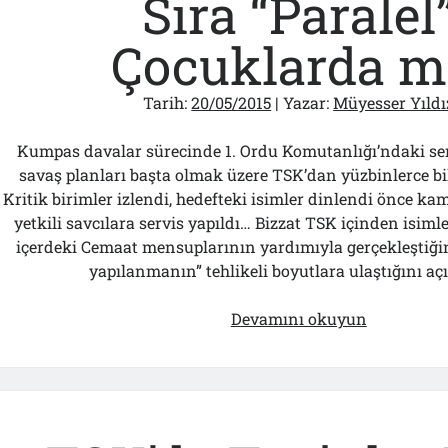
Sıra “Paralel
Çocuklarda m
Tarih:
20/05/2015
| Yazar:
Müyesser Yıldı
Kumpas davalar sürecinde 1. Ordu Komutanlığı’ndaki sem
savaş planları başta olmak üzere TSK’dan yüzbinlerce bi
Kritik birimler izlendi, hedefteki isimler dinlendi önce k
yetkili savcılara servis yapıldı… Bizzat TSK içinden isim
içerdeki Cemaat mensuplarının yardımıyla gerçekleştiğini 
yapılanmanın” tehlikeli boyutlara ulaştığını aç
Sıra
Devamını okuyun
“Paralel”
Çocuklard
mı?