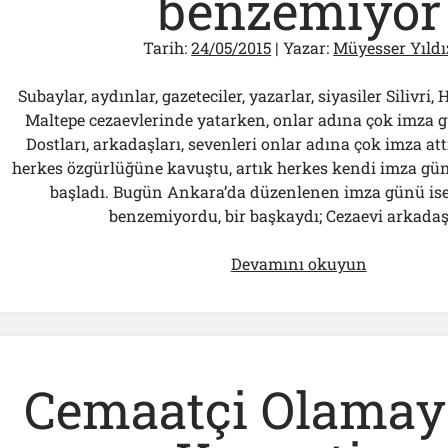
benzemiyor
Tarih:
24/05/2015
| Yazar:
Müyesser Yıldı
Subaylar, aydınlar, gazeteciler, yazarlar, siyasiler Silivri
Maltepe cezaevlerinde yatarken, onlar adına çok imza 
Dostları, arkadaşları, sevenleri onlar adına çok imza at
herkes özgürlüğüne kavuştu, artık herkes kendi imza g
başladı. Bugün Ankara’da düzenlenen imza günü ise
benzemiyordu, bir başkaydı; Cezaevi arkadaş
Bu
Devamını okuyun
imza
günü
hiçbir
imza
gününe
Cemaatçi Olamay
benzemiyo