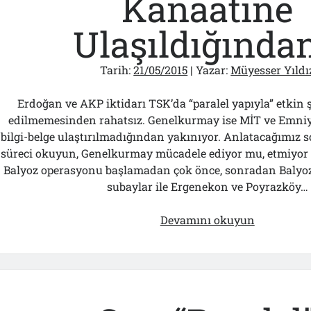
Kanaatine
Ulaşıldığında
Tarih:
21/05/2015
| Yazar:
Müyesser Yıldı
Erdoğan ve AKP iktidarı TSK’da “paralel yapıyla” etkin
edilmemesinden rahatsız. Genelkurmay ise MİT ve Emniy
bilgi-belge ulaştırılmadığından yakınıyor. Anlatacağımız 
süreci okuyun, Genelkurmay mücadele ediyor mu, etmiyor m
Balyoz operasyonu başlamadan çok önce, sonradan Balyoz 
subaylar ile Ergenekon ve Poyrazköy…
Cemaatçi
Devamını okuyun
Olamayaca
Kanaatine
Ulaşıldığ