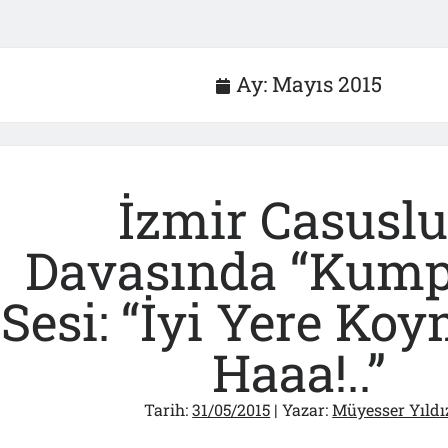
Ay:
Mayıs 2015
İzmir Casusl
Davasında “Kump
Sesi: “İyi Yere Ko
Haaa!..”
Tarih:
31/05/2015
| Yazar:
Müyesser Yıldı