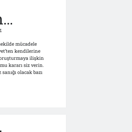
n…
z
 şekilde mücadele
et’ten kendilerine
soruşturmaya ilişkin
u kararı siz verin.
sanığı olacak bazı
ğı
ından…