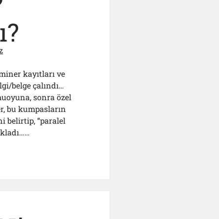
”
ı?
z
iner kayıtları ve
lgi/belge çalındı…
amuoyuna, sonra özel
ler, bu kumpasların
belirtip, “paralel
ıkladı……
a