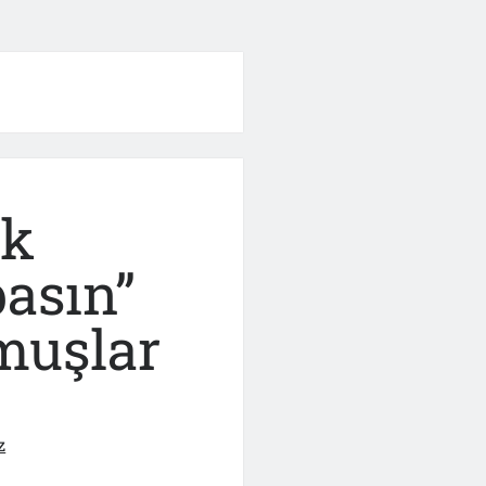
uk
asın”
ymuşlar
z