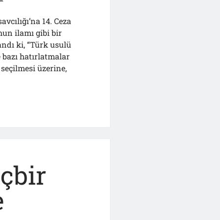
vcılığı’na 14. Ceza
un ilamı gibi bir
ndı ki, “Türk usulü
 bazı hatırlatmalar
seçilmesi üzerine,
”
çbir
e