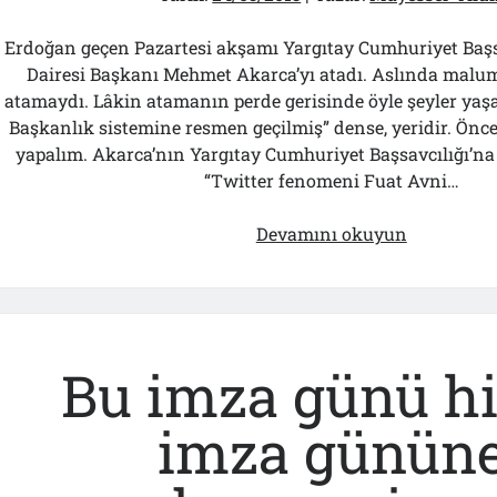
Erdoğan geçen Pazartesi akşamı Yargıtay Cumhuriyet Başsa
Dairesi Başkanı Mehmet Akarca’yı atadı. Aslında malum
atamaydı. Lâkin atamanın perde gerisinde öyle şeyler yaşa
Başkanlık sistemine resmen geçilmiş” dense, yeridir. Önce
yapalım. Akarca’nın Yargıtay Cumhuriyet Başsavcılığı’na 
“Twitter fenomeni Fuat Avni…
Başsavcı
Devamını okuyun
Adayları
AK-
Saray’da
“Mülakata
Alındı!..
Bu imza günü hi
imza günün