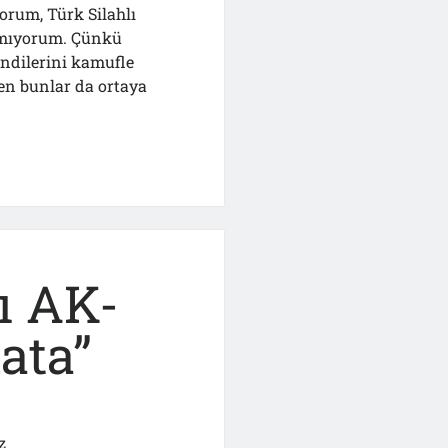
yorum, Türk Silahlı
nmıyorum. Çünkü
endilerini kamufle
aten bunlar da ortaya
ı AK-
ata”
z