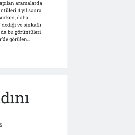
apılan aramalarda
tüleri 4 yıl sonra
uşurken, daha
dediği ve sinkaflı
 da bu görüntüleri
ir’de görülen…
”
adını
r
ı
z