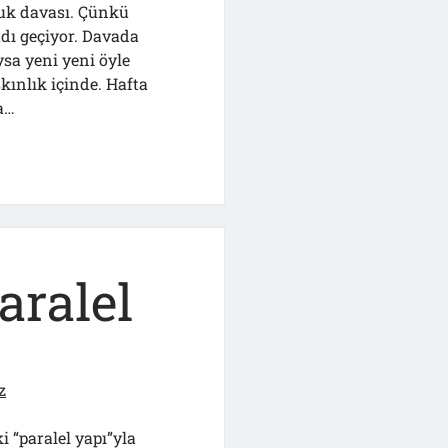
uk davası. Çünkü
dı geçiyor. Davada
sa yeni yeni öyle
kınlık içinde. Hafta
a…
aralel
z
 “paralel yapı”yla