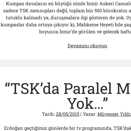
Kumpas davaların en büyüğü sözde İzmir Askeri Casusl
sadece TSK mensupları değil, toplam bin 500 bürokratın a
tutuklu kalmadı ya, duruşmalara ilgi gösteren de yok. Oy
kumpaslar daha ortaya çıkıyor ki, Mahkeme Heyeti bile şaş
boyunca İzmir’de görülen ve gelecek haft
Savcı
Devamını okuyun
“escort”
kadını
nasıl
kaçırdı
“TSK’da Paralel M
Yok…”
Tarih:
28/05/2015
| Yazar:
Müyesser Yıldı
Erdoğan geçtiğimiz günlerde bir tv programında, TSK’daki