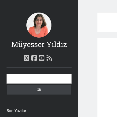
Müyesser Yıldız
twitter
facebook
youtube
rss
Yan
Arama
Menü
Son Yazılar